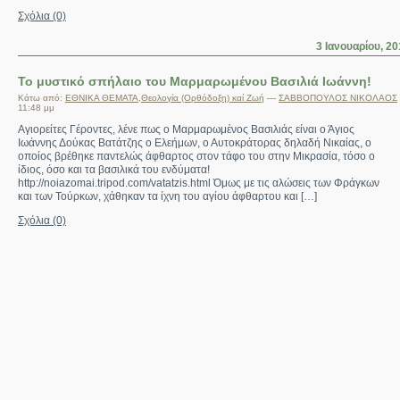
Σχόλια (0)
3 Ιανουαρίου, 2
Το μυστικό σπήλαιο του Μαρμαρωμένου Βασιλιά Ιωάννη!
Κάτω από:
ΕΘΝΙΚΑ ΘΕΜΑΤΑ
,
Θεολογία (Ορθόδοξη) καί Ζωή
—
ΣΑΒΒΟΠΟΥΛΟΣ ΝΙΚΟΛΑΟΣ
11:48 μμ
Αγιορείτες Γέροντες, λένε πως ο Μαρμαρωμένος Βασιλιάς είναι ο Άγιος
Ιωάννης Δούκας Βατάτζης ο Ελεήμων, ο Αυτοκράτορας δηλαδή Νικαίας, ο
οποίος βρέθηκε παντελώς άφθαρτος στον τάφο του στην Μικρασία, τόσο ο
ίδιος, όσο και τα βασιλικά του ενδύματα!
http://noiazomai.tripod.com/vatatzis.html Όμως με τις αλώσεις των Φράγκων
και των Τούρκων, χάθηκαν τα ίχνη του αγίου άφθαρτου και […]
Σχόλια (0)