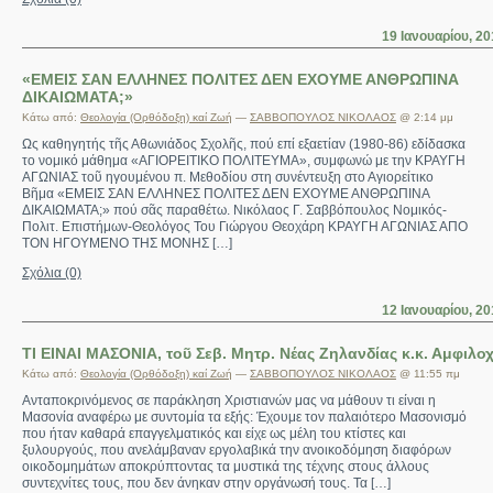
19 Ιανουαρίου, 2
«ΕΜΕΙΣ ΣΑΝ ΕΛΛΗΝΕΣ ΠΟΛΙΤΕΣ ΔΕΝ ΕΧΟΥΜΕ ΑΝΘΡΩΠΙΝΑ
ΔΙΚΑΙΩΜΑΤΑ;»
Κάτω από:
Θεολογία (Ορθόδοξη) καί Ζωή
—
ΣΑΒΒΟΠΟΥΛΟΣ ΝΙΚΟΛΑΟΣ
@ 2:14 μμ
Ως καθηγητής τῆς Αθωνιάδος Σχολῆς, πού επί εξαετίαν (1980-86) εδίδασκα
το νομικό μάθημα «ΑΓΙΟΡΕΙΤΙΚΟ ΠΟΛΙΤΕΥΜΑ», συμφωνώ με την ΚΡΑΥΓΗ
ΑΓΩΝΙΑΣ τοῦ ηγουμένου π. Μεθοδίου στη συνέντευξη στο Αγιορείτικο
Βῆμα «ΕΜΕΙΣ ΣΑΝ ΕΛΛΗΝΕΣ ΠΟΛΙΤΕΣ ΔΕΝ ΕΧΟΥΜΕ ΑΝΘΡΩΠΙΝΑ
ΔΙΚΑΙΩΜΑΤΑ;» πού σᾶς παραθέτω. Νικόλαος Γ. Σαββόπουλος Νομικός-
Πολιτ. Επιστήμων-Θεολόγος Του Γιώργου Θεοχάρη KΡΑΥΓΗ ΑΓΩΝΙΑΣ ΑΠΟ
ΤΟΝ ΗΓΟΥΜΕΝΟ ΤΗΣ ΜΟΝΗΣ […]
Σχόλια (0)
12 Ιανουαρίου, 2
ΤΙ ΕΙΝΑΙ ΜΑΣΟΝΙΑ, τοῦ Σεβ. Μητρ. Νέας Ζηλανδίας κ.κ. Αμφιλο
Κάτω από:
Θεολογία (Ορθόδοξη) καί Ζωή
—
ΣΑΒΒΟΠΟΥΛΟΣ ΝΙΚΟΛΑΟΣ
@ 11:55 πμ
Ανταποκρινόμενος σε παράκληση Χριστιανών μας να μάθουν τι είναι η
Μασονία αναφέρω με συντομία τα εξής: Έχουμε τον παλαιότερο Μασονισμό
που ήταν καθαρά επαγγελματικός και είχε ως μέλη του κτίστες και
ξυλουργούς, που ανελάμβαναν εργολαβικά την ανοικοδόμηση διαφόρων
οικοδομημάτων αποκρύπτοντας τα μυστικά της τέχνης στους άλλους
συντεχνίτες τους, που δεν άνηκαν στην οργάνωσή τους. Τα […]