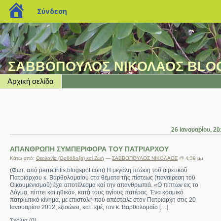
blogs.sch.gr
Σύνδεση
ΣΑΒΒΟΠΟΥΛΟΣ ΝΙΚΟΛΑΟΣ BLO
Αρχική σελίδα
26 Ιανουαρίου, 2
ΑΠΑΝΘΡΩΠΗ ΣΥΜΠΕΡΙΦΟΡΑ ΤΟΥ ΠΑΤΡΙΑΡΧΟΥ
Κάτω από:
Θεολογία (Ορθόδοξη) καί Ζωή
—
ΣΑΒΒΟΠΟΥΛΟΣ ΝΙΚΟΛΑΟΣ
@ 4:39 μμ
(Φωτ. από parratiritis.blogspot.com) Η μεγάλη πτώση τοῦ αιρετικοῦ
Πατριάρχου κ. Βαρθολομαίου στα θέματα τῆς πίστεως (παναίρεση τοῦ
Οικουμενισμοῦ) έχει αποτέλεσμα καί την απανθρωπιά. «Ο πίπτων εις το
Δόγμα, πίπτει και ηθικά», κατά τους αγίους πατέρας. Ένα κοσμικό
πατριωτικό κίνημα, με επιστολή πού απέστειλε στον Πατριάρχη στις 20
Ιανουαρίου 2012, εξισώνει, κατ’ εμέ, τον κ. Βαρθολομαίο […]
Σχόλια (0)