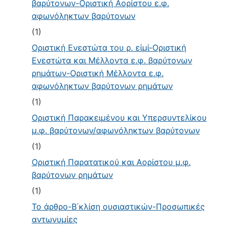
βαρύτονων-Οριστική Αορίστου ε.φ.
αφωνόληκτων βαρύτονων
(1)
Οριστική Ενεστώτα του ρ. εἰμί-Οριστική
Ενεστώτα και Μέλλοντα ε.φ. βαρύτονων
ρημάτων-Οριστική Μέλλοντα ε.φ.
αφωνόληκτων βαρύτονων ρημάτων
(1)
Οριστική Παρακειμένου και Υπερσυντελίκου
μ.φ. βαρύτονων/αφωνόληκτων βαρύτονων
(1)
Οριστική Παρατατικού και Αορίστου μ.φ.
βαρύτονων ρημάτων
(1)
Το άρθρο-Β΄κλίση ουσιαστικών-Προσωπικές
αντωνυμίες