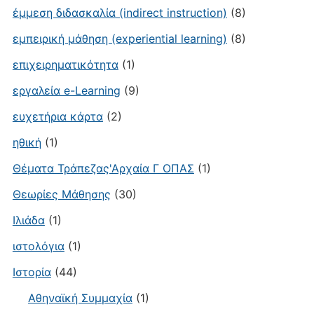
έμμεση διδασκαλία (indirect instruction)
(8)
εμπειρική μάθηση (experiential learning)
(8)
επιχειρηματικότητα
(1)
εργαλεία e-Learning
(9)
ευχετήρια κάρτα
(2)
ηθική
(1)
Θέματα Τράπεζας'Αρχαία Γ ΟΠΑΣ
(1)
Θεωρίες Μάθησης
(30)
Ιλιάδα
(1)
ιστολόγια
(1)
Ιστορία
(44)
Αθηναϊκή Συμμαχία
(1)