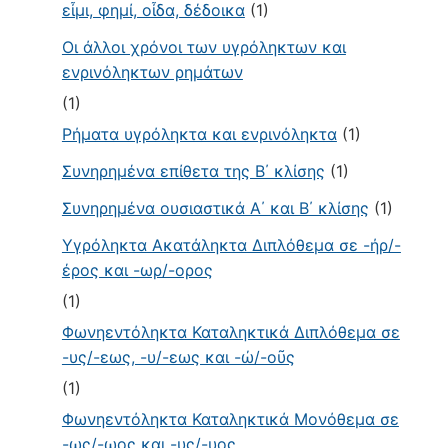
εἶμι, φημί, οἶδα, δέδοικα
(1)
Οι άλλοι χρόνοι των υγρόληκτων και
ενρινόληκτων ρημάτων
(1)
Ρήματα υγρόληκτα και ενρινόληκτα
(1)
Συνηρημένα επίθετα της Β΄ κλίσης
(1)
Συνηρημένα ουσιαστικά Α΄ και Β΄ κλίσης
(1)
Υγρόληκτα Ακατάληκτα Διπλόθεμα σε -ήρ/-
έρος και -ωρ/-ορος
(1)
Φωνηεντόληκτα Καταληκτικά Διπλόθεμα σε
-υς/-εως, -υ/-εως και -ώ/-οῦς
(1)
Φωνηεντόληκτα Καταληκτικά Μονόθεμα σε
-ως/-ωος και -υς/-υος