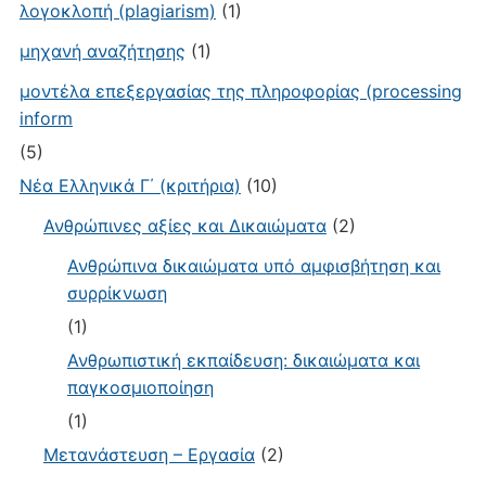
λογοκλοπή (plagiarism)
(1)
μηχανή αναζήτησης
(1)
μοντέλα επεξεργασίας της πληροφορίας (processing
inform
(5)
Νέα Ελληνικά Γ΄ (κριτήρια)
(10)
Ανθρώπινες αξίες και Δικαιώματα
(2)
Ανθρώπινα δικαιώματα υπό αμφισβήτηση και
συρρίκνωση
(1)
Ανθρωπιστική εκπαίδευση: δικαιώματα και
παγκοσμιοποίηση
(1)
Μετανάστευση – Εργασία
(2)