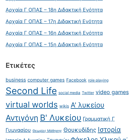
Αρχαία Γ ΟΠΑΣ – 18η Διδακτική Ενότητα
Αρχαία Γ ΟΠΑΣ – 17η Διδακτική Ενότητα
Αρχαία Γ ΟΠΑΣ – 16η Διδακτική Ενότητα
Αρχαία Γ ΟΠΑΣ – 15η Διδακτική Ενότητα
Ετικέτες
business
computer games
Facebook
role playing
Second Life
video games
social media
Twitter
virtual worlds
Α' λυκείου
wikis
Β' Λυκείου
Αντιγόνη
Γραμματική Γ
Ιστορία
Θουκυδίδης
Γυμνασίου
Θεωρίες Μάθησης
Φάκελος Υλικού
α΄