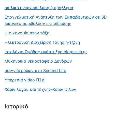
αιολική ενέργεια: λύση ή πρόβλημα;
Επαγγελματική Ανάπτυξη των Εκπαιδευτικών σε 3D
εικονικό περιβάλλον εκπαίδευσης
Η οικονομία στην τάξη
Ηλεκτρονική Διαχείριση Τάξης η-τ@ξη
Ιστολόγιο Ομάδας ανάπτυξης blogs.sch.gr
Μυκηναϊκό νεκροταφείο Δενδρών
παιχνίδι ρόλων στο Second Life
Υπηρεσία video ΠΣΔ
Χάριν λόγου και τέχνης-Χάριν φίλων
Ιστορικό