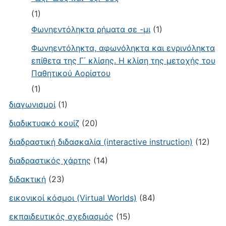
(1)
Φωνηεντόληκτα ρήματα σε -μι
(1)
Φωνηεντόληκτα, αφωνόληκτα και ενρινόληκτα
επίθετα της Γ΄ κλίσης. Η κλίση της μετοχής του
Παθητικού Αορίστου
(1)
διαγωνισμοί
(1)
διαδικτυακό κουίζ
(20)
διαδραστική διδασκαλία (interactive instruction)
(12)
διαδραστικός χάρτης
(14)
διδακτική
(23)
εικονικοί κόσμοι (Virtual Worlds)
(84)
εκπαιδευτικός σχεδιασμός
(15)