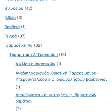
Β λυκείου
(42)
βιβλία
(3)
Βραβεία
(1)
Γενικά
(37)
Γραμματική ΑΕ
(62)
Γραμματική Α΄ Γυμνασίου
(15)
Α΄κλίση ουσιαστικών
(1)
Αναδιπλασιασμός-Οριστική Παρακειμένου-
Υπερσυντελίκου ε.φ. αφωνόληκτων βαρύτονων
(1)
Απαρέμφατα και μετοχές ε.φ. βαρύτονων
ρημάτων
(2)