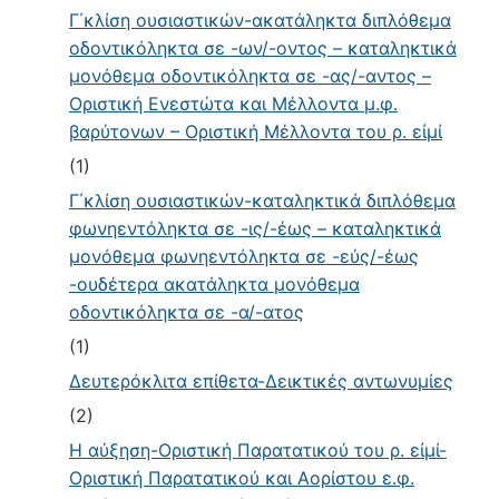
Γ΄κλίση ουσιαστικών-ακατάληκτα διπλόθεμα
οδοντικόληκτα σε -ων/-οντος – καταληκτικά
μονόθεμα οδοντικόληκτα σε -ας/-αντος –
Οριστική Ενεστώτα και Μέλλοντα μ.φ.
βαρύτονων – Οριστική Μέλλοντα του ρ. εἰμί
(1)
Γ΄κλίση ουσιαστικών-καταληκτικά διπλόθεμα
φωνηεντόληκτα σε -ις/-έως – καταληκτικά
μονόθεμα φωνηεντόληκτα σε -εύς/-έως
-ουδέτερα ακατάληκτα μονόθεμα
οδοντικόληκτα σε -α/-ατος
(1)
Δευτερόκλιτα επίθετα-Δεικτικές αντωνυμίες
(2)
Η αύξηση-Οριστική Παρατατικού του ρ. εἰμί-
Οριστική Παρατατικού και Αορίστου ε.φ.