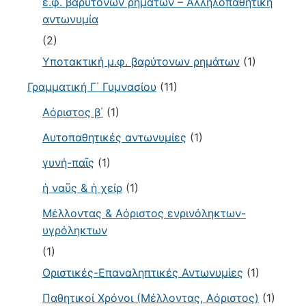
ε.φ. βαρύτονων ρημάτων – Αλληλοπαθητική
αντωνυμία
(2)
Υποτακτική μ.φ. βαρύτονων ρημάτων
(1)
Γραμματική Γ΄ Γυμνασίου
(11)
Αόριστος β΄
(1)
Αυτοπαθητικές αντωνυμίες
(1)
γυνή-παῖς
(1)
ἡ ναῦς & ἡ χείρ
(1)
Μέλλοντας & Αόριστος ενρινόληκτων-
υγρόληκτων
(1)
Οριστικές-Επαναληπτικές Αντωνυμίες
(1)
Παθητικοί Χρόνοι (Μέλλοντας, Αόριστος)
(1)