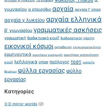
Ξενοφών
Ιστορία Α Λυκείου
αρχαία
γυμνασίου
α επεισόδιο
αρχαία Γ οπασ
αρχαία ελληνικά
αρχαία γ λυκείου
γραμματικές ασκήσεις
β΄ γυμνασίου
γραμματική
διαδικτυακό κουίζ
διαδραστικός χάρτης
εικονικοί κόσμοι
εκπαίδευση
επιχειρηματικότητα
ερμηνευτικά
ερωτήσεις κατανόησης
ερωτήσεις εισαγωγής
τεστ
λεξιλογικά
πρόλογος
οπασ
κουίζ
τράπεζα
φύλλα εργασίας
φύλλο
θεμάτων
εργασίας
Kατηγορίες
3-D mirror worlds
(2)