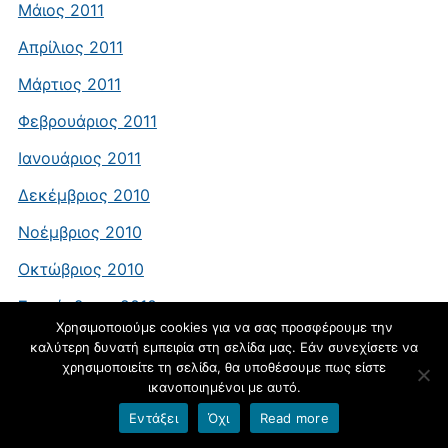
Μάιος 2011
Απρίλιος 2011
Μάρτιος 2011
Φεβρουάριος 2011
Ιανουάριος 2011
Δεκέμβριος 2010
Νοέμβριος 2010
Οκτώβριος 2010
Σεπτέμβριος 2010
Χρησιμοποιούμε cookies για να σας προσφέρουμε την
Αύγουστος 2010
καλύτερη δυνατή εμπειρία στη σελίδα μας. Εάν συνεχίσετε να
χρησιμοποιείτε τη σελίδα, θα υποθέσουμε πως είστε
Μάιος 2010
ικανοποιημένοι με αυτό.
Μάρτιος 2010
Εντάξει
Όχι
Read more