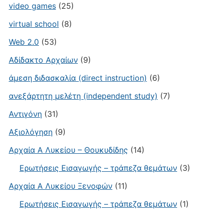
video games
(25)
virtual school
(8)
Web 2.0
(53)
Αδίδακτο Αρχαίων
(9)
άμεση διδασκαλία (direct instruction)
(6)
ανεξάρτητη μελέτη (independent study)
(7)
Αντιγόνη
(31)
Αξιολόγηση
(9)
Αρχαία Α Λυκείου – Θουκυδίδης
(14)
Ερωτήσεις Εισαγωγής – τράπεζα θεμάτων
(3)
Αρχαία Α Λυκείου Ξενοφών
(11)
Ερωτήσεις Εισαγωγής – τράπεζα θεμάτων
(1)