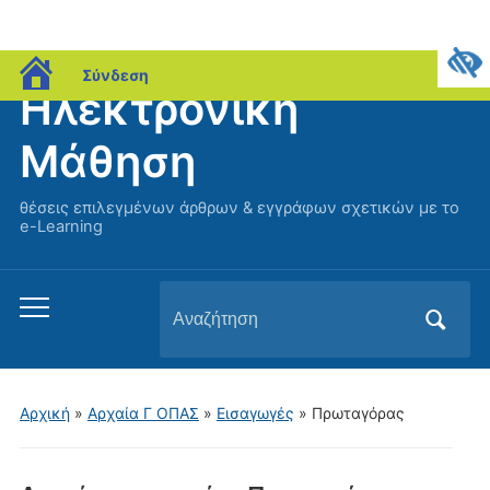
blogs.sch.gr
Σύνδεση
Ηλεκτρονική
Μάθηση
θέσεις επιλεγμένων άρθρων & εγγράφων σχετικών με το
e-Learning
Αναζήτηση
Εναλλαγή
για:
του
μενού
για
Αρχική
»
Αρχαία Γ ΟΠΑΣ
»
Εισαγωγές
» Πρωταγόρας
κινητά