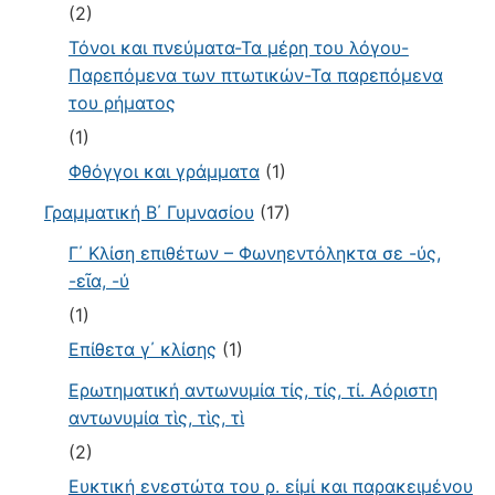
(2)
Τόνοι και πνεύματα-Τα μέρη του λόγου-
Παρεπόμενα των πτωτικών-Τα παρεπόμενα
του ρήματος
(1)
Φθόγγοι και γράμματα
(1)
Γραμματική Β΄ Γυμνασίου
(17)
Γ΄ Κλίση επιθέτων – Φωνηεντόληκτα σε -ύς,
-εῖα, -ύ
(1)
Επίθετα γ΄ κλίσης
(1)
Ερωτηματική αντωνυμία τίς, τίς, τί. Αόριστη
αντωνυμία τὶς, τὶς, τὶ
(2)
Ευκτική ενεστώτα του ρ. εἰμί και παρακειμένου