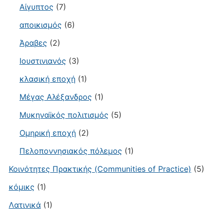
Αίγυπτος
(7)
αποικισμός
(6)
Άραβες
(2)
Ιουστινιανός
(3)
κλασική εποχή
(1)
Μέγας Αλέξανδρος
(1)
Μυκηναϊκός πολιτισμός
(5)
Ομηρική εποχή
(2)
Πελοποννησιακός πόλεμος
(1)
Κοινότητες Πρακτικής (Communities of Practice)
(5)
κόμικς
(1)
Λατινικά
(1)