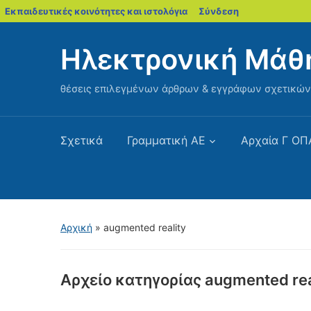
blogs.sch.gr
Εκπαιδευτικές κοινότητες και ιστολόγια
Σύνδεση
Ηλεκτρονική Μάθ
θέσεις επιλεγμένων άρθρων & εγγράφων σχετικών 
Σχετικά
Γραμματική ΑΕ
Αρχαία Γ ΟΠ
Αρχική
» augmented reality
Αρχείο κατηγορίας
augmented rea