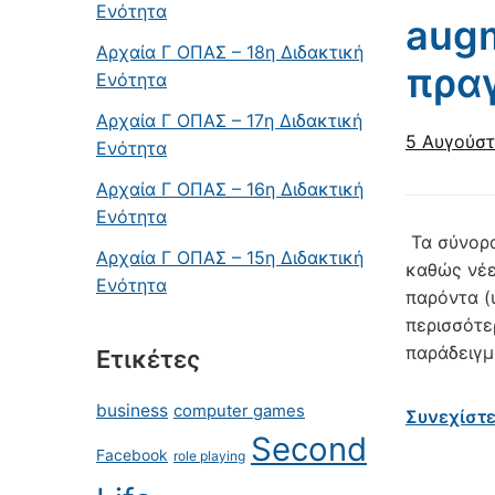
Ενότητα
augm
Αρχαία Γ ΟΠΑΣ – 18η Διδακτική
πρα
Ενότητα
Αρχαία Γ ΟΠΑΣ – 17η Διδακτική
5 Αυγούστ
Ενότητα
Αρχαία Γ ΟΠΑΣ – 16η Διδακτική
Ενότητα
Τα σύνορα
Αρχαία Γ ΟΠΑΣ – 15η Διδακτική
καθώς νέε
Ενότητα
παρόντα (
περισσότε
παράδειγμ
Ετικέτες
business
computer games
Συνεχίστ
Second
Facebook
role playing