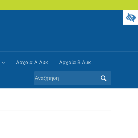
)
Αρχαία Α Λυκ
Αρχαία Β Λυκ
Αναζήτηση
για: