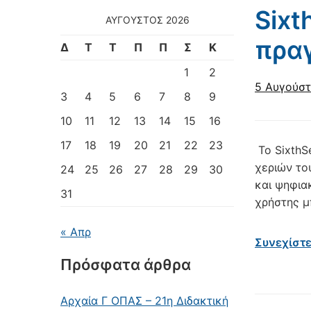
Sixt
ΑΎΓΟΥΣΤΟΣ 2026
πρα
Δ
Τ
Τ
Π
Π
Σ
Κ
1
2
5 Αυγούστ
3
4
5
6
7
8
9
10
11
12
13
14
15
16
17
18
19
20
21
22
23
Το SixthS
χεριών το
24
25
26
27
28
29
30
και ψηφια
31
χρήστης μπ
« Απρ
Συνεχίστ
Πρόσφατα άρθρα
Αρχαία Γ ΟΠΑΣ – 21η Διδακτική