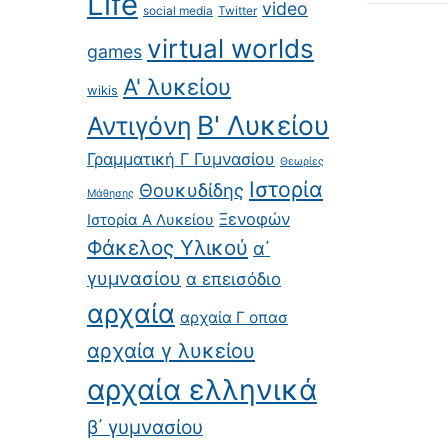
Life
video
social media
Twitter
virtual worlds
games
Α' λυκείου
wikis
Β' Λυκείου
Αντιγόνη
Γραμματική Γ Γυμνασίου
Θεωρίες
Ιστορία
Θουκυδίδης
Μάθησης
Ξενοφών
Ιστορία Α Λυκείου
Φάκελος Υλικού
α΄
γυμνασίου
α επεισόδιο
αρχαία
αρχαία Γ οπασ
αρχαία γ λυκείου
αρχαία ελληνικά
β΄ γυμνασίου