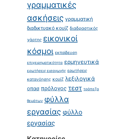
γραμματικές
ασκήσεις
γραμματική
διαδικτυακό κουίζ
διαδραστικός
εικονικοί
χάρτης
κόσμοι
εκπαίδευση
ερμηνευτικά
επιχειρηματικότητα
ερωτήσεις
ερωτήσεις εισαγωγής
λεξιλογικά
κατανόησης
κουίζ
τεστ
πρόλογος
οπασ
τράπεζα
φύλλα
θεμάτων
εργασίας
φύλλο
εργασίας
Kατηγορίες