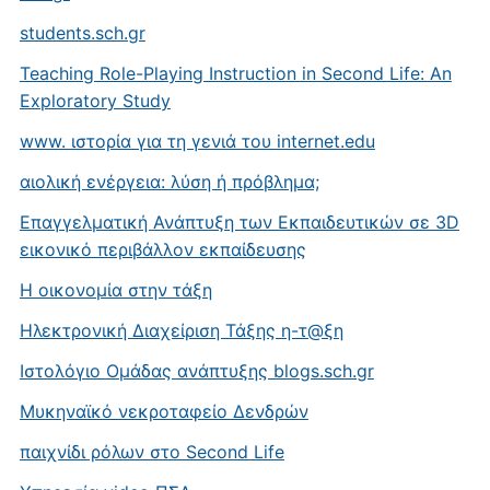
students.sch.gr
Teaching Role-Playing Instruction in Second Life: An
Exploratory Study
www. ιστορία για τη γενιά του internet.edu
αιολική ενέργεια: λύση ή πρόβλημα;
Επαγγελματική Ανάπτυξη των Εκπαιδευτικών σε 3D
εικονικό περιβάλλον εκπαίδευσης
Η οικονομία στην τάξη
Ηλεκτρονική Διαχείριση Τάξης η-τ@ξη
Ιστολόγιο Ομάδας ανάπτυξης blogs.sch.gr
Μυκηναϊκό νεκροταφείο Δενδρών
παιχνίδι ρόλων στο Second Life