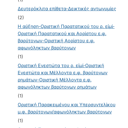
Δευτερόκλιτα επίθετα-Δεικτικές αντωνυμίες
(2)
Η αύξηση-Οριστική Παρατατικού του ρ. εἰμί-
Οριστική Παρατατικού και Αορίστου ε.φ.
βαρύτονων-Οριστική Αορίστου ε.φ.
αφωνόληκτων βαρύτονων
(1)
Οριστική Ενεστώτα του ρ. εἰμί-Οριστική
Ενεστώτα και Μέλλοντα ε.φ. βαρύτονων
ρημάτων-Οριστική Μέλλοντα ε.φ.
αφωνόληκτων βαρύτονων ρημάτων
(1)
Οριστική Παρακειμένου και Υπερσυντελίκου
μ.φ. βαρύτονων/αφωνόληκτων βαρύτονων
(1)