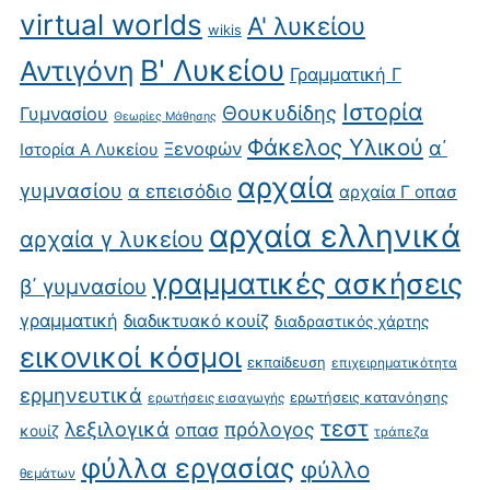
virtual worlds
Α' λυκείου
wikis
Β' Λυκείου
Αντιγόνη
Γραμματική Γ
Ιστορία
Θουκυδίδης
Γυμνασίου
Θεωρίες Μάθησης
Φάκελος Υλικού
α΄
Ξενοφών
Ιστορία Α Λυκείου
αρχαία
γυμνασίου
α επεισόδιο
αρχαία Γ οπασ
αρχαία ελληνικά
αρχαία γ λυκείου
γραμματικές ασκήσεις
β΄ γυμνασίου
γραμματική
διαδικτυακό κουίζ
διαδραστικός χάρτης
εικονικοί κόσμοι
εκπαίδευση
επιχειρηματικότητα
ερμηνευτικά
ερωτήσεις κατανόησης
ερωτήσεις εισαγωγής
τεστ
λεξιλογικά
πρόλογος
οπασ
κουίζ
τράπεζα
φύλλα εργασίας
φύλλο
θεμάτων