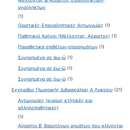
Μέλλοντας & Αόριστος ενρινόληκτων-
υγρόληκτων
(1)
Οριστικές-Επαναληπτικές Αντωνυμίες
(1)
Παθητικοί Χρόνοι (Μέλλοντας, Αόριστος)
(1)
Παραθετικά επιθέτων-επιρρημάτων
(1)
Συνηρημένα σε άω-ῶ
(1)
Συνηρημένα σε έω-ῶ
(1)
Συνηρημένα σε όω-ῶ
(1)
Εγχειρίδιο Γλωσσικής Διδασκαλίας Α Λυκείου
(21)
Αντωνυμίες (κυρίως κτητικές και
αλληλοπαθητικές)
(1)
Αόριστοι Β΄ βαρυτόνων ρημάτων που κλίνονται