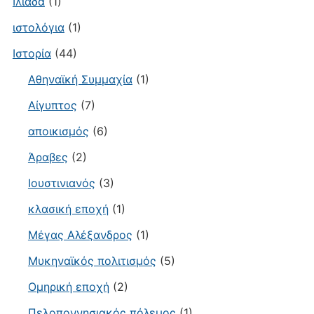
Ιλιάδα
(1)
ιστολόγια
(1)
Ιστορία
(44)
Αθηναϊκή Συμμαχία
(1)
Αίγυπτος
(7)
αποικισμός
(6)
Άραβες
(2)
Ιουστινιανός
(3)
κλασική εποχή
(1)
Μέγας Αλέξανδρος
(1)
Μυκηναϊκός πολιτισμός
(5)
Ομηρική εποχή
(2)
Πελοποννησιακός πόλεμος
(1)