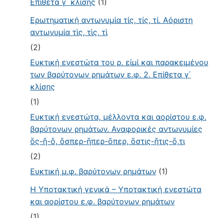
Επίθετα γ΄ κλίσης
(1)
Ερωτηματική αντωνυμία τίς, τίς, τί. Αόριστη
αντωνυμία τὶς, τὶς, τὶ
(2)
Ευκτική ενεστώτα του ρ. εἰμί και παρακειμένου
των βαρύτονων ρημάτων ε.φ. 2. Επίθετα γ΄
κλίσης
(1)
Ευκτική ενεστώτα, μέλλοντα και αορίστου ε.φ.
βαρύτονων ρημάτων. Αναφορικές αντωνυμίες
ὅς-ἥ-ὅ, ὅσπερ-ἥπερ-ὅπερ, ὅστις-ἥτις-ὅ,τι
(2)
Ευκτική μ.φ. βαρύτονων ρημάτων
(1)
Η Υποτακτική γενικά – Υποτακτική ενεστώτα
και αορίστου ε.φ. βαρύτονων ρημάτων
(1)