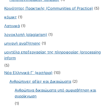
Κοινότητες Πρακτικής (Communities of Practice)
(5)
κόμικς
(1)
Λατινικά
(1)
λογοκλοπή (plagiarism)
(1)
μηχανή αναζήτησης
(1)
μοντέλα επεξεργασίας της πληροφορίας (processing
inform
(5)
Νέα Ελληνικά Γ΄ (κριτήρια)
(10)
Ανθρώπινες αξίες και Δικαιώματα
(2)
Ανθρώπινα δικαιώματα υπό αμφισβήτηση και
συρρίκνωση
(1)