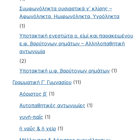
Συμφωνόληκτα ουσιαστικά γ’ κλίσης –
Αφωνόληκτα, Ημιφωνόληκτα, Υγρόληκτα
(1)
Υποτακτική ενεστώτα ρ. εἰμί και παρακειμένου
ε.φ. βαρύτονων ρημάτων – Αλληλοπαθητική
αντωνυμία
(2)
Υποτακτική μ.φ. βαρύτονων ρημάτων
(1)
Γραμματική Γ΄ Γυμνασίου
(11)
Αόριστος β΄
(1)
Αυτοπαθητικές αντωνυμίες
(1)
γυνή-παῖς
(1)
ἡ ναῦς & ἡ χείρ
(1)