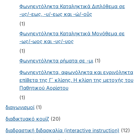
Φωνηεντόληκτα Καταληκτικά Διπλόθεμα σε
-υς/-εως, -υ/-εως και -ώ/-οῦς
(1)
Φωνηεντόληκτα Καταληκτικά Μονόθεμα σε
-ως/-ωος και -υς/-υος
(1)
Φωνηεντόληκτα ρήματα σε -μι
(1)
Φωνηεντόληκτα, αφωνόληκτα και ενρινόληκτα
επίθετα της Γ΄ κλίσης. Η κλίση της μετοχής του
Παθητικού Αορίστου
(1)
διαγωνισμοί
(1)
διαδικτυακό κουίζ
(20)
διαδραστική διδασκαλία (interactive instruction)
(12)