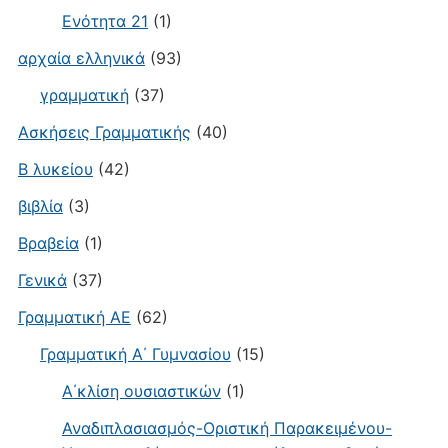
Ενότητα 21
(1)
αρχαία ελληνικά
(93)
γραμματική
(37)
Ασκήσεις Γραμματικής
(40)
Β λυκείου
(42)
βιβλία
(3)
Βραβεία
(1)
Γενικά
(37)
Γραμματική ΑΕ
(62)
Γραμματική Α΄ Γυμνασίου
(15)
Α΄κλίση ουσιαστικών
(1)
Αναδιπλασιασμός-Οριστική Παρακειμένου-