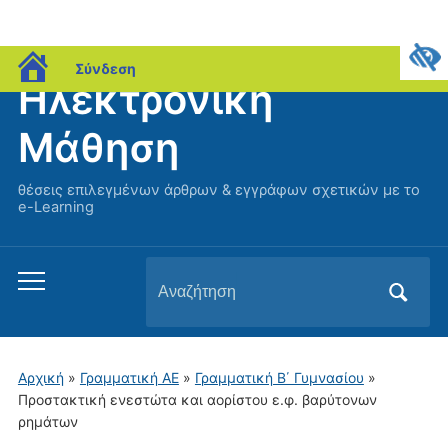
blogs.sch.gr
Σύνδεση
Ηλεκτρονική
Μάθηση
θέσεις επιλεγμένων άρθρων & εγγράφων σχετικών με το
e-Learning
Αναζήτηση
Εναλλαγή
για:
του
μενού
για
Αρχική
»
Γραμματική ΑΕ
»
Γραμματική Β΄ Γυμνασίου
»
κινητά
Προστακτική ενεστώτα και αορίστου ε.φ. βαρύτονων
ρημάτων