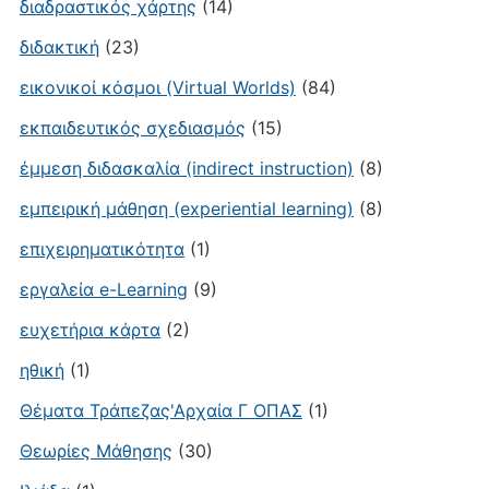
διαδραστικός χάρτης
(14)
διδακτική
(23)
εικονικοί κόσμοι (Virtual Worlds)
(84)
εκπαιδευτικός σχεδιασμός
(15)
έμμεση διδασκαλία (indirect instruction)
(8)
εμπειρική μάθηση (experiential learning)
(8)
επιχειρηματικότητα
(1)
εργαλεία e-Learning
(9)
ευχετήρια κάρτα
(2)
ηθική
(1)
Θέματα Τράπεζας'Αρχαία Γ ΟΠΑΣ
(1)
Θεωρίες Μάθησης
(30)