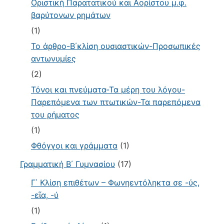
Οριστική Παρατατικού και Αορίστου μ.φ.
βαρύτονων ρημάτων
(1)
Το άρθρο-Β΄κλίση ουσιαστικών-Προσωπικές
αντωνυμίες
(2)
Τόνοι και πνεύματα-Τα μέρη του λόγου-
Παρεπόμενα των πτωτικών-Τα παρεπόμενα
του ρήματος
(1)
Φθόγγοι και γράμματα
(1)
Γραμματική Β΄ Γυμνασίου
(17)
Γ΄ Κλίση επιθέτων – Φωνηεντόληκτα σε -ύς,
-εῖα, -ύ
(1)