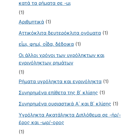
κατά τα ρήματα σε -μι
(1)
Αριθμητικά
(1)
Αττικόκλιτα δευτερόκλιτα ονόματα
(1)
εἶμι, φημί, οἶδα, δέδοικα
(1)
Οι άλλοι χρόνοι των υγρόληκτων και
ενρινόληκτων ρημάτων
(1)
Ρήματα υγρόληκτα και ενρινόληκτα
(1)
Συνηρημένα επίθετα της Β΄ κλίσης
(1)
Συνηρημένα ουσιαστικά Α΄ και Β΄ κλίσης
(1)
Υγρόληκτα Ακατάληκτα Διπλόθεμα σε -ήρ/-
έρος και -ωρ/-ορος
(1)