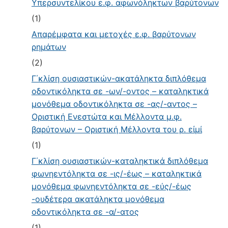
Υπερσυντελίκου ε.φ. αφωνόληκτων βαρύτονων
(1)
Απαρέμφατα και μετοχές ε.φ. βαρύτονων
ρημάτων
(2)
Γ΄κλίση ουσιαστικών-ακατάληκτα διπλόθεμα
οδοντικόληκτα σε -ων/-οντος – καταληκτικά
μονόθεμα οδοντικόληκτα σε -ας/-αντος –
Οριστική Ενεστώτα και Μέλλοντα μ.φ.
βαρύτονων – Οριστική Μέλλοντα του ρ. εἰμί
(1)
Γ΄κλίση ουσιαστικών-καταληκτικά διπλόθεμα
φωνηεντόληκτα σε -ις/-έως – καταληκτικά
μονόθεμα φωνηεντόληκτα σε -εύς/-έως
-ουδέτερα ακατάληκτα μονόθεμα
οδοντικόληκτα σε -α/-ατος
(1)