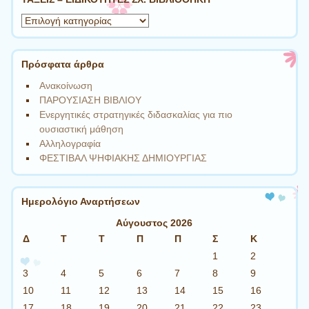
ΤΑΞΕΙΣ
–
ΕΙΔΙΚΟΤΗΤΕΣ
ΣΧ.
Πρόσφατα άρθρα
ΒΙΒΛΙΟΘΗΚΗ
Ανακοίνωση
ΠΑΡΟΥΣΙΑΣΗ ΒΙΒΛΙΟΥ
Ενεργητικές στρατηγικές διδασκαλίας για πιο
ουσιαστική μάθηση
Αλληλογραφία
ΦΕΣΤΙΒΑΛ ΨΗΦΙΑΚΗΣ ΔΗΜΙΟΥΡΓΙΑΣ
Ημερολόγιο Αναρτήσεων
Αύγουστος 2026
Δ
Τ
Τ
Π
Π
Σ
Κ
1
2
3
4
5
6
7
8
9
10
11
12
13
14
15
16
17
18
19
20
21
22
23