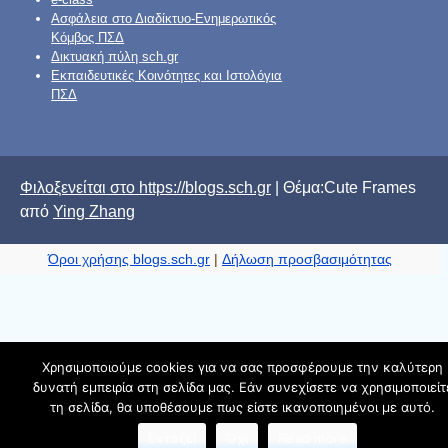
Ασφάλεια στο Διαδίκτυο-Ενημερωτικός
Κόμβος ΠΣΔ
Δικτυακή πύλη sch.gr
Εκπαιδευτικές Κοινότητες και Ιστολόγια
ΠΣΔ
Φιλοξενείται στο https://blogs.sch.gr
| Θέμα:Cute Frames
από
Ying Zhang
Όροι χρήσης blogs.sch.gr
|
Δήλωση προσβασιμότητας
Χρησιμοποιούμε cookies για να σας προσφέρουμε την καλύτερη
δυνατή εμπειρία στη σελίδα μας. Εάν συνεχίσετε να χρησιμοποιείτ
τη σελίδα, θα υποθέσουμε πως είστε ικανοποιημένοι με αυτό.
Εντάξει
Όχι
Read more