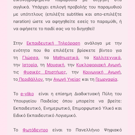
αγγλικά. Υπάρχει επιλογή προβολής του παραμυθιού
με υπότιτλους (επιλέξτε subtitles και απο-επιλέξτε
naration) ώστε να αφηγηθείτε εσείς το παραμύθι, ή
να αφήσετε το παιδί σας να το διηγηθεί!
Στην
Εκπαιδευτική Τηλεόραση
ανάλογα με την
ενότητα που θα επιλέξετε βρίσκετε βίντεο για
τη
Γλώσσα
, τα
Μαθηματικά
, τα
Καλλιτεχνικά
,
την
Ιστορία
, τη
Μουσική
, την
Κυκλοφοριακή Αγωγή
,
τις
Φυσικές Επιστήμες
, την
Κοινωνική Αγωγή
,
το
Περιβάλλον
, την
Αγωγή Υγείας
και τη
Γεωργαφία
.
Το
e-yliko
είναι η επίσημη Διαδικτυακή Πύλη του
Υπουργείου Παιδείας όπου μπορείτε να βρείτε:
Εκπαιδευτικό, Ενημερωτικό, Επιμορφωτικό Υλικό και
Ειδικό Εκπαιδευτικό Λογισμικό.
Το
Φωτόδεντρο
είναι το Πανελλήνιο Ψηφιακό