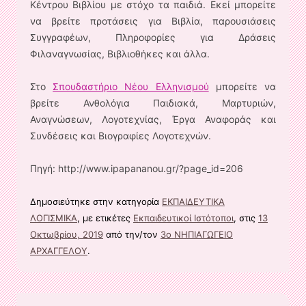
Κέντρου Βιβλίου με στόχο τα παιδιά. Εκεί μπορείτε
να βρείτε προτάσεις για Βιβλία, παρουσιάσεις
Συγγραφέων, Πληροφορίες για Δράσεις
Φιλαναγνωσίας, Βιβλιοθήκες και άλλα.
Στο
Σπουδαστήριο Νέου Ελληνισμού
μπορείτε να
βρείτε Ανθολόγια Παιδιακά, Μαρτυριών,
Αναγνώσεων, Λογοτεχνίας, Έργα Αναφοράς και
Συνδέσεις και Βιογραφίες Λογοτεχνών.
Πηγή: http://www.ipapananou.gr/?page_id=206
Δημοσιεύτηκε στην κατηγορία
ΕΚΠΑΙΔΕΥΤΙΚΑ
ΛΟΓΙΣΜΙΚΑ
, με ετικέτες
Εκπαιδευτικοί Ιστότοποι
, στις
13
Οκτωβρίου, 2019
από την/τον
3ο ΝΗΠΙΑΓΩΓΕΙΟ
ΑΡΧΑΓΓΕΛΟΥ
.