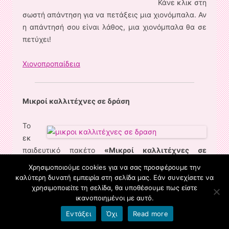
Κάνε κλικ στη
σωστή απάντηση για να πετάξεις μια χιονόμπαλα. Αν
η απάντησή σου είναι λάθος, μια χιονόμπαλα θα σε
πετύχει!
Χιονοπροπαίδεια
Μικροί καλλιτέχνες σε δράση
Το
εκ
παιδευτικό πακέτο
«Μικροί καλλιτέχνες σε
δράση»
αξιοποιεί τις Τεχνολογίες Πληροφορίας και
Χρησιμοποιούμε cookies για να σας προσφέρουμε την
Επικοινωνίας με
ενότητες ζωγραφικής, σχεδίου,
καλύτερη δυνατή εμπειρία στη σελίδα μας. Εάν συνεχίσετε να
μουσικής, κειμένων, εικόνων, έργων τέχνης,
και
χρησιμοποιείτε τη σελίδα, θα υποθέσουμε πως είστε
ικανοποιημένοι με αυτό.
επιτυγχάνει άμεσο οπτικό – ακουστικό αποτέλεσμα,
επιτρέποντας τη μεταφορά του αποτελέσματος σε
Εντάξει
Όχι
Read more
άλλα μέσα και υλικά.