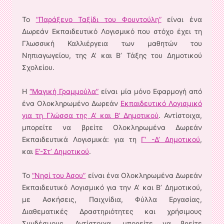
Το
“Παράξενο Ταξίδι του Φουντούλη”
είναι ένα
Δωρεάν Εκπαιδευτικό Λογισμικό που στόχο έχει τη
Γλωσσική Καλλιέργεια των μαθητών του
Νηπιαγωγείου, της Α’ και Β’ Τάξης του Δημοτικού
Σχολείου.
Η
“Μαγική Γραμμούλα”
είναι μία μόνο Εφαρμογή από
ένα Ολοκληρωμένο Δωρεάν
Εκπαιδευτικό Λογισμικό
για τη Γλώσσα της Α’ και Β’ Δημοτικού
. Αντίστοιχα,
μπορείτε να βρείτε Ολοκληρωμένα Δωρεάν
Εκπαιδευτικά Λογισμικά: για τη
Γ’ -Δ’ Δημοτικού
,
και
Ε’-Στ’ Δημοτικού
.
Το
“Νησί του Άσου”
είναι ένα Ολοκληρωμένα Δωρεάν
Εκπαιδευτικό Λογισμικό για την Α’ και Β’ Δημοτικού,
με Ασκήσεις, Παιχνίδια, Φύλλα Εργασίας,
Διαθεματικές Δραστηριότητες και χρήσιμους
Συνδέσμους. Αντίστοιχα, μπορείτε να βρείτε