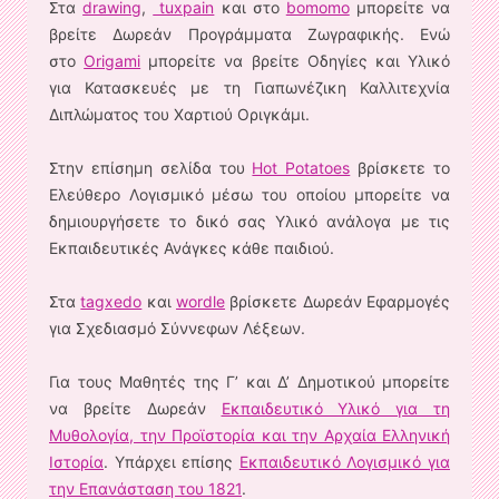
Στα
drawing
,
tuxpain
και στο
bomomo
μπορείτε να
βρείτε Δωρεάν Προγράμματα Ζωγραφικής. Ενώ
στο
Origami
μπορείτε να βρείτε Οδηγίες και Υλικό
για Κατασκευές με τη Γιαπωνέζικη Καλλιτεχνία
Διπλώματος του Χαρτιού Οριγκάμι.
Στην επίσημη σελίδα του
Hot Potatoes
βρίσκετε το
Ελεύθερο Λογισμικό μέσω του οποίου μπορείτε να
δημιουργήσετε το δικό σας Υλικό ανάλογα με τις
Εκπαιδευτικές Ανάγκες κάθε παιδιού.
Στα
tagxedo
και
wordle
βρίσκετε Δωρεάν Εφαρμογές
για Σχεδιασμό Σύννεφων Λέξεων.
Για τους Μαθητές της Γ’ και Δ’ Δημοτικού μπορείτε
να βρείτε Δωρεάν
Εκπαιδευτικό Υλικό για τη
Μυθολογία, την Προϊστορία και την Αρχαία Ελληνική
Ιστορία
. Υπάρχει επίσης
Εκπαιδευτικό Λογισμικό για
την Επανάσταση του 1821
.