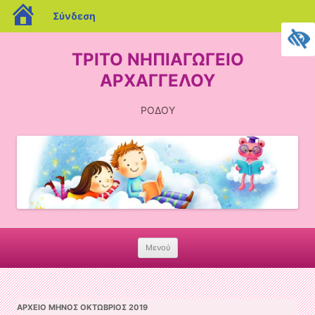
blogs.sch.gr
Σύνδεση
ΤΡΙΤΟ ΝΗΠΙΑΓΩΓΕΙΟ
ΑΡΧΑΓΓΕΛΟΥ
ΡΟΔΟΥ
Μενού
Skip
to
content
ΑΡΧΕΊΟ ΜΗΝΌΣ
ΟΚΤΏΒΡΙΟΣ 2019