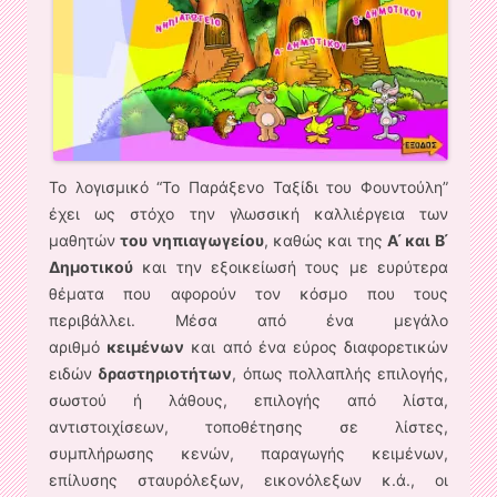
Το λογισμικό “Το Παράξενο Ταξίδι του Φουντούλη”
έχει ως στόχο την γλωσσική καλλιέργεια των
μαθητών
του νηπιαγωγείου
, καθώς και της
Α ́ και Β ́
Δημοτικού
και την εξοικείωσή τους με ευρύτερα
θέματα που αφορούν τον κόσμο που τους
περιβάλλει. Μέσα από ένα μεγάλο
αριθμό
κειμένων
και από ένα εύρος διαφορετικών
ειδών
δραστηριοτήτων
, όπως πολλαπλής επιλογής,
σωστού ή λάθους, επιλογής από λίστα,
αντιστοιχίσεων, τοποθέτησης σε λίστες,
συμπλήρωσης κενών, παραγωγής κειμένων,
επίλυσης σταυρόλεξων, εικονόλεξων κ.ά., οι