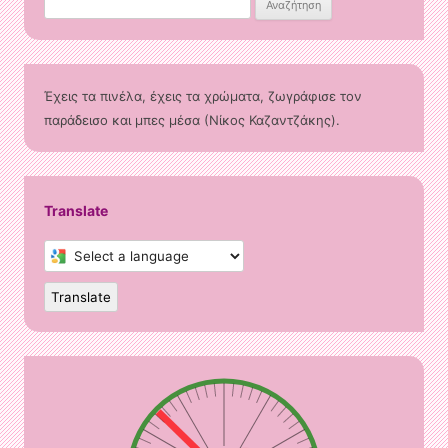
Αναζήτηση
για:
Έχεις τα πινέλα, έχεις τα χρώματα, ζωγράφισε τον
παράδεισο και μπες μέσα (Νίκος Καζαντζάκης).
Translate
Select
a
language
to
Translate
translate
this
page