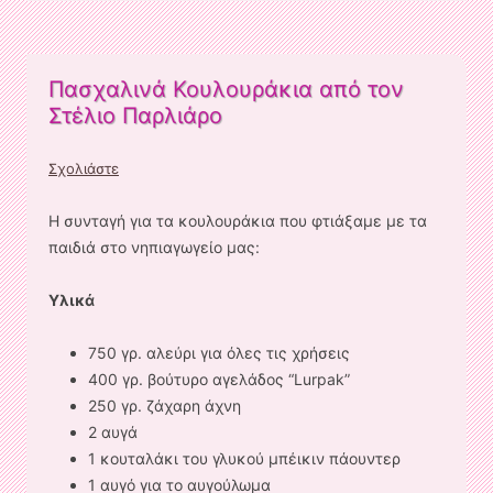
Πασχαλινά Κουλουράκια από τον
Στέλιο Παρλιάρο
Σχολιάστε
Η συνταγή για τα κουλουράκια που φτιάξαμε με τα
παιδιά στο νηπιαγωγείο μας:
Υλικά
750 γρ. αλεύρι για όλες τις χρήσεις
400 γρ. βούτυρο αγελάδος “Lurpak”
250 γρ. ζάχαρη άχνη
2 αυγά
1 κουταλάκι του γλυκού μπέικιν πάουντερ
1 αυγό για το αυγούλωμα