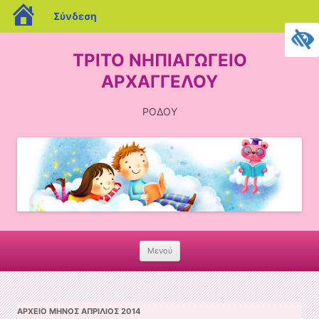
blogs.sch.gr
Σύνδεση
ΤΡΙΤΟ ΝΗΠΙΑΓΩΓΕΙΟ
ΑΡΧΑΓΓΕΛΟΥ
ΡΟΔΟΥ
Μενού
Skip
to
content
ΑΡΧΕΊΟ ΜΗΝΌΣ
ΑΠΡΊΛΙΟΣ 2014