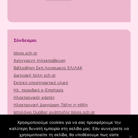
Σύνδεσμοι
blogs.sch.gr
Ασύγχρονη τηλεκπαίδευση
Βιβλιοθήκη Εκπ.Λογισμικού ΕΛ/ΛΑΚ
Δικτυακή πύλη sch.gr
Εκπ/κό υποστηρικτικό υλικό
Ηλ. περιοδικό e-Emphasis
Ηλεκτρονικές κάρτες
Ηλεκτρονική Διαχείριση Τάξης η-τ@ξη
Ιστολόγιο Ομάδας ανάπτυξης blogs.sch.gr
Μαθητική πύλη students.sch.gr
Χρησιμοποιούμε cookies για να σας προσφέρουμε την
Υπηρεσία video ΠΣΔ
καλύτερη δυνατή εμπειρία στη σελίδα μας. Εάν συνεχίσετε να
χρησιμοποιείτε τη σελίδα, θα υποθέσουμε πως είστε