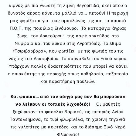
λίμνες με πιο γνωστή τη λίμνη Βεγορίτιδα, εκεί όπου ο
δυνατός αέρας κάνει τα μαλλιά να… πετούν! Η περιοχή
μας φημίζεται για τους αμπελώνες της και τα κρασιά
Π.Ο.Π. της ποικιλίας Ξινόμαυρο. Τα καταφύγια άγριας
ζωής του Αρκτούρου: της καφέ αρκούδας στο
Νυμφαίο και του λύκου στις Αγραπιδιές. Το έθιμο
«Τσιριβάρβαρα», που φωτίζει με τις φωτιές του τις
νύχτες του Δεκεμβρίου. Το καρναβάλι του Ξινού νερού.
Υπάρχουν πολλές δραστηριότητες που μπορεί να κάνει
ο επισκέπτης της περιοχής όπως ποδηλασία, πεζοπορία
και παρατήρηση πουλιών.
Και φυσικά… από τον οδηγό μας δεν θα μπορούσαν
να λείπουν οι τοπικές λιχουδιές!
Οι μαθητές
ξεχώρισαν: τα φασόλια Βαρικού, τις πιπεριές Αγίου
Παντελεήμονα, το τυρί φλωρινέλα, τη χοιρινή τηγανιά,
τις χυλοπίτες με κεφτέδες και το διάσημο Ξινό Νερό
Φλώρινας!