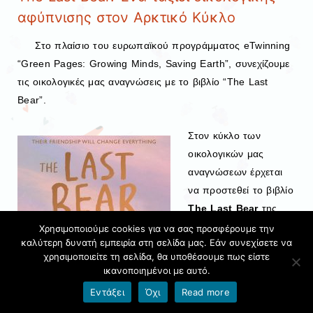
αφύπνισης στον Αρκτικό Κύκλο
Στο πλαίσιο του ευρωπαϊκού προγράμματος eTwinning
“Green Pages: Growing Minds, Saving Earth”, συνεχίζουμε
τις οικολογικές μας αναγνώσεις με το βιβλίο “The Last
Bear”.
Στον κύκλο των
οικολογικών μας
αναγνώσεων έρχεται
να προστεθεί το βιβλίο
The Last Bear
της
συγγραφέα Hannah
Χρησιμοποιούμε cookies για να σας προσφέρουμε την
καλύτερη δυνατή εμπειρία στη σελίδα μας. Εάν συνεχίσετε να
Gold. Το μυθιστόρημα
χρησιμοποιείτε τη σελίδα, θα υποθέσουμε πως είστε
αφηγείται τη ζωή της
ικανοποιημένοι με αυτό.
έφηβης April Wood, η
Εντάξει
Όχι
Read more
οποία μετακομίζει σε