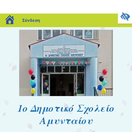
blogs.sch.gr
Σύνδεση
1o Δημοτικό Σχολείο
Αμυνταίου