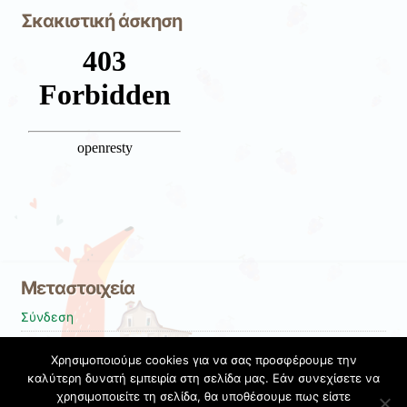
to
Σκακιστική άσκηση
translate
this
page
Μεταστοιχεία
Σύνδεση
Entries
RSS
Χρησιμοποιούμε cookies για να σας προσφέρουμε την
Comments
RSS
καλύτερη δυνατή εμπειρία στη σελίδα μας. Εάν συνεχίσετε να
χρησιμοποιείτε τη σελίδα, θα υποθέσουμε πως είστε
Εκπαιδευτικές Κοινότητες & Ιστολόγια ΠΣΔ