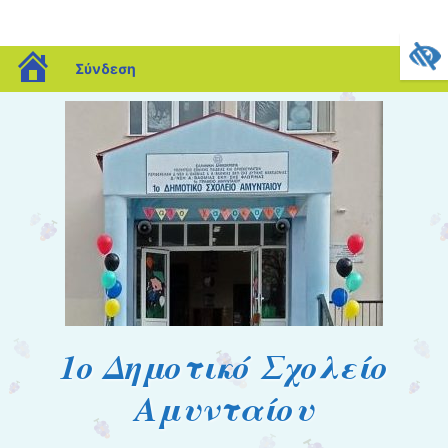
blogs.sch.gr
Σύνδεση
1o Δημοτικό Σχολείο
Αμυνταίου