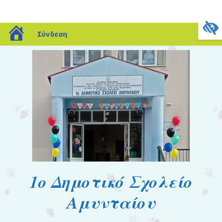
blogs.sch.gr
Σύνδεση
1o Δημοτικό Σχολείο
Αμυνταίου