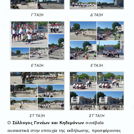
Γ΄ΤΑΞΗ
Δ΄ΤΑΞΗ
Ε΄ΤΑΞΗ
Ε΄ΤΑΞΗ
ΣΤ΄ΤΑΞΗ
ΣΤ΄ΤΑΞΗ
Ο
Σύλλογος Γονέων και Κηδεμόνων
συνέβαλε
ουσιαστικά στην επιτυχία της εκδήλωσης, προσφέροντας