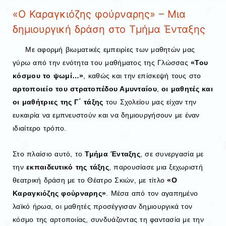
«Ο Καραγκιόζης φούρναρης» – Μια
δημιουργική δράση στο Τμήμα Ένταξης
Με αφορμή βιωματικές εμπειρίες των μαθητών μας
γύρω από την ενότητα του μαθήματος της Γλώσσας
«Του
κόσμου το ψωμί…»
, καθώς και την επίσκεψή τους στο
αρτοποιείο του στρατοπέδου Αμυνταίου
,
οι μαθητές και
οι μαθήτριες της Γ΄ τάξης
του Σχολείου μας είχαν την
ευκαιρία να εμπνευστούν και να δημιουργήσουν με έναν
ιδιαίτερο τρόπο.
Στο πλαίσιο αυτό, το
Τμήμα Ένταξης
, σε συνεργασία με
την
εκπαιδευτικό της τάξης
, παρουσίασε μια ξεχωριστή
θεατρική δράση με το Θέατρο Σκιών, με τίτλο
«Ο
Καραγκιόζης φούρναρης»
. Μέσα από τον αγαπημένο
λαϊκό ήρωα, οι μαθητές προσέγγισαν δημιουργικά τον
κόσμο της αρτοποιίας, συνδυάζοντας τη φαντασία με την