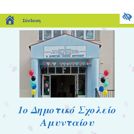
blogs.sch.gr
Σύνδεση
1o Δημοτικό Σχολείο
Αμυνταίου