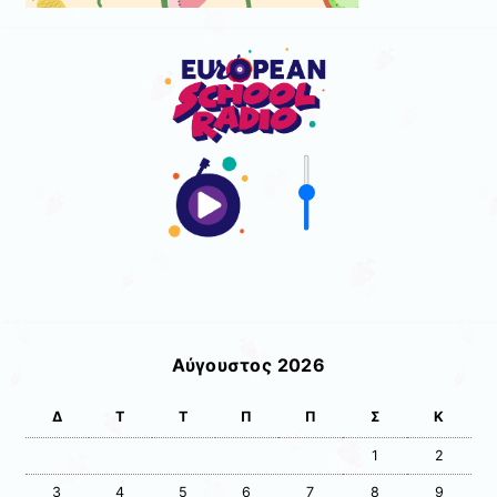
Αύγουστος 2026
Δ
Τ
Τ
Π
Π
Σ
Κ
1
2
3
4
5
6
7
8
9