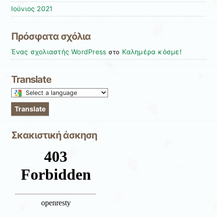
Ιούνιος 2021
Πρόσφατα σχόλια
Ένας σχολιαστής WordPress
Καλημέρα κόσμε!
στο
Translate
Select
a
Translate
language
to
Σκακιστική άσκηση
translate
this
page