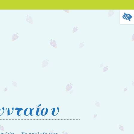
υνταίου
τα ζώα
Το σχολείο μας