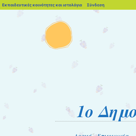
blogs.sch.gr
Εκπαιδευτικές κοινότητες και ιστολόγια
Σύνδεση
1o Δημ
Μετάβαση στο περιεχόμενο
Αρχική
Επικοινωνία