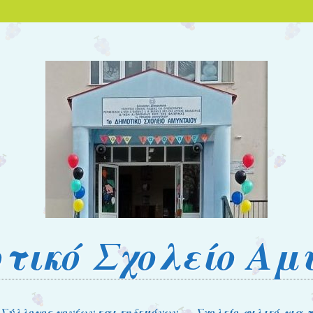
οτικό Σχολείο Αμ
Σύλλογος γονέων και κηδεμόνων
Σχολείο φιλικό για 