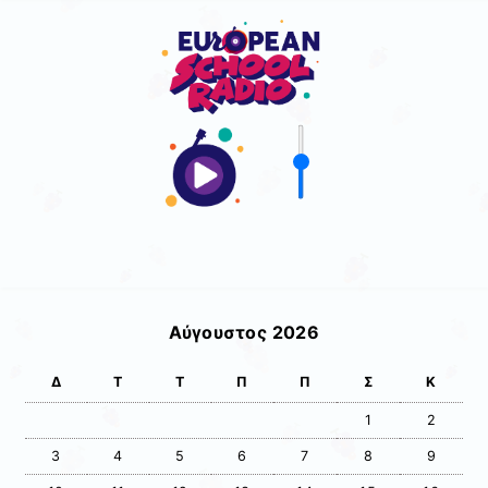
Αύγουστος 2026
Δ
Τ
Τ
Π
Π
Σ
Κ
1
2
3
4
5
6
7
8
9