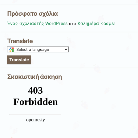
Πρόσφατα σχόλια
Ένας σχολιαστής WordPress
Καλημέρα κόσμε!
στο
Translate
Select
a
Translate
language
to
Σκακιστική άσκηση
translate
this
page