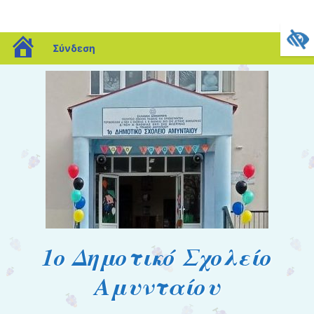
blogs.sch.gr
Σύνδεση
1o Δημοτικό Σχολείο
Αμυνταίου