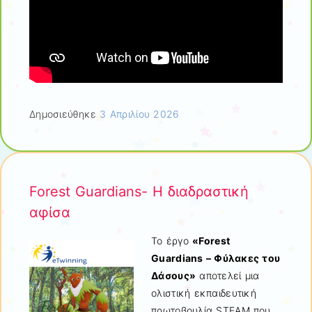
Δημοσιεύθηκε
3 Απριλίου 2026
Forest Guardians- Η διαδραστική
αφίσα
Το έργο
«Forest
Guardians – Φύλακες του
Δάσους»
αποτελεί μια
ολιστική εκπαιδευτική
πρωτοβουλία STEAM που