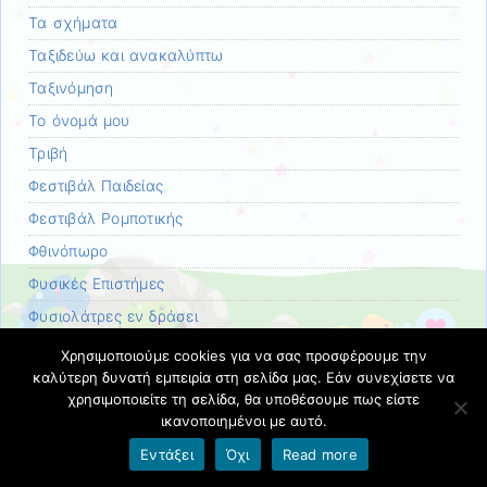
Τα σχήματα
Ταξιδεύω και ανακαλύπτω
Ταξινόμηση
Το όνομά μου
Τριβή
Φεστιβάλ Παιδείας
Φεστιβάλ Ρομποτικής
Φθινόπωρο
Φυσικές Επιστήμες
Φυσιολάτρες εν δράσει
Χειμώνας
Χρησιμοποιούμε cookies για να σας προσφέρουμε την
καλύτερη δυνατή εμπειρία στη σελίδα μας. Εάν συνεχίσετε να
Χριστούγεννα
χρησιμοποιείτε τη σελίδα, θα υποθέσουμε πως είστε
Χωρίς κατηγορία
ικανοποιημένοι με αυτό.
ψηφιακο αλφαβητο
Εντάξει
Όχι
Read more