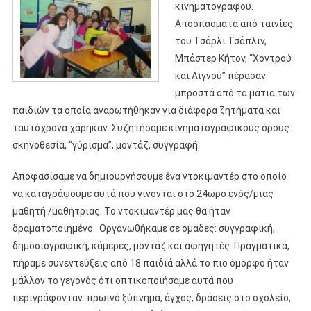
κινηματογράφου.
Αποσπάσματα από ταινίες
του Τσάρλι Τσάπλιν,
Μπάστερ Κήτον, “Χοντρού
και Λιγνού” πέρασαν
μπροστά από τα μάτια των
παιδιών τα οποία αναρωτήθηκαν για διάφορα ζητήματα και
ταυτόχρονα χάρηκαν. Συζητήσαμε κινηματογραφικούς όρους:
σκηνοθεσία, “γύρισμα”, μοντάζ, συγγραφή.
Αποφασίσαμε να δημιουργήσουμε ένα ντοκιμαντέρ στο οποίο
να καταγράψουμε αυτά που γίνονται στο 24ωρο ενός/μιας
μαθητή /μαθήτριας. Το ντοκιμαντέρ μας θα ήταν
δραματοποιημένο. Οργανωθήκαμε σε ομάδες: συγγραφική,
δημοσιογραφική, κάμερες, μοντάζ και αφηγητές. Πραγματικά,
πήραμε συνεντεύξεις από 18 παιδιά αλλά το πιο όμορφο ήταν
μάλλον το γεγονός ότι οπτικοποιήσαμε αυτά που
περιγράφονταν: πρωινό ξύπνημα, άγχος, δράσεις στο σχολείο,