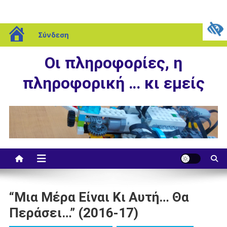
Μεταπηδήστε
blogs.sch.gr
Παρασκευή, 07 Αυγούστου, 2026
Σύνδεση
στο
περιεχόμενο
Οι πληροφορίες, η
πληροφορική … κι εμείς
“Μια Μέρα Είναι Κι Αυτή… Θα
Περάσει…” (2016-17)