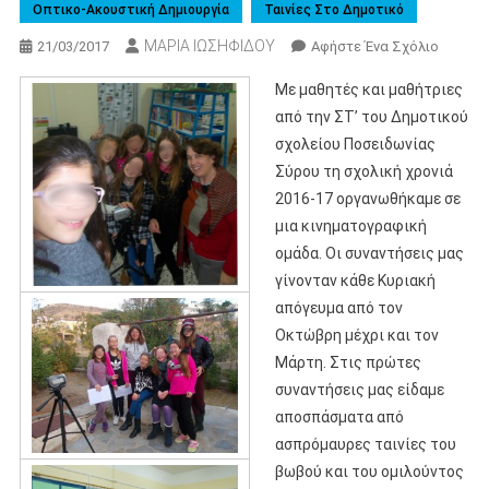
Οπτικο-Ακουστική Δημιουργία
Ταινίες Στο Δημοτικό
ΜΑΡΙΑ ΙΩΣΗΦΙΔΟΥ
Για
21/03/2017
Αφήστε Ένα Σχόλιο
Το
Με μαθητές και μαθήτριες
“Μια
από την ΣΤ’ του Δημοτικού
Μέρα
σχολείου Ποσειδωνίας
Είναι
Σύρου τη σχολική χρονιά
Κι
Αυτή…
2016-17 οργανωθήκαμε σε
Θα
μια κινηματογραφική
Περάσε
ομάδα. Οι συναντήσεις μας
(2016-
γίνονταν κάθε Κυριακή
17)
απόγευμα από τον
Οκτώβρη μέχρι και τον
Μάρτη. Στις πρώτες
συναντήσεις μας είδαμε
αποσπάσματα από
ασπρόμαυρες ταινίες του
βωβού και του ομιλούντος