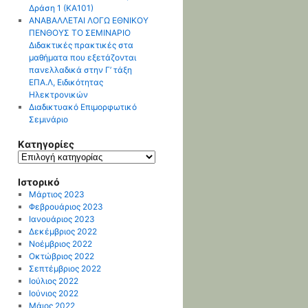
Δράση 1 (ΚΑ101)
ΑΝΑΒΑΛΛΕΤΑΙ ΛΟΓΩ ΕΘΝΙΚΟΥ
ΠΕΝΘΟΥΣ ΤΟ ΣΕΜΙΝΑΡΙΟ
Διδακτικές πρακτικές στα
μαθήματα που εξετάζονται
πανελλαδικά στην Γ’ τάξη
ΕΠΑ.Λ, Ειδικότητας
Ηλεκτρονικών
Διαδικτυακό Επιμορφωτικό
Σεμινάριο
Kατηγορίες
Kατηγορίες
Ιστορικό
Μάρτιος 2023
Φεβρουάριος 2023
Ιανουάριος 2023
Δεκέμβριος 2022
Νοέμβριος 2022
Οκτώβριος 2022
Σεπτέμβριος 2022
Ιούλιος 2022
Ιούνιος 2022
Μάιος 2022