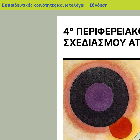
blogs.sch.gr
Εκπαιδευτικές κοινότητες και ιστολόγια
Σύνδεση
Μετάβαση
σε
4° ΠΕΡΙΦΕΡΕΙΑ
περιεχόμενο
ΣΧΕΔΙΑΣΜΟΥ ΑΤ