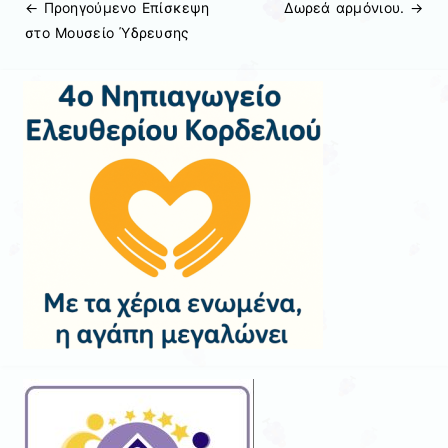
← Προηγούμενo
Επίσκεψη
Δωρεά αρμόνιου.
→
Πλοήγηση άρθρων
στο Μουσείο Ύδρευσης