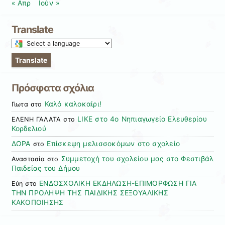
« Απρ
Ιούν »
Translate
Select
a
Translate
language
to
Πρόσφατα σχόλια
translate
this
Καλό καλοκαίρι!
Γιωτα
στο
page
LIKE στο 4ο Νηπιαγωγείο Ελευθερίου
ΕΛΕΝΗ ΓΑΛΑΤΑ
στο
Κορδελιού
ΔΩΡΑ
Επίσκεψη μελισσοκόμων στο σχολείο
στο
Συμμετοχή του σχολείου μας στο Φεστιβάλ
Αναστασία
στο
Παιδείας του Δήμου
ΕΝΔΟΣΧΟΛΙΚΗ ΕΚΔΗΛΩΣΗ-ΕΠΙΜΟΡΦΩΣΗ ΓΙΑ
Εύη
στο
ΤΗΝ ΠΡΟΛΗΨΗ ΤΗΣ ΠΑΙΔΙΚΗΣ ΣΕΞΟΥΑΛΙΚΗΣ
ΚΑΚΟΠΟΙΗΣΗΣ