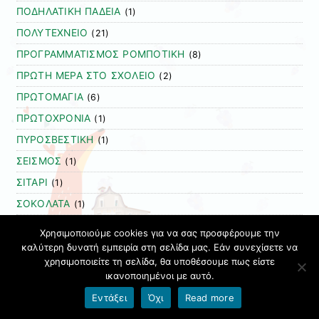
ΠΟΔΗΛΑΤΙΚΗ ΠΑΔΕΙΑ
(1)
ΠΟΛΥΤΕΧΝΕΙΟ
(21)
ΠΡΟΓΡΑΜΜΑΤΙΣΜΟΣ ΡΟΜΠΟΤΙΚΗ
(8)
ΠΡΩΤΗ ΜΕΡΑ ΣΤΟ ΣΧΟΛΕΙΟ
(2)
ΠΡΩΤΟΜΑΓΙΑ
(6)
ΠΡΩΤΟΧΡΟΝΙΑ
(1)
ΠΥΡΟΣΒΕΣΤΙΚΗ
(1)
ΣΕΙΣΜΟΣ
(1)
ΣΙΤΑΡΙ
(1)
ΣΟΚΟΛΑΤΑ
(1)
ΣΤΑΦΥΛΙ
(3)
Χρησιμοποιούμε cookies για να σας προσφέρουμε την
ΣΤΗ ΓΕΙΤΟΝΙΑ ΤΟΥ ΗΛΙΟΥ
καλύτερη δυνατή εμπειρία στη σελίδα μας. Εάν συνεχίσετε να
(6)
χρησιμοποιείτε τη σελίδα, θα υποθέσουμε πως είστε
ΣΤΟΜΑΤΙΚΗ ΥΓΕΙΑ
(1)
ικανοποιημένοι με αυτό.
ΣΥΝΑΙΣΘΗΜΑΤΑ
(2)
Εντάξει
Όχι
Read more
ΣΥΝΕΔΡΙΑ
(5)