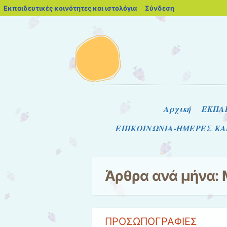
blogs.sch.gr
Εκπαιδευτικές κοινότητες και ιστολόγια
Σύνδεση
Μενού
Μετάβαση στο περιεχόμενο
Αρχική
ΕΚΠΑ
ΕΠΙΚΟΙΝΩΝΙΑ-ΗΜΕΡΕΣ Κ
Άρθρα ανά μήνα:
ΠΡΟΣΩΠΟΓΡΑΦΙΕΣ