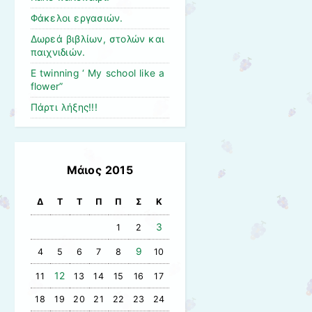
Φάκελοι εργασιών.
Δωρεά βιβλίων, στολών και
παιχνιδιών.
E twinning ‘ My school like a
flower”
Πάρτι λήξης!!!
Μάιος 2015
Δ
Τ
Τ
Π
Π
Σ
Κ
3
1
2
9
4
5
6
7
8
10
12
11
13
14
15
16
17
18
19
20
21
22
23
24