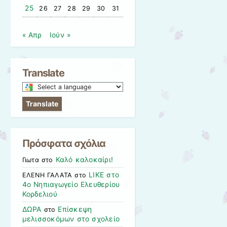
25
26
27
28
29
30
31
« Απρ
Ιούν »
Translate
Select
a
Translate
language
to
translate
Πρόσφατα σχόλια
this
page
Καλό καλοκαίρι!
Γιωτα
στο
LIKE στο
ΕΛΕΝΗ ΓΑΛΑΤΑ
στο
4ο Νηπιαγωγείο Ελευθερίου
Κορδελιού
ΔΩΡΑ
Επίσκεψη
στο
μελισσοκόμων στο σχολείο