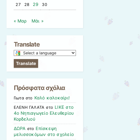
29
27
28
30
« Μαρ
Μάι »
Translate
Select
a
Translate
language
to
translate
Πρόσφατα σχόλια
this
page
Καλό καλοκαίρι!
Γιωτα
στο
LIKE στο
ΕΛΕΝΗ ΓΑΛΑΤΑ
στο
4ο Νηπιαγωγείο Ελευθερίου
Κορδελιού
ΔΩΡΑ
Επίσκεψη
στο
μελισσοκόμων στο σχολείο