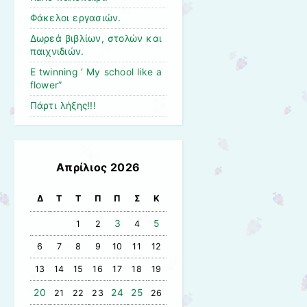
Φάκελοι εργασιών.
Δωρεά βιβλίων, στολών και
παιχνιδιών.
E twinning ‘ My school like a
flower”
Πάρτι λήξης!!!
Απρίλιος 2026
Δ
Τ
Τ
Π
Π
Σ
Κ
3
5
1
2
4
6
7
8
9
10
11
12
13
14
15
16
17
18
19
20
24
25
21
22
23
26