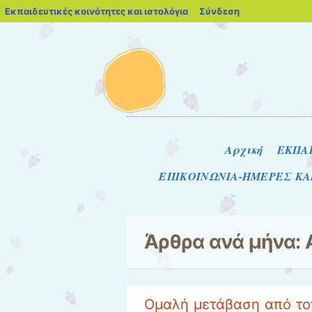
blogs.sch.gr
Εκπαιδευτικές κοινότητες και ιστολόγια
Σύνδεση
Μενού
Μετάβαση στο περιεχόμενο
Αρχική
ΕΚΠΑ
ΕΠΙΚΟΙΝΩΝΙΑ-ΗΜΕΡΕΣ Κ
Άρθρα ανά μήνα:
Ομαλή μετάβαση από τον