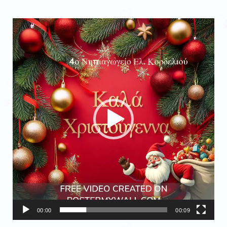
Πρόγραμμα
Αναπαραγωγής
Βίντεο
00:00
00:09