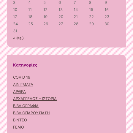
3
4
5
6
7
8
9
10
11
12
13
14
15
16
17
18
19
20
21
22
23
24
25
26
27
28
29
30
31
« Φεβ
Kατηγορίες
COVID 19
ΑΙΝΙΓΜΑΤΑ
ΑΡΘΡΑ
ΑΡΧΑΓΓΕΛΟΣ – ΙΣΤΟΡΙΑ
ΒΙΒΛΙΟΓΡΑΦΙΑ
ΒΙΒΛΙΟΠΑΡΟΥΣΙΑΣΗ
ΒΙΝΤΕΟ
ΓΕΛΙΟ