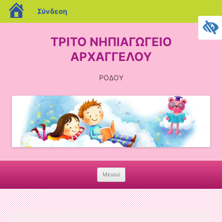
blogs.sch.gr
Σύνδεση
ΤΡΙΤΟ ΝΗΠΙΑΓΩΓΕΙΟ
ΑΡΧΑΓΓΕΛΟΥ
ΡΟΔΟΥ
Μενού
Skip
to
content