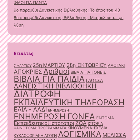
ΦΙΛΟΙ ΓΙΑ ΠΑΝΤΑ
9ο παραμύθι Δανειστικής Βιβλιοθήκης: Το έπος του ’40
8ο παραμύθι Δανειστικής Βιβλιοθήκης: Μια μέλισσα… με
λύση
Ετικέτες
28η ΟΚΤΩΒΡΙΟΥ
25η ΜΑΡΤΙΟΥ
ΑΛΟΓΑΚΙ
7 ΜΑΡΤΙΟΥ
Αριθμοί
ΑΠΟΚΡΙΕΣ
ΒΙΒΛΙΑ ΓΙΑ ΓΟΝΕΙΣ
ΒΙΒΛΙΑ ΓΙΑ ΠΑΙΔΙΑ
ΓΛΩΣΣΑ
ΔΑΝΕΙΣΤΙΚΗ ΒΙΒΛΙΟΘΗΚΗ
ΔΙΑΤΡΟΦΗ
ΕΚΠΑΙΔΕΥΤΙΚΗ ΤΗΛΕΟΡΑΣΗ
ΕΛΙΑ - ΛΑΔΙ
ΕΝΗΜΕΡΩΣΗ
ΕΝΗΜΕΡΩΣΗ ΓΟΝΕΑ
ΕΝΤΟΜΑ
ΖΩΑ
Εκπαιδευτικοί Ιστότοποι
ΙΣΤΟΡΙΑ
ΚΙΝΟΥΜΕΝΑ ΣΧΕΔΙΑ
ΚΑΙΝΟΤΟΜΑ ΠΡΟΓΡΑΜΜΑΤΑ
ΛΟΓΙΣΜΙΚΑ
ΜΕΛΙΣΣΑ
ΚΥΚΛΟΦΟΡΙΑΚΗ ΑΓΩΓΗ