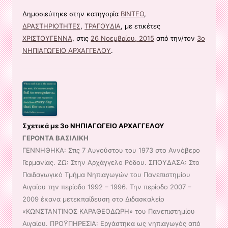
Δημοσιεύτηκε στην κατηγορία
ΒΙΝΤΕΟ
,
ΔΡΑΣΤΗΡΙΟΤΗΤΕΣ
,
ΤΡΑΓΟΥΔΙΑ
, με ετικέτες
ΧΡΙΣΤΟΥΓΕΝΝΑ
, στις
26 Νοεμβρίου, 2015
από την/τον
3ο
ΝΗΠΙΑΓΩΓΕΙΟ ΑΡΧΑΓΓΕΛΟΥ
.
Σχετικά με 3ο ΝΗΠΙΑΓΩΓΕΙΟ ΑΡΧΑΓΓΕΛΟΥ
ΓΕΡΟΝΤΑ ΒΑΣΙΛΙΚΗ
ΓΕΝΝΗΘΗΚΑ: Στις 7 Αυγούστου του 1973 στο Αννόβερο
Γερμανίας. ΖΩ: Στην Αρχάγγελο Ρόδου. ΣΠΟΥΔΑΣΑ: Στο
Παιδαγωγικό Τμήμα Νηπιαγωγών του Πανεπιστημίου
Αιγαίου την περίοδο 1992 – 1996. Την περίοδο 2007 –
2009 έκανα μετεκπαίδευση στο Διδασκαλείο
«ΚΩΝΣΤΑΝΤΙΝΟΣ ΚΑΡΑΘΕΟΔΩΡΗ» του Πανεπιστημίου
Αιγαίου. ΠΡΟΫΠΗΡΕΣΙΑ: Εργάστηκα ως νηπιαγωγός από