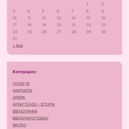
1
2
3
4
5
6
7
8
9
10
11
12
13
14
15
16
17
18
19
20
21
22
23
24
25
26
27
28
29
30
31
« Φεβ
Kατηγορίες
COVID 19
ΑΙΝΙΓΜΑΤΑ
ΑΡΘΡΑ
ΑΡΧΑΓΓΕΛΟΣ – ΙΣΤΟΡΙΑ
ΒΙΒΛΙΟΓΡΑΦΙΑ
ΒΙΒΛΙΟΠΑΡΟΥΣΙΑΣΗ
ΒΙΝΤΕΟ