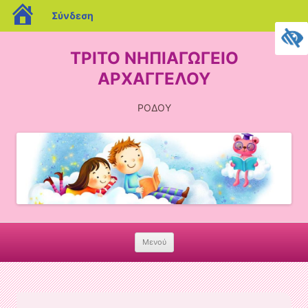
blogs.sch.gr
Σύνδεση
ΤΡΙΤΟ ΝΗΠΙΑΓΩΓΕΙΟ
ΑΡΧΑΓΓΕΛΟΥ
ΡΟΔΟΥ
Μενού
Skip
to
content