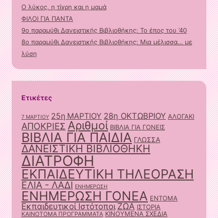
Ο λύκος, η τίγρη και η μαμά
ΦΙΛΟΙ ΓΙΑ ΠΑΝΤΑ
9ο παραμύθι Δανειστικής Βιβλιοθήκης: Το έπος του ’40
8ο παραμύθι Δανειστικής Βιβλιοθήκης: Μια μέλισσα… με
λύση
Ετικέτες
28η ΟΚΤΩΒΡΙΟΥ
25η ΜΑΡΤΙΟΥ
ΑΛΟΓΑΚΙ
7 ΜΑΡΤΙΟΥ
Αριθμοί
ΑΠΟΚΡΙΕΣ
ΒΙΒΛΙΑ ΓΙΑ ΓΟΝΕΙΣ
ΒΙΒΛΙΑ ΓΙΑ ΠΑΙΔΙΑ
ΓΛΩΣΣΑ
ΔΑΝΕΙΣΤΙΚΗ ΒΙΒΛΙΟΘΗΚΗ
ΔΙΑΤΡΟΦΗ
ΕΚΠΑΙΔΕΥΤΙΚΗ ΤΗΛΕΟΡΑΣΗ
ΕΛΙΑ - ΛΑΔΙ
ΕΝΗΜΕΡΩΣΗ
ΕΝΗΜΕΡΩΣΗ ΓΟΝΕΑ
ΕΝΤΟΜΑ
ΖΩΑ
Εκπαιδευτικοί Ιστότοποι
ΙΣΤΟΡΙΑ
ΚΙΝΟΥΜΕΝΑ ΣΧΕΔΙΑ
ΚΑΙΝΟΤΟΜΑ ΠΡΟΓΡΑΜΜΑΤΑ