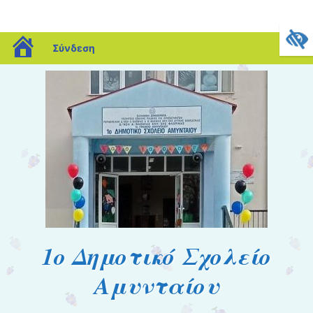
blogs.sch.gr
Σύνδεση
1o Δημοτικό Σχολείο
Αμυνταίου