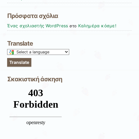
Πρόσφατα σχόλια
Ένας σχολιαστής WordPress
Καλημέρα κόσμε!
στο
Translate
Select
a
Translate
language
to
Σκακιστική άσκηση
translate
this
page