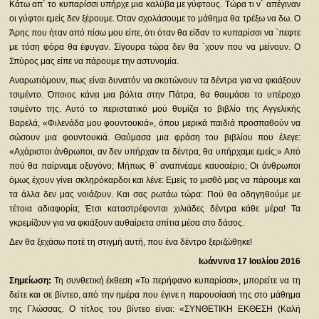
Κάτω απ` το κυπαρίσσι υπήρχε μια καλύβα με γύφτους. Τώρα τι ν` απέγιναν
οι γύφτοι εμείς δεν ξέρουμε. Όταν σχολάσουμε το μάθημα θα τρέξω να δω. Ο
Άρης που ήταν από πίσω μου είπε, ότι όταν θα είδαν το κυπαρίσσι να `πεφτε
με τόση φόρα θα έφυγαν. Σίγουρα τώρα δεν θα `χουν που να μείνουν. Ο
Σπύρος μας είπε να πάρουμε την αστυνομία.
Αναρωτιόμουν, πως είναι δυνατόν να σκοτώνουν τα δέντρα για να φκιάξουν
τσιμέντο. Όποιος κάνει μια βόλτα στην Πάτρα, θα θαυμάσει το υπέροχο
τσιμέντο της. Αυτό το περιστατικό μού θυμίζει το βιβλίο της Αγγελικής
Βαρελά, «Φιλενάδα μου φουντουκιά», όπου μερικά παιδιά προσπαθούν να
σώσουν μια φουντουκιά. Θαύμασα μια φράση του βιβλίου που έλεγε:
«Αχάριστοι άνθρωποι, αν δεν υπήρχαν τα δέντρα, θα υπήρχαμε εμείς;» Από
πού θα παίρναμε οξυγόνο; Μήπως θ` αναπνέαμε καυσαέριο; Οι άνθρωποι
όμως έχουν γίνει σκληρόκαρδοι και λένε: Εμείς το μισθό μας να πάρουμε και
τα άλλα δεν μας νοιάζουν. Και σας ρωτάω τώρα: Πού θα οδηγηθούμε με
τέτοια αδιαφορία; Έτσι καταστρέφονται χιλιάδες δέντρα κάθε μέρα! Τα
γκρεμίζουν για να φκιάξουν αυθαίρετα σπίτια μέσα στο δάσος.
Δεν θα ξεχάσω ποτέ τη στιγμή αυτή, που ένα δέντρο ξεριζώθηκε!
Ιωάννινα 17 Ιουλίου 2016
Σημείωση:
Τη συνθετική έκθεση «Το περήφανο κυπαρίσσι», μπορείτε να τη
δείτε και σε βίντεο, από την ημέρα που έγινε η παρουσίασή της στο μάθημα
της Γλώσσας. Ο τίτλος του βίντεο είναι: «ΣΥΝΘΕΤΙΚΗ ΕΚΘΕΣΗ (Καλή