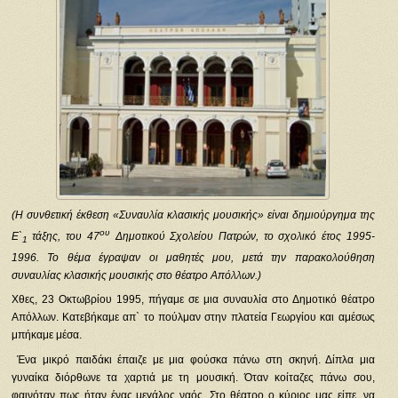
(Η συνθετική έκθεση «Συναυλία κλασικής μουσικής» είναι δημιούργημα της
ου
Ε`
τάξης, του 47
Δημοτικού Σχολείου Πατρών, το σχολικό έτος 1995-
1
1996. Το θέμα έγραψαν οι μαθητές μου, μετά την παρακολούθηση
συναυλίας κλασικής μουσικής στο θέατρο Απόλλων.)
Χθες, 23 Οκτωβρίου 1995, πήγαμε σε μια συναυλία στο Δημοτικό θέατρο
Απόλλων. Κατεβήκαμε απ` το πούλμαν στην πλατεία Γεωργίου και αμέσως
μπήκαμε μέσα.
Ένα μικρό παιδάκι έπαιζε με μια φούσκα πάνω στη σκηνή. Δίπλα μια
γυναίκα διόρθωνε τα χαρτιά με τη μουσική. Όταν κοίταζες πάνω σου,
φαινόταν πως ήταν ένας μεγάλος ναός. Στο θέατρο ο κύριος μας είπε, να