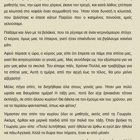
μαθητής του, την ώρα που χόρευε, έκανε τον τροχό, και κατά λάθος χτύπησε
με κλωτσιά στο κεφάλι έναν συμμαθητή του. Ήταν τόσο δυνατή η κλωτσιά,
που ζαλίστηκε κι έπεσε κάτω! Παρόλο που ο καημένος πονούσε, εμείς
γελούσαμε.
Παίξαμε και λίγο με τα βελάκια, που τα ρίχναμε σε έναν κιτρινόμαυρο στόχο.
Ο κύριος όμως μας τα έπαιρνε, γιατί ήταν επικίνδυνο να βγάλουμε κανένα
μάτι.
Αφού πέρασε η ώρα, ο κύριος μας είπε ότι έπρεπε να πάμε στα σπίτια μας,
γιατί θα ανησυχούσαν οι γονείς μας. Μας συνόδεψε ως την εξώπορτα για να
μην μας φάνε τα σκυλιά. Του είπαμε πάλι, Χρόνια Πολλά, και τραβήξαμε για
τα σπίτια μας. Αυτή η ημέρα, από την αρχή έως το τέλος, θα μου μείνει
αξέχαστη!
Μόλις πήγα σπίτι, τα διηγήθηκα όλα στους γονείς μου. Ήταν μια πολύ
ωραία και θαυμάσια ημέρα! Η τάξη μου, ποτέ δεν είχε ξανακάνει τέτοια
έκπληξη, σε σπίτι άλλου κυρίου! Θα ήθελα να τον έχουμε και του χρόνου, για
να τα περάσω φανταστικά, όπως και φέτος!
Ήμασταν στο σπίτι του κυρίου όλοι οι μαθητές, εκτός από τη Γεωργία.
Ακόμη, ήρθαν και μερικά παιδιά από την παλιά του τάξη. Όταν βρήκα τη
Γεωργία, μου είπε: «Πολύ λυπήθηκα, γιατί ήθελα να έρθω κι εγώ! Δεν ήθελα
να πάω Αγγλικά. Αλλά τα δώρα που πήρατε, ήταν κι από μένα!»