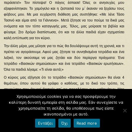
περάσετε!» Τον πίστεψα! Ο πάγος έσπασε! Όλες οι ανησυχίες μου
εξαφανίστηκαν. Το χαμόγελο και η ζεστασιά του μ` έκαναν να ξεχάσω τους
φόβους μου. Με μια ευχάριστη διάθεση μας συστήθηκε: «Με λένε Τάσο
Τασινό και είμαι από τα Γιάννενα». Μετά ζήτησε να του πούμε τα δικά μας
ονόματα και τον τόπο καταγωγής μας. Τέλος, μας μοίρασε τα βιβλία και
φύγαμε. Στο δρόμο διαπίστωσα, ότι και τα άλλα παιδιά είχαν σχηματίσει
καλή εντύπωση για τον κύριο.
Την άλλη μέρα, μας μίλησε για το πώς θα δουλέψουμε αυτή τη χρονιά, και τι
πρέπει να αγοράσουμε. Αφού μας ζήτησε τα συνηθισμένα τετράδια και ένα
λεξικό, τον ακούσαμε να μας ζητάει και δύο περίεργα πράγματα: Ένα
τετράδιο «Βασικών σημειώσεων» και ένα τετράδιο «Βασικών ερωτήσεων».
Όλα τα παιδιά λέγαμε: «Τι είναι αυτά;»
Ο κύριος μας εξήγησε ότι το τετράδιο «Βασικών σημειώσεων» θα είναι 4
θεμάτων, όπου αυτού θα γράφει ο καθένας, με το δικό του τρόπο, τις
σημειώσεις που θεωρεί βασικές απ` τις παραδόσεις των μαθημάτων. Μας
συνέστησε την προσοχή, να μην το μετατρέψουμε σε πρόχειρο. Για το
Χρησιμοποιούμε cookies για να σας προσφέρουμε την
τετράδιο «Βασικών ερωτήσεων» μας είπε ότι θα είναι 60 φύλλων, όπου
καλύτερη δυνατή εμπειρία στη σελίδα μας. Εάν συνεχίσετε να
αυτού πάλι θα γράφει ο καθένας, με το δικό του τρόπο, τις ερωτήσεις που
χρησιμοποιείτε τη σελίδα, θα υποθέσουμε πως είστε
θεωρεί βασικές απ` το κάθε μάθημα.
ικανοποιημένοι με αυτό.
Μας εξήγησε ακόμη, ότι κάθε διδακτική ώρα θα έχει τρία μέρη: Στο Α` μέρος
Εντάξει
Όχι
Read more
θα γίνεται μια σύντομη εξέταση του προηγούμενου μαθήματος με βασικές