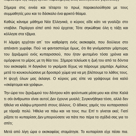
Σήμερα στις εννέα και τέταρτο το πρωί, παρακολούθησα με τους
συμμαθητές μου και το δάσκαλο ένα φρικτό θέαμα.
Καθώς κάναμε μάθημα Νέα Ελληνικά, ο κύριος είδε κάτι να γυαλίζει στο
νταβάνι. Περίεργο είπε! από πού έρχεται; Τότε σηκώθηκε όλη η τάξη και
κόλλησε στα τζάμια.
Η λάμψη ερχόταν απ` τον καθρέφτη ενός εκσκαφέα, που δούλευε στο
απέναντι χωράφι. Πού να φανταστούμε όμως, ότι θα γινόμασταν μάρτυρες
του ξεριζωμού ενός κυπαρισσιού, που ήταν φυτεμένο τόσα χρόνια και
ομόρφυνε το μέρος με τη θέα του. Σήμερα τελείωσε η ζωή του από τα δόντια
του εκσκαφέα. Η δαγκάνα το γκρέμισε δίχως να πάρουμε χαμπάρι. Αμέσως
μετά το κουκουλώσανε με δροσερό χώμα για να μη βλέπουμε το λάθος τους.
Η ψυχή όλων μας έκλαιγε. Ο κύριος μας είπε να γράψουμε ένα καλό
«σκέφτομαι και γράφω».
Την ώρα του ξεριζωμού του δέντρου κάτι φούντωσε μέσα μου και είπα: Καλά
τι σόι άνθρωποι είναι αυτοί; Δεν έχουνε μυαλό; Συγκινήθηκα τόσο, αλλά δεν
ήθελα να κλάψω μπροστά στους άλλους. Ο άδικος χαμός του κυπαρισσιού
με τάραξε πολύ. Ήθελα να πάω και να τους πω: Επ! τι γίνεται εκεί; Γιατί
ρίξατε το κυπαρίσσι; Δεν μπορούσατε να πάτε πιο πέρα τα σχέδιά σας για το
σπίτι;
Μετά από λίγη ώρα ο εκσκαφέας σταμάτησε. Το κυπαρίσσι είχε πέσει πια.