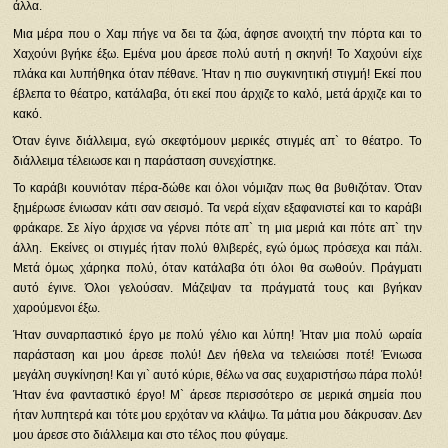
άλλα.
Μια μέρα που ο Χαμ πήγε να δει τα ζώα, άφησε ανοιχτή την πόρτα και το
Χαχούνι βγήκε έξω. Εμένα μου άρεσε πολύ αυτή η σκηνή! Το Χαχούνι είχε
πλάκα και λυπήθηκα όταν πέθανε. Ήταν η πιο συγκινητική στιγμή! Εκεί που
έβλεπα το θέατρο, κατάλαβα, ότι εκεί που άρχιζε το καλό, μετά άρχιζε και το
κακό.
Όταν έγινε διάλλειμα, εγώ σκεφτόμουν μερικές στιγμές απ` το θέατρο. Το
διάλλειμα τέλειωσε και η παράσταση συνεχίστηκε.
Το καράβι κουνιόταν πέρα-δώθε και όλοι νόμιζαν πως θα βυθιζόταν. Όταν
ξημέρωσε ένιωσαν κάτι σαν σεισμό. Τα νερά είχαν εξαφανιστεί και το καράβι
φράκαρε. Σε λίγο άρχισε να γέρνει πότε απ` τη μια μεριά και πότε απ` την
άλλη. Εκείνες οι στιγμές ήταν πολύ θλιβερές, εγώ όμως πρόσεχα και πάλι.
Μετά όμως χάρηκα πολύ, όταν κατάλαβα ότι όλοι θα σωθούν. Πράγματι
αυτό έγινε. Όλοι γελούσαν. Μάζεψαν τα πράγματά τους και βγήκαν
χαρούμενοι έξω.
Ήταν συναρπαστικό έργο με πολύ γέλιο και λύπη! Ήταν μια πολύ ωραία
παράσταση και μου άρεσε πολύ! Δεν ήθελα να τελειώσει ποτέ! Ένιωσα
μεγάλη συγκίνηση! Και γι` αυτό κύριε, θέλω να σας ευχαριστήσω πάρα πολύ!
Ήταν ένα φανταστικό έργο! Μ` άρεσε περισσότερο σε μερικά σημεία που
ήταν λυπητερά και τότε μου ερχόταν να κλάψω. Τα μάτια μου δάκρυσαν. Δεν
μου άρεσε στο διάλλειμα και στο τέλος που φύγαμε.