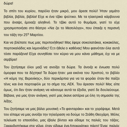
δώρα!
Το σπίτι του κυρίου, παρόλο ήταν μικρό, μου άρεσε πολύ! Ήταν γεμάτο
βιβλία, βιβλία, βιβλία! Είχε κι ένα τζάκι ψεύτικο. Με τα ηλεκτρικά κάρβουνα
που άναψε, έμοιαζε αληθινό. Το τζάκι αυτό το θυμάμαι, γιατί το είχε
χρησιμοποιήσει στο θέατρο «Να ζει το Μεσολόγγι», που έπαιξε η περσινή
η
του τάξη την 25
Μαρτίου.
Και να βλέπατε πως μας περιποιήθηκε! Μας έφερε σοκολατάκια, κοκακόλες,
πορτοκαλάδες και λεμονάδες! Ό,τι ήθελε ο καθένας! Μου φαινόταν όλα αυτά
τόσο παράξενα! Είχα συνηθίσει τον κύριο να μου κάνει μάθημα, όχι να με
σερβίρει!
Του ζητήσαμε όλοι μαζί να ανοίξει τα δώρα. Τα άνοιξε κι ένιωσα πολύ
όμορφα που τα δέχτηκε! Τα δώρα ήταν: μια εικόνα του Χριστού, το βιβλίο
«Η κόμη της Βερενίκης», δύο περικάρπια για να τα φοράει όταν θα παίζει
τένις και ένα πορτοφόλι με το σήμα της ΑΕΚ. Του άρεσαν πολύ! Μας είπε
όμως, ότι δεν ήταν ανάγκη να κάνουμε αυτά τα έξοδα, γιατί δε δουλεύουμε.
Βέβαια, για μας ήταν ανάγκη, γιατί μας έκανε αστέρια με όλη τη σημασία της
λέξης.
Του ζητήσαμε να μας βάλει μουσική «Το φανταράκι» και το χορέψαμε. Μετά
του είπαμε να μας ανοίξει την τηλεόραση να δούμε το Στάθη Θεοχάρη. Μόλις
τελείωσε το επεισόδιο, μας έβαλε βίντεο και είδαμε τις παλιές του τάξεις.
Ξεκαρδιστήκαμε στα γέλια, όταν είδαμε ένα Αποκριάτικο πάρτι! Ένας παλιός