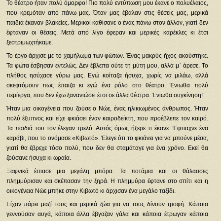
Το θέατρο ήταν πολύ όμορφο! Πιο πολύ εντύπωση μου έκανε ο πολυέλαιος,
που κρεμόταν από πάνω μας. Όταν μας έβαλαν στις θέσεις μας, μερικά
παιδιά έκαναν βλακείες. Μερικοί καθίσανε ο ένας πάνω στον άλλον, γιατί δεν
έφταναν οι θέσεις. Μετά από λίγο έφεραν και μερικές καρέκλες κι έτσι
ξεστριμωχτήκαμε.
Το έργο άρχισε με το χαμήλωμα των φώτων. Ένας μακρύς ήχος ακούστηκε.
Τα φώτα έσβησαν εντελώς. Δεν έβλεπα ούτε τη μύτη μου, αλλά μ` άρεσε. Το
πλήθος ησύχασε γύρω μας. Εγώ κοίταζα ήσυχα, χωρίς να μιλάω, αλλά
σκεφτόμουν πως έπαιζα κι εγώ ένα ρόλο στο θέατρο. Ένιωθα πολύ
περίεργα, που δεν έχω ξανανιώσει έτσι σε άλλα θέατρα. Ένιωθα συγκίνηση!
Ήταν μια οικογένεια που ζούσε ο Νώε, ένας ηλικιωμένος άνθρωπος. Ήταν
πολύ έξυπνος και είχε φκιάσει έναν καιροδείκτη, που προέβλεπε τον καιρό.
Τα παιδιά του τον έλεγαν τρελό. Αυτός όμως ήξερε τι έκανε. Έφτιαχνε ένα
καράβι, που το ονόμασε «Κιβωτό». Έλεγε ότι το φκιάνει για να μπούνε μέσα,
γιατί θα έβρεχε τόσο πολύ, που δεν θα σταμάταγε για ένα χρόνο. Εκεί θα
ζούσανε ήσυχα κι ωραία.
Ξαφνικά έπιασε μια μεγάλη μπόρα. Τα ποτάμια και οι θάλασσες
πλημμύρισαν και σκέπασαν την ξηρά. Η πλημμύρα έφτανε στο σπίτι και η
οικογένεια Νώε μπήκε στην Κιβωτό κι άρχισαν ένα μεγάλο ταξίδι.
Είχαν πάρει μαζί τους και μερικά ζώα για να τους δίνουν τροφή. Κάποια
γεννούσαν αυγά, κάποια άλλα έβγαζαν γάλα και κάποια έτρωγαν κάποια