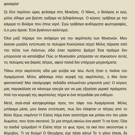
φασαρία!
Σε δύο περίπου ώρες φτάσαμε στις Μυκήνες. Ο Νίκος, ο Βιλάρας κι εγώ,
μόλις είδαμε μια βρύση τρέξαμε να ξεδιψάσουμε. Ο κύριος τράβαγε με την
κάμερα το Βιλάρα που έπινε νερό. Εγώ τράβαγα αυθόρμητα φωτογραφίες,
ό,τι μου άρεσε. Έτσι βγαίνουν καλύτερα.
Όλοι μαζί πήραμε τον ανήφορο για την ακρόπολη των Μυκηνών. Μου
έκαναν μεγάλη εντύπωση τα πελώρια Κυκλώπεια τείχη! Μόλις πέρασα από
την πύλη των Λεόντων, είδα έναν τεράστιο βράχο! Ένα πράγμα δεν
μπορούσα να καταλάβω! Πώς οι Μυκηναίοι μπόρεσαν να σηκώσουν αυτές
τις πελώριες και βαριές πέτρες, αφού παλιά δεν υπήρχαν μηχανήματα;
Πάνω στην ακρόπολη είδα μια γούβα και λέω: Αυτή ήταν η πισίνα του
Αγαμέμνονα. Μόλις φθάσαμε στην κορφή της ακρόπολης, η θέα ήταν
φανταστική! Μια πανέμορφη πεδιάδα απλωνόταν μπροστά μας! Ο κύριος
μας παρακάλεσε να κάνουμε ησυχία για να μας εξηγήσει μερικά πράγματα.
Από την κορυφή της ακρόπολης πήρα κι ένα πετραδάκι για ενθύμιο.
Μετά, σιγά-σιγά κατηφορίσαμε προς τον τάφο του Αγαμέμνονα. Μόλις
μπήκαμε μέσα, μου έκανε εντύπωση, πως δεν έπεφταν οι πέτρες από το
θόλο δίχως τσιμέντο! Η Ελένη πήρε έναν αναπτήρα και μπήκε στο πιο μέσα
δωμάτιο, που ήταν σκοτεινό. Σε μια στιγμή ακούω ένα γκαπ! Τι να ήταν; Όλα
τα παιδιά τρόμαξαν! Η Ελένη πήγε το φως προς τα εκεί που ακούστηκε ο
θόρυβος. Τι να δούμε! Ο Θεοχάρης είχε πέσει κάτω! Το τι γέλιο έπεσε, δε