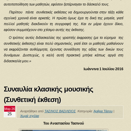
αυτοπεποίθηση των μαθητών, εφόσον ξεπέρναγαν το δάσκαλό τους.
Περίπου πέντε συνθετικές εκθέσεις να δημιουργούνται στην τάξη κάθε
σχολική χρονιά είναι αρκετές. Η πρώτη όμως έχει τη δική της μαγεία, γιατί
πολλοί μαθητές διεκδικούν τη συγγραφή της. Και εν μέρει έχουν δίκιο,
εφόσον συμμετέχουν στο χτίσιμο αυτής της έκθεσης.
Ο τρόπος αυτός διδασκαλίας της γραπτής έκφρασης (με το εύρημα της
συνθετικής έκθεσης) είναι πολύ σημαντικός, γιατί έτσι οι μαθητές μαθαίνουν
να εκφράζονται αυθόρμητα, έχοντας συνείδηση της αξίας των δικών τους
δυνάμεων. Δυστυχώς, η καλή αυτή πρακτική μπήκε κάπως αργά στη
διδασκαλία μου.»
Ιωάννινα 1 Ιουλίου 2016
Συναυλία κλασικής μουσικής
(Συνθετική έκθεση)
Μαρ 26
Αναρτήθηκε από
ΤΑΣΙΝΟΣ ΒΑΣΙΛΕΙΟΣ
. Κατηγορία:
Άρθρα Τάσου
|
25
Χωρίς σχόλια
Του Αναστασίου Τασινού