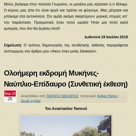
Μόλις βγήκαμε στην πλατεία Γεωργίου, οι μεγάλοι μας κέρασαν ό,τι θέλαμε.
Ο κύριος μας είπε ότι είναι αργά και πρέπει να φύγουμε. Μας μέτρησε και
μπήκαμε στα αυτοκίνητα. Στο αμάξι ακόμη σκεφτόμουν μερικές στιγμές απ`
την παράσταση. Πραγματικά, ήταν πολύ ωραία! Ήταν μια πολύ καλή
εμπειρία, που δεν θα ξεχάσω ποτέ!
Ιωάννινα 18 Ιουλίου 2016
Σημείωση:
Ο τρόπος δημιουργίας της συνθετικής έκθεσης περιγράφεται
λεπτομερώς στο άρθρο μου «Άκου όταν μιλάς δάσκαλε!».
Ολοήμερη εκδρομή Μυκήνες-
Ναύπλιο-Επίδαυρο (Συνθετική έκθεση)
Μαρ 26
Αναρτήθηκε από
ΤΑΣΙΝΟΣ ΒΑΣΙΛΕΙΟΣ
. Κατηγορία:
Άρθρα Τάσου
|
25
Χωρίς σχόλια
Του Αναστασίου Τασινού