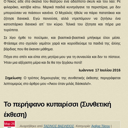
Ο Νίκος είδε στα σκαλιά του θεάτρου ένα αδέσποτο σκυλί και του λέει: Ρε
φιλαράκο, κατέβα κάτω. Μερικά παιδιά κυνηγάγανε τα περιστέρια, μα δεν
μπορούσαν να πιάσουν κανένα. Ο Μιχαλιός ήθελε να πάρει πατατάκια και
ζήτησε δανεικά. Εγώ πεινούσα, αλλά ντρεπόμουν να ζητήσω ένα
κατοστάρικο δανεικό απ` τον κύριο. Τελικά του ζήτησα και πήρα μια
τυρόπιτα.
Σε λίγο ήρθε το πούλμαν, και βιαστικά-βιαστικά μπήκαμε όλοι μέσα.
Φτάσαμε στο σχολείο γεμάτοι χαρά και κοροϊδεύαμε τα παιδιά της άλλης
βάρδιας που θα έκαναν μάθημα.
Πήγα στο σπίτι και είπα στη μητέρα μου για τη συναυλία και δεν το πίστευε.
Ήταν μια αξέχαστη μέρα και δε θα την ξεχάσω ποτέ!
Ιωάννινα 17 Ιουλίου 2016
Σημείωση:
Ο τρόπος δημιουργίας της συνθετικής έκθεσης περιγράφεται
λεπτομερώς στο άρθρο μου «Άκου όταν μιλάς δάσκαλε!».
Το περήφανο κυπαρίσσι (Συνθετική
έκθεση)
Μαρ 26
Αναρτήθηκε από
ΤΑΣΙΝΟΣ ΒΑΣΙΛΕΙΟΣ
. Κατηγορία:
Άρθρα Τάσου
|