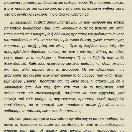
γράφονται προτάσεις με ζωντάνια και αυθορμητισμό. Έχω κρατήσει αρκετές
τέτοιες προτάσεις στο αρχείο μου, από τις οποίες αργότερα γεννήθηκε και η
ιδέα της συνθετικής έκθεσης, την οποία και υλοποίησα.
Συγκεκριμένα, ανέθετα στους μαθητές μου να μου γράψουν μία έκθεση
για κάποιο ενδιαφέρον θέμα. Όταν διόρθωνα αυτές τις εκθέσεις στο σπίτι,
έπαιρνα από κάθε μαθητή μία ή δύο καλές προτάσεις και φρόντιζα το σύνολο
των προτάσεων αυτών να συνθέτουν μία ενιαία έκθεση, χωρίς επαναλήψεις
νοημάτων, με αρχή, μέση και τέλος. Πριν τη διαβάσω στην τάξη είχε
προηγηθεί ένας δημόσιος έπαινος ότι είναι η καλύτερη έκθεση απ` όλες,
χωρίς όμως να αποκαλύψω το δημιουργό. Όταν τη διάβαζα ήταν πολύ
διασκεδαστικό. Κάθε τόσο πετάγονταν και ένας μαθητής και έλεγε ότι ήταν
δική του, αλλά αμέσως μετά το αναιρούσε. Με την ολοκλήρωση της
ανάγνωσης της έκθεσης όλοι αναζητούσαν το δημιουργό, που κατά «τύχη»
είχε γράψει μερικές προτάσεις σαν τις δικές τους. Η αποκάλυψη ότι ο
δημιουργός ήταν όλη τάξη, ήταν κάτι που δεν το περιμένανε. Μετά
ακολουθούσε μια εποικοδομητική συζήτηση και τους εξηγούσα, γιατί
επέλεξα από κάθε μαθητή τις συγκεκριμένες προτάσεις. Χωρίς αμφιβολία
καταλάβαιναν, ότι η ομορφιά των προτάσεων αυτών βρισκόταν στην
αυθόρμητη αποτύπωση των συναισθημάτων τους.
Μερικές φορές έγραφα κι εγώ έκθεση την ίδια στιγμή με τους μαθητές και
πάντα τη θεωρούσα κατώτερη της συνθετικής κι αυτό το παραδεχόμουν
δημόσια στην τάξη. Η τακτική αυτή τόνωνε ακόμη περισσότερο την