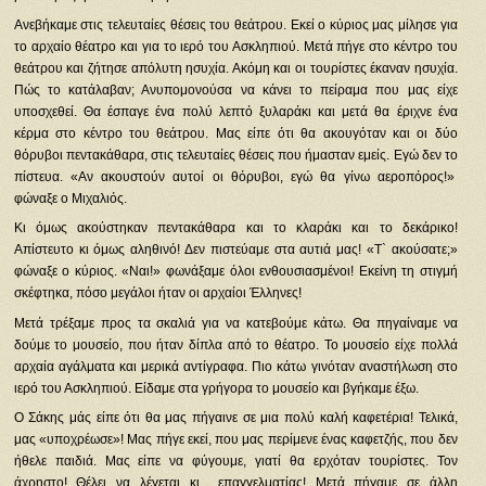
Ανεβήκαμε στις τελευταίες θέσεις του θεάτρου. Εκεί ο κύριος μας μίλησε για
το αρχαίο θέατρο και για το ιερό του Ασκληπιού. Μετά πήγε στο κέντρο του
θεάτρου και ζήτησε απόλυτη ησυχία. Ακόμη και οι τουρίστες έκαναν ησυχία.
Πώς το κατάλαβαν; Ανυπομονούσα να κάνει το πείραμα που μας είχε
υποσχεθεί. Θα έσπαγε ένα πολύ λεπτό ξυλαράκι και μετά θα έριχνε ένα
κέρμα στο κέντρο του θεάτρου. Μας είπε ότι θα ακουγόταν και οι δύο
θόρυβοι πεντακάθαρα, στις τελευταίες θέσεις που ήμασταν εμείς. Εγώ δεν το
πίστευα. «Αν ακουστούν αυτοί οι θόρυβοι, εγώ θα γίνω αεροπόρος!»
φώναξε ο Μιχαλιός.
Κι όμως ακούστηκαν πεντακάθαρα και το κλαράκι και το δεκάρικο!
Απίστευτο κι όμως αληθινό! Δεν πιστεύαμε στα αυτιά μας! «Τ` ακούσατε;»
φώναξε ο κύριος. «Ναι!» φωνάξαμε όλοι ενθουσιασμένοι! Εκείνη τη στιγμή
σκέφτηκα, πόσο μεγάλοι ήταν οι αρχαίοι Έλληνες!
Μετά τρέξαμε προς τα σκαλιά για να κατεβούμε κάτω. Θα πηγαίναμε να
δούμε το μουσείο, που ήταν δίπλα από το θέατρο. Το μουσείο είχε πολλά
αρχαία αγάλματα και μερικά αντίγραφα. Πιο κάτω γινόταν αναστήλωση στο
ιερό του Ασκληπιού. Είδαμε στα γρήγορα το μουσείο και βγήκαμε έξω.
Ο Σάκης μάς είπε ότι θα μας πήγαινε σε μια πολύ καλή καφετέρια! Τελικά,
μας «υποχρέωσε»! Μας πήγε εκεί, που μας περίμενε ένας καφετζής, που δεν
ήθελε παιδιά. Μας είπε να φύγουμε, γιατί θα ερχόταν τουρίστες. Τον
άχρηστο! Θέλει να λέγεται κι επαγγελματίας! Μετά πήγαμε σε άλλη