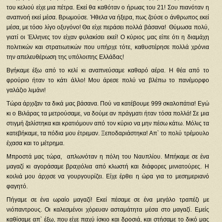
του κελιού είχε μια πέτρα. Εκεί θα καθόταν ο ήρωας του 21! Σου πιανόταν η
αναπνοή εκεί μέσα. Βρωμούσε. Ήθελα να ήξερα, πως ζούσε ο άνθρωπος εκεί
μέσα, με τόσο λίγο οξυγόνο! Θα είχε περάσει πολλά βάσανα! Θύμωσα πολύ,
γιατί οι Έλληνες τον είχαν φυλακίσει εκεί! Ο κύριος μας είπε ότι η διαμάχη
πολιτικών και στρατιωτικών που υπήρχε τότε, καθυστέρησε πολλά χρόνια
την απελευθέρωση της υπόλοιπης Ελλάδας!
Βγήκαμε έξω από το κελί κι αναπνεύσαμε καθαρό αέρα. Η θέα από το
φρούριο ήταν το κάτι άλλο! Μου άρεσε πολύ να βλέπω το πανέμορφο
γαλάζιο λιμάνι!
Τώρα άρχιζαν τα δικά μας βάσανα. Πού να κατέβουμε 999 σκαλοπάτια! Εγώ
κι ο Βιλάρας τα μετρούσαμε, να δούμε αν πράγματι ήταν τόσα πολλά! Σε μια
στιγμή ζαλίστηκα και κρατιόμουν από τον κύριο να μην πέσω κάτω. Μόλις τα
κατεβήκαμε, τα πόδια μου έτρεμαν. Ξεποδαριάστηκα! Απ` το πολύ τρέμουλο
έχασα και το μέτρημα.
Μπροστά μας τώρα, απλωνόταν η πόλη του Ναυπλίου. Μπήκαμε σε ένα
μαγαζί κι αγοράσαμε βραχιόλια από κλωστή και διάφορες μινιατούρες. Η
κοιλιά μου άρχισε να γουργουρίζει. Είχε έρθει η ώρα για το μεσημεριανό
φαγητό.
Πήγαμε σε ένα ωραίο μαγαζί! Εκεί πέσαμε σε ένα μεγάλο τραπέζι με
νιόπαντρους. Οι καλεσμένοι χόρευαν ασταμάτητα μέσα στο μαγαζί. Εμείς
καθίσαμε απ` έξω, που είχε παχύ ίσκιο και δροσιά, και στήσαμε το δικό μας