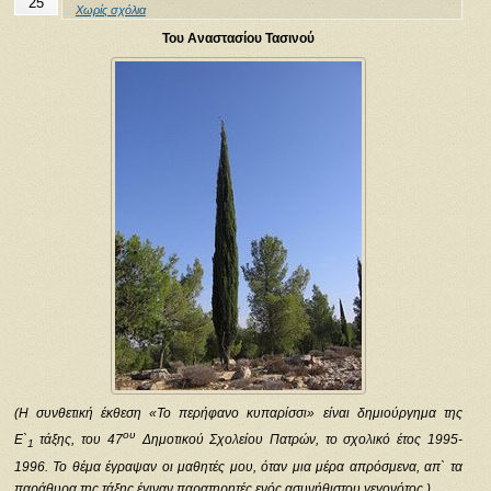
25
Χωρίς σχόλια
Του Αναστασίου Τασινού
(Η συνθετική έκθεση «Το περήφανο κυπαρίσσι» είναι δημιούργημα της
ου
Ε`
τάξης, του 47
Δημοτικού Σχολείου Πατρών, το σχολικό έτος 1995-
1
1996. Το θέμα έγραψαν οι μαθητές μου, όταν μια μέρα απρόσμενα, απ` τα
παράθυρα της τάξης έγιναν παρατηρητές ενός ασυνήθιστου γεγονότος.)