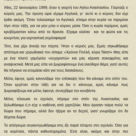
Χθες, 22 Ιανουαρίου 1999, ήταν η γιορτή του Αγίου Αναστασίου. Γιόρταζε ο
κύριός μας. Την πρώτη ώρα είχαμε Αγγλικά, γι` αυτό κι ο κύριος δεν είχε
έρθει ακόμη. ‘Όταν τελειώσαμε τα Αγγλικά, είπαμε στην κυρία να περιμένει
λίγο στην τάξη, για να μην μπει ο κύριος μέσα. Όσο η κυρία περίμενε, εμείς
κρυβόμασταν κάτω από τα θρανία. Είχαμε κλείσει και τα φώτα και τις
κουρτίνες για εορταστική ατμόσφαιρα!
Τότε, ένα χέρι άνοιξε την πόρτα. Ήταν ο κύριός μας. Εμείς σηκωθήκαμε
απότομα και χορωδιακά του είπαμε: «Χρόνια Πολλά, κύριε Τάσο!» Μας είπε
με ένα πλατύ χαμόγελο «ευχαριστώ» και μας κέρασε σοκοφρέτες και
αναψυκτικά. Μετά μας είπε να ζωγραφίσουμε ένα ελεύθερο θέμα, γιατί αυτός
θα πήγαινε να ετοιμάσει κάτι για τους δασκάλους.
Μόλις έφυγε, εμείς κανονίζαμε την επίσκεψη που θα κάναμε στο σπίτι του.
Όταν ερχόταν στην τάξη για να δει τι κάνουμε, εμείς κάναμε πως
ζωγραφίζουμε και μόλις έφευγε, συνεχίζαμε την κουβέντα.
Μόλις τέλειωσε το σχολείο, πήγαμε στο σπίτι της Αναστασίας και
ξηλωθήκαμε ό,τι είχε ο καθένας από χαρτζιλίκι. Μου άρεσαν πάρα πολύ τα
δώρα που πήραμε, αλλά δεν ήξερα αν τα δεχτεί, γιατί γνωρίζαμε ότι δε
δέχεται δώρα.
Το απόγευμα συγκεντρωθήκαμε στις έξι παρά τέταρτο στο σχολείο. Όσο για
τα κορίτσια, πάντα καθυστερημένα. Έτσι είναι, ακόμη και στην πιο