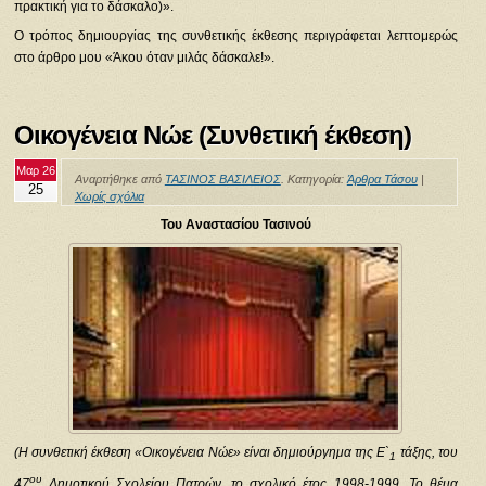
πρακτική για το δάσκαλο)».
Ο τρόπος δημιουργίας της συνθετικής έκθεσης περιγράφεται λεπτομερώς
στο άρθρο μου «Άκου όταν μιλάς δάσκαλε!».
Οικογένεια Νώε (Συνθετική έκθεση)
Μαρ 26
Αναρτήθηκε από
ΤΑΣΙΝΟΣ ΒΑΣΙΛΕΙΟΣ
. Κατηγορία:
Άρθρα Τάσου
|
25
Χωρίς σχόλια
Του Αναστασίου Τασινού
(Η συνθετική έκθεση «Οικογένεια Νώε» είναι δημιούργημα της Ε`
τάξης, του
1
ου
47
Δημοτικού Σχολείου Πατρών, το σχολικό έτος 1998-1999. Το θέμα