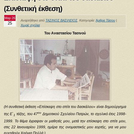
(Συνθετική έκθεση)
Μαρ 26
Αναρτήθηκε από
ΤΑΣΙΝΟΣ ΒΑΣΙΛΕΙΟΣ
. Κατηγορία:
Άρθρα Τάσου
|
25
Χωρίς σχόλια
Του Αναστασίου Τασινού
(Η συνθετική έκθεση «Επίσκεψη στο σπίτι του δασκάλου» είναι δημιούργημα
ου
της Ε`
τάξης, του 47
Δημοτικού Σχολείου Πατρών, το σχολικό έτος 1998-
1
1999. Το θέμα έγραψαν οι μαθητές μου, μετά την επίσκεψη στο σπίτι μου,
στις 22 Ιανουαρίου 1999, ημέρα της ονομαστικής μου εορτής, για να μου
ευχηθούν Χρόνια Πολλά.)