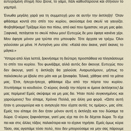
ευτυχισμένη στιγμή που ζούνε, το γάμο, πάλι καθυστερούνε και στήνουν το
γαμπρό.
Ένιωθα μεγάλη χαρά για τη συμμετοχή μου σε αυτήν την έκπληξη! Όταν
φθάσαμε κοντά στο σπίτι του κυρίου, ακούσαμε ένα σκυλί να γαυγίζει.
Φοβηθήκαμε! Τρέξαμε λίγο πιο πίσω, από εκεί που ήμασταν, να μη μας φάει.
Ξαφνικά, πετάγεται το σκυλί πάνω μου! Ευτυχώς δε μου έφαγε κανένα χέρι.
Μου άφησε μόνον μια τρύπα στο μπουφάν. Τότε άρχισα να τρέχω. Όλοι
γελούσαν με μένα. Η Αντιγόνη μου είπε: «Καλά σου έκανε, γιατί έκανες το
μάγκα.»
Ύστερα από λίγα λεπτά, ξεκινήσαμε τη δεύτερη προσπάθεια να πλησιάσουμε
το σπίτι του κυρίου. Του φωνάζαμε, αλλά αυτός δεν άκουγε. Ευτυχώς που
δεν άκουγε, γιατί η έκπληξη θα χαλούσε. Αναρωτιόμουν, μήπως το
παλιόσκυλο με έβαλε στο μάτι και με ξαναφάει. Τελικά, χάθηκε από τα μάτια
μας. Έτσι, ήσυχα-ήσυχα, φθάσαμε έξω από την πόρτα του κυρίου.
Χτυπήσαμε το κουδούνι. Ο κύριος άνοιξε την πόρτα κι έμεινε έκπληκτος! Δε
μας περίμενε! Εμείς σκύψαμε να μη μας δει. Ήταν πολύ συγκινημένος και
χαρούμενος! Του είπαμε, Χρόνια Πολλά, για άλλη μια φορά. «Ώστε αυτή
ήταν η μουρμούρα και η ανησυχία που είχατε αυτές τις ημέρες», μας είπε.
Εμείς του είπαμε ότι δεν ήταν μόνον αυτή η έκπληξη και του δώσαμε τα
δώρα. Ο κύριος ξαφνιάστηκε, γιατί μας είχε πει ότι δε δέχεται δώρα. Το είχε
πει και στις άλλες τάξεις παλαιότερα και το είχανε τηρήσει. Εμείς όμως κύριε
Τάσο, σας αγαπάμε τόσο πολύ, που δεν μπορούσαμε να μην σας πάρουμε