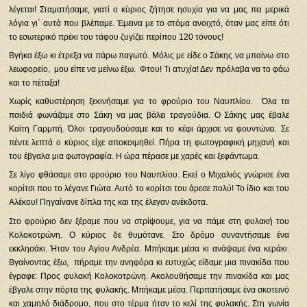
λέγεται! Σταματήσαμε, γιατί ο κύριος ζήτησε ησυχία για να μας πει μερικά
λόγια γι` αυτά που βλέπαμε. Έμεινα με το στόμα ανοιχτό, όταν μας είπε ότι
το εσωτερικό πρέκι του τάφου ζυγίζει περίπου 120 τόνους!
Βγήκα έξω κι έτρεξα να πάρω παγωτό. Μόλις με είδε ο Σάκης να μπαίνω στο
λεωφορείο, μου είπε να μείνω έξω. Φτου! Τι ατυχία! Δεν πρόλαβα να το φάω
και το πέταξα!
Χωρίς καθυστέρηση ξεκινήσαμε για το φρούριο του Ναυπλίου. Όλα τα
παιδιά φωνάζαμε στο Σάκη να μας βάλει τραγούδια. Ο Σάκης μας έβαλε
Καίτη Γαρμπή. Όλοι τραγουδούσαμε και το κέφι άρχισε να φουντώνει. Σε
πέντε λεπτά ο κύριος είχε αποκοιμηθεί. Πήρα τη φωτογραφική μηχανή και
του έβγαλα μια φωτογραφία. Η ώρα πέρασε με χαρές και ξεφάντωμα.
Σε λίγο φθάσαμε στο φρούριο του Ναυπλίου. Εκεί ο Μιχαλιός γνώρισε ένα
κορίτσι που το λέγανε Γιώτα. Αυτό το κορίτσι του άρεσε πολύ! Το ίδιο και του
Αλέκου! Πηγαίνανε δίπλα της και της έλεγαν ανέκδοτα.
Στο φρούριο δεν ξέραμε που να στρίψουμε, για να πάμε στη φυλακή του
Κολοκοτρώνη. Ο κύριος δε θυμότανε. Στο δρόμο συναντήσαμε ένα
εκκλησάκι. Ήταν του Αγίου Ανδρέα. Μπήκαμε μέσα κι ανάψαμε ένα κεράκι.
Βγαίνοντας έξω, πήραμε την ανηφόρα κι ευτυχώς είδαμε μια πινακίδα που
έγραφε: Προς φυλακή Κολοκοτρώνη. Ακολουθήσαμε την πινακίδα και μας
έβγαλε στην πόρτα της φυλακής. Μπήκαμε μέσα. Περπατήσαμε ένα σκοτεινό
και χαμηλό διάδρομο, που στο τέρμα ήταν το κελί της φυλακής. Στη γωνία