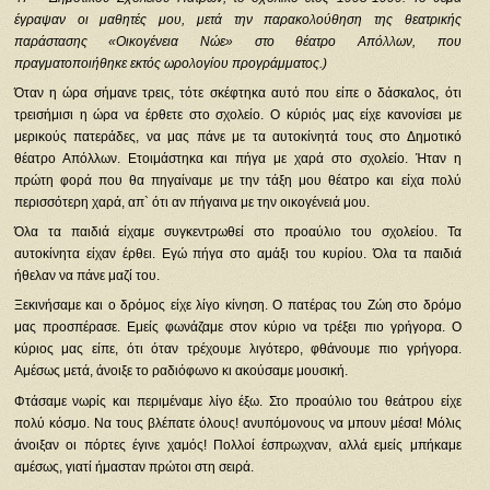
έγραψαν οι μαθητές μου, μετά την παρακολούθηση της θεατρικής
παράστασης «Οικογένεια Νώε» στο θέατρο Απόλλων, που
πραγματοποιήθηκε εκτός ωρολογίου προγράμματος.)
Όταν η ώρα σήμανε τρεις, τότε σκέφτηκα αυτό που είπε ο δάσκαλος, ότι
τρεισήμισι η ώρα να έρθετε στο σχολείο. Ο κύριός μας είχε κανονίσει με
μερικούς πατεράδες, να μας πάνε με τα αυτοκίνητά τους στο Δημοτικό
θέατρο Απόλλων. Ετοιμάστηκα και πήγα με χαρά στο σχολείο. Ήταν η
πρώτη φορά που θα πηγαίναμε με την τάξη μου θέατρο και είχα πολύ
περισσότερη χαρά, απ` ότι αν πήγαινα με την οικογένειά μου.
Όλα τα παιδιά είχαμε συγκεντρωθεί στο προαύλιο του σχολείου. Τα
αυτοκίνητα είχαν έρθει. Εγώ πήγα στο αμάξι του κυρίου. Όλα τα παιδιά
ήθελαν να πάνε μαζί του.
Ξεκινήσαμε και ο δρόμος είχε λίγο κίνηση. Ο πατέρας του Ζώη στο δρόμο
μας προσπέρασε. Εμείς φωνάζαμε στον κύριο να τρέξει πιο γρήγορα. Ο
κύριος μας είπε, ότι όταν τρέχουμε λιγότερο, φθάνουμε πιο γρήγορα.
Αμέσως μετά, άνοιξε το ραδιόφωνο κι ακούσαμε μουσική.
Φτάσαμε νωρίς και περιμέναμε λίγο έξω. Στο προαύλιο του θεάτρου είχε
πολύ κόσμο. Να τους βλέπατε όλους! ανυπόμονους να μπουν μέσα! Μόλις
άνοιξαν οι πόρτες έγινε χαμός! Πολλοί έσπρωχναν, αλλά εμείς μπήκαμε
αμέσως, γιατί ήμασταν πρώτοι στη σειρά.