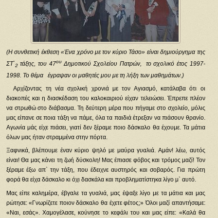
(Η συνθετική έκθεση «Ένα χρόνο με τον κύριο Τάσο» είναι δημιούργημα της
ου
ΣΤ`
τάξης, του 47
Δημοτικού Σχολείου Πατρών, το σχολικό έτος 1997-
2
1998. Το θέμα έγραψαν οι μαθητές μου με τη λήξη των μαθημάτων.)
Αρχίζοντας τη νέα σχολική χρονιά με τον Αγιασμό, κατάλαβα ότι οι
διακοπές και η διασκέδαση του καλοκαιριού είχαν τελειώσει. Έπρεπε πλέον
να στρωθώ στο διάβασμα. Τη δεύτερη μέρα που πήγαμε στο σχολείο, μόλις
μας είπανε σε ποια τάξη να πάμε, όλα τα παιδιά έτρεξαν να πιάσουν θρανίο.
Αγωνία μάς είχε πιάσει, γιατί δεν ξέραμε ποιο δάσκαλο θα έχουμε. Τα μάτια
όλων μας ήταν στραμμένα στην πόρτα.
Ξαφνικά, βλέπουμε έναν κύριο ψηλό με μαύρα γυαλιά. Αμάν! λέω, αυτός
είναι! Θα μας κάνει τη ζωή δύσκολη! Μας έπιασε φόβος και τρόμος μαζί! Τον
ξέραμε έξω απ` την τάξη, που έδειχνε αυστηρός και σοβαρός. Για πρώτη
φορά θα είχα δάσκαλο κι όχι δασκάλα και προβληματίστηκα λίγο μ` αυτό.
Μας είπε καλημέρα, έβγαλε τα γυαλιά, μας έψαξε λίγο με τα μάτια και μας
ρώτησε: «Γνωρίζετε ποιον δάσκαλο θα έχετε φέτος;» Όλοι μαζί απαντήσαμε:
«Ναι, εσάς». Χαμογέλασε, κούνησε το κεφάλι του και μας είπε: «Καλά θα