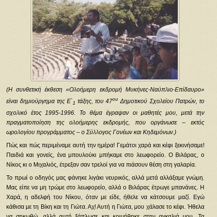
(Η συνθετική έκθεση «Ολοήμερη εκδρομή Μυκήνες-Ναύπλιο-Επίδαυρο»
ου
είναι δημιούργημα της Ε`
τάξης, του 47
Δημοτικού Σχολείου Πατρών, το
1
σχολικό έτος 1995-1996. Το θέμα έγραψαν οι μαθητές μου, μετά την
πραγματοποίηση της ολοήμερης εκδρομής, που οργάνωσε – εκτός
ωρολογίου προγράμματος – ο Σύλλογος Γονέων και Κηδεμόνων.)
Πώς και πώς περιμέναμε αυτή την ημέρα! Γεμάτοι χαρά και κέφι ξεκινήσαμε!
Παιδιά και γονείς, ένα μπουλούκι μπήκαμε στο λεωφορείο. Ο Βιλάρας, ο
Νίκος κι ο Μιχαλιός, έτρεξαν σαν τρελοί για να πιάσουν θέση στη γαλαρία.
Το πρωί ο οδηγός μας φάνηκε λιγάκι νευρικός, αλλά μετά αλλάξαμε γνώμη.
Μας είπε να μη τρώμε στο λεωφορείο, αλλά ο Βιλάρας έτρωγε μπανάνες. Η
Χαρά, η αδελφή του Νίκου, όταν με είδε, ήθελε να κάτσουμε μαζί. Εγώ
κάθισα με τη Βίκη και τη Γιώτα. Αχ! Αυτή η Γιώτα, μου χάλασε το κέφι. Ήθελα
να σηκωθώ, αλλά αυτή ξάπλωσε και κοιμήθηκε στην αγκαλιά μου. Τα