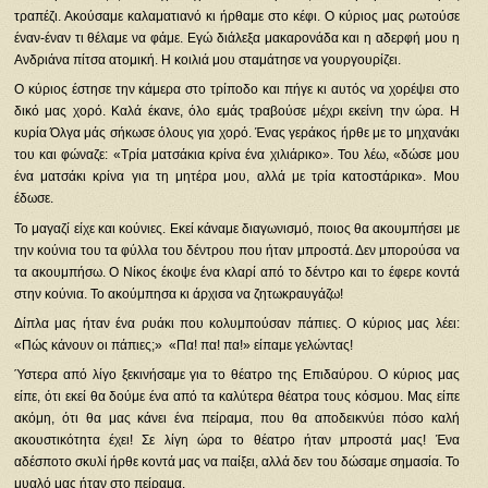
τραπέζι. Ακούσαμε καλαματιανό κι ήρθαμε στο κέφι. Ο κύριος μας ρωτούσε
έναν-έναν τι θέλαμε να φάμε. Εγώ διάλεξα μακαρονάδα και η αδερφή μου η
Ανδριάνα πίτσα ατομική. Η κοιλιά μου σταμάτησε να γουργουρίζει.
Ο κύριος έστησε την κάμερα στο τρίποδο και πήγε κι αυτός να χορέψει στο
δικό μας χορό. Καλά έκανε, όλο εμάς τραβούσε μέχρι εκείνη την ώρα. Η
κυρία Όλγα μάς σήκωσε όλους για χορό. Ένας γεράκος ήρθε με το μηχανάκι
του και φώναζε: «Τρία ματσάκια κρίνα ένα χιλιάρικο». Του λέω, «δώσε μου
ένα ματσάκι κρίνα για τη μητέρα μου, αλλά με τρία κατοστάρικα». Μου
έδωσε.
Το μαγαζί είχε και κούνιες. Εκεί κάναμε διαγωνισμό, ποιος θα ακουμπήσει με
την κούνια του τα φύλλα του δέντρου που ήταν μπροστά. Δεν μπορούσα να
τα ακουμπήσω. Ο Νίκος έκοψε ένα κλαρί από το δέντρο και το έφερε κοντά
στην κούνια. Το ακούμπησα κι άρχισα να ζητωκραυγάζω!
Δίπλα μας ήταν ένα ρυάκι που κολυμπούσαν πάπιες. Ο κύριος μας λέει:
«Πώς κάνουν οι πάπιες;» «Πα! πα! πα!» είπαμε γελώντας!
Ύστερα από λίγο ξεκινήσαμε για το θέατρο της Επιδαύρου. Ο κύριος μας
είπε, ότι εκεί θα δούμε ένα από τα καλύτερα θέατρα τους κόσμου. Μας είπε
ακόμη, ότι θα μας κάνει ένα πείραμα, που θα αποδεικνύει πόσο καλή
ακουστικότητα έχει! Σε λίγη ώρα το θέατρο ήταν μπροστά μας! Ένα
αδέσποτο σκυλί ήρθε κοντά μας να παίξει, αλλά δεν του δώσαμε σημασία. Το
μυαλό μας ήταν στο πείραμα.