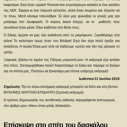
καφετέρια. Εκεί ήταν ωραία! Ψώνισα ένα κιτρινόμαυρο κασκόλ κι ένα καπέλο
της ΑΕΚ. Έφαγα κι ένα παγωτό κύπελλο, αλλά ήταν λιωμένο και έπρεπε να
το πίνω. Μετά κάναμε τσουλήθρα. Σε λίγο μας φώναξαν οι γονείς μας και
μπήκαμε στο λεωφορείο. Ο κύριος έκανε έλεγχο, αν οι μαθητές που
συνόδευε ήταν μέσα. Όλοι καθόταν στη θέση τους.
Ο Σάκης άρχισε να μας λέει ανέκδοτα από το μικρόφωνο. Ξεραθήκαμε στα
γέλια! Το καλύτερο όμως ήταν του Βιλάρα! Εγώ δεν είχα πολύ όρεξη για
ανέκδοτα. Η κυρία Όλγα μού είπε να παίξουμε «μπιζ» και δεν της χάλασα το
χατίρι.
Ξαφνικά, βλέπω το λιμάνι της Πάτρας μπροστά μου. Η εκδρομή είχε φτάσει
στο τέλος. Στεναχωρήθηκα πολύ! Χαιρετήσαμε το Σάκη και πήραμε το δρόμο
για τα σπίτια μας. Πιστεύω να ξαναπάμε μια τέτοια υπέροχη εκδρομή!
Ιωάννινα 31 Ιουλίου 2016
Σημείωση:
Την εν λόγω ολοήμερη εκδρομή μπορείτε να δείτε και στο βίντεο:
ΜΥΚΗΝΕΣ-ΝΑΥΠΛΙΟ-ΕΠΙΔΑΥΡΟ (Σχολική εκδρομή)
Ο τρόπος δημιουργίας της συνθετικής έκθεσης περιγράφεται λεπτομερώς
στο άρθρο μου «Άκου όταν μιλάς δάσκαλε!».
Επίσκεψη στο σπίτι του δασκάλου