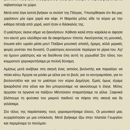
σεβαστούμε το χώρο.
Μετά από λίγα λεπτά βγήκαν οι σολίστ της Πάτρας. Υποσχέθηκαν ότι θα μας
χαρίσουν μία ώρα χαρά και κέφι. Η Μαριλία μόλις είδε το κύριο με την
κιθάρα πέταξε από χαρά, γιατί ήταν ο δάσκαλός της.
Ο μαέστρος έκανε σήμα να ξεκινήσουν. Κάθισα καλά στην καρέκλα κι άφησα
τον εαυτό μου ελεύθερο και δε σκεφτόμουν τίποτα. Ακούγοντας τη μουσική,
ένιωσα κάτι ωραίο μέσα μου! Παίζανε μουσική απαλή, ήρεμη, αλλά μερικές
φορές γινόταν πιο δυνατή. Ο μαέστρος κουνούσε περίεργα τα χέρια του. Αχ!
να ήμουν μαέστρος και να διεύθυνα όλη αυτή τη χορωδία! Στο τέλος του
κομματιού χειροκροτήσαμε με πολλή δύναμη.
Αμέσως μετά ανέβηκε στη σκηνή ένας αστείος βιολιστής και παραλίγο να
πέσει κάτω. Άρχισε να μιλάει με γέλια για το βιολί, για το κοντραμπάσο, για το
βιολοντσέλο και για το μαέστρο τον κύριο Δημήτρη. Εμείς όμως είχαμε
ξεκαρδιστεί στα γέλια και δεν μπορούσαμε να ακούσουμε τι έλεγε. Μόλις
άρχισαν τα όργανα να παίζουν Μέντελσον σταματήσαμε τα γέλια. Ξαφνικά
βλέπουμε τη φούσκα του μικρού παιδιού να πέφτει στη σκηνή και δε
γελάσαμε.
Στο τέλος της παράστασης τους χειροκροτήσαμε όλους. Οι μουσικοί μας
ευχαρίστησαν με μια υπόκλιση. Μετά βγήκαμε έξω στην πλατεία Γεωργίου
και περιμέναμε το πούλμαν.