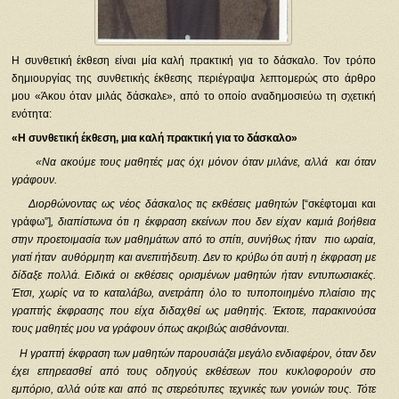
Η συνθετική έκθεση είναι μία καλή πρακτική για το δάσκαλο. Τον τρόπο
δημιουργίας της συνθετικής έκθεσης περιέγραψα λεπτομερώς στο άρθρο
μου «Άκου όταν μιλάς δάσκαλε», από το οποίο αναδημοσιεύω τη σχετική
ενότητα:
«Η συνθετική έκθεση, μια καλή πρακτική για το δάσκαλο»
«Να ακούμε τους μαθητές μας όχι μόνον όταν μιλάνε, αλλά και όταν
γράφουν.
Διορθώνοντας ως νέος δάσκαλος τις εκθέσεις μαθητών
[“σκέφτομαι και
γράφω”]
, διαπίστωνα ότι η έκφραση εκείνων που δεν είχαν καμιά βοήθεια
στην προετοιμασία των μαθημάτων από το σπίτι, συνήθως ήταν πιο ωραία,
γιατί ήταν αυθόρμητη και ανεπιτήδευτη. Δεν το κρύβω ότι αυτή η έκφραση με
δίδαξε πολλά. Ειδικά οι εκθέσεις ορισμένων μαθητών ήταν εντυπωσιακές.
Έτσι, χωρίς να το καταλάβω, ανετράπη όλο το τυποποιημένο πλαίσιο της
γραπτής έκφρασης που είχα διδαχθεί ως μαθητής. Έκτοτε, παρακινούσα
τους μαθητές μου να γράφουν όπως ακριβώς αισθάνονται.
Η γραπτή έκφραση των μαθητών παρουσιάζει μεγάλο ενδιαφέρον, όταν δεν
έχει επηρεασθεί από τους οδηγούς εκθέσεων που κυκλοφορούν στο
εμπόριο, αλλά ούτε και από τις στερεότυπες τεχνικές των γονιών τους. Τότε