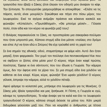
τραγούδια που έβαζε ο Σάκης (έτσι έλεγαν τον οδηγό) μου άναψαν το κέφι.
Την ξύπνησα. Το σπουργιτάκι χασμουρήθηκε κι αποκρίθηκε : «Ελάτε να τις
πάρετε, αυτές είναι μουρλές!» Σηκώθηκα και πήγα στο πίσω μέρος του
λεωφορείου. Εκεί τα αγόρια ανέμιζαν πράσινα και κόκκινα κασκόλ και
φώναζαν: «Κύπελλο!», «Πρωτάθλημα!», «Θα μπούμε μέσα!»… Γέλασα
πολύ, όταν είδα και τον κύριο να φωνάζει μαζί τους!
Ο Βιλάρας παρακαλούσε το Σάκη, να προσπεράσει μια σακαράκα-πούλμαν
που ήταν μπροστά μας. Κάποια στιγμή είδα ένα μάτσο νταλίκες στο δρόμο
και είπα: Αχ! να ήταν εδώ ο Σπύρος! θα είχε τρελαθεί από τη χαρά του!
Σε ένα σημείο της εθνικής οδού, σταματήσαμε να φάμε κάτι. Αυτό δεν ήταν
μαγαζί, ήταν φαρμακείο. Τον χυμό τον πούλαγε ένα πεντακοσάρικο! Και που
να σφίξουν οι ζέστες είπα μέσα μου! Ο κύριος πήρε έναν καφέ πρώτης
ποιότητας. Έφαγε κι ένα σάντουιτς που του έδωσε η Γεωργία. Την κάμερα
όμως, δεν την άφηνε από τα χέρια του. Σε μια στιγμή είδα ένα χελιδόνι να
κάθεται σε ένα κλαρί. Κύριε, κύριε, φώναξα! Ένα ωραίο χελιδόνι! Ο κύριος
γέλασε, έστρεψε την κάμερα, αλλά το χελιδόνι πέταξε.
Αφού φάγαμε το κολατσιό μας, μπήκαμε στο λεωφορείο για τις Μυκήνες. Ο
Σάκης μάς έβαλε τραγούδια και μας ξεσήκωσε. Η Πόπη, η Γεωργία κι εγώ,
κάναμε τις τραγουδίστριες. Το κέφι άναψε για τα καλά και όλο το λεωφορείο
τραγουδούσε! Ο κύριος κάποια στιγμή έκλεισε τα μάτια του. Κάτι μικρά
διδυμάκια γελούσαν μαζί του. Που να κοιμηθεί ο άνθρωπος με τέτοια