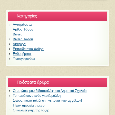
Kατηγορίες
Ανταμώματα
Άρθρα Τάσου
Βίντεο
Βίντεο Τάσου
Διάφορα
Εκπαιδευτικά άρθρα
Ενθυμήματα
Φωτογεγονότα
Πρόσφατα άρθρα
Οι πρώτες μου διδασκαλίες στο Δημοτικό Σχολείο
Το παράπονο ενός γκριζομάλλη
Σπύρο, καλό ταξίδι στη γειτονιά των αγγέλων!
Ήταν προμελετημένο!
Ο καλλιτέχνης της τάξης