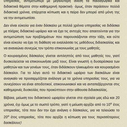
υπηρεσίας, αντιμετωπίζει με μεγαλύτερη άνεση τα παιδαγωγικά και
διδακτικά θέματα στην καθημερινή πρακτική· όμως, όταν περάσουν πολλά
διδακτικά χρόνια, επέρχεται κόπωση και η πείρα δεν μπορεί από μόνη της
να την αντιμετωπίσει.
Δεν είναι εύκολο για έναν δάσκαλο με πολλά χρόνια υπηρεσίας να διδάσκει
με πλήρες διδακτικό ωράριο και να έχει τις αντοχές που απαιτούνται για την
αντιμετώπιση των προβλημάτων που παρουσιάζονται στην τάξη, και ούτε
είναι εύκολο να έχει τη διάθεση να εναλλάσσει τις μεθόδους διδασκαλίας και
να ανανεώνει συνεχώς τον τρόπο επικοινωνίας με τους μαθητές.
Ο κουρασμένος δάσκαλος γίνεται αντιληπτός από τους μαθητές του, γιατί
δυσκολεύεται να επικοινωνήσει μαζί τους. Είναι γνωστή η δυσαρέσκεια των
μαθητών και των γονέων τους, όταν διδάσκουν ηλικιωμένοι και κουρασμένοι
δάσκαλοι. Για το λόγο αυτό το διδακτικό ωράριο των δασκάλων είναι
αναγκαίο να προσαρμόζεται ανάλογα με τα χρόνια υπηρεσίας τους, για να
συνεχίσουν να είναι αποδοτικοί, επικοινωνιακοί και να ανταπεξέρχονται στις
καθημερινές δυσκολίες που προκύπτουν στην αίθουσα διδασκαλίας.
Βέβαια, μείωση του διδακτικού ωραρίου γίνεται στα σχολεία μας εδώ και 20
ο
χρόνια, όχι όμως με το σωστό τρόπο, γιατί η μείωση αρχίζει από το 10
έτος
υπηρεσίας, τότε που δεν την έχει ανάγκη ο δάσκαλος, για να τελειώσει το
ο
20
έτος υπηρεσίας, τότε που αρχίζει η κόπωση για τους περισσότερους
δασκάλους!