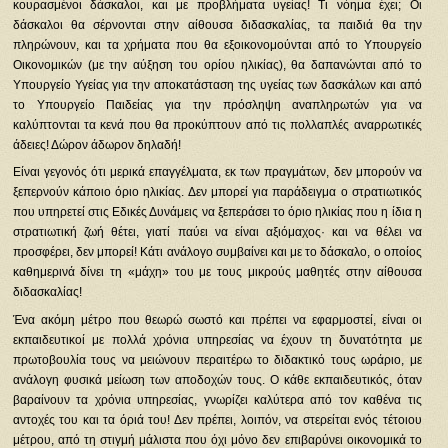
κουρασμένοι δάσκαλοι, και με προβλήματα υγείας! Τι νόημα έχει; Οι
δάσκαλοι θα σέρνονται στην αίθουσα διδασκαλίας, τα παιδιά θα την
πληρώνουν, και τα χρήματα που θα εξοικονομούνται από το Υπουργείο
Οικονομικών (με την αύξηση του ορίου ηλικίας), θα δαπανώνται από το
Υπουργείο Υγείας για την αποκατάσταση της υγείας των δασκάλων και από
το Υπουργείο Παιδείας για την πρόσληψη αναπληρωτών για να
καλύπτονται τα κενά που θα προκύπτουν από τις πολλαπλές αναρρωτικές
άδειες! Δώρον άδωρον δηλαδή!
Είναι γεγονός ότι μερικά επαγγέλματα, εκ των πραγμάτων, δεν μπορούν να
ξεπερνούν κάποιο όριο ηλικίας. Δεν μπορεί για παράδειγμα ο στρατιωτικός
που υπηρετεί στις Εδικές Δυνάμεις να ξεπεράσει το όριο ηλικίας που η ίδια η
στρατιωτική ζωή θέτει, γιατί παύει να είναι αξιόμαχος· και να θέλει να
προσφέρει, δεν μπορεί! Κάτι ανάλογο συμβαίνει και με το δάσκαλο, ο οποίος
καθημερινά δίνει τη «μάχη» του με τους μικρούς μαθητές στην αίθουσα
διδασκαλίας!
Ένα ακόμη μέτρο που θεωρώ σωστό και πρέπει να εφαρμοστεί, είναι οι
εκπαιδευτικοί με πολλά χρόνια υπηρεσίας να έχουν τη δυνατότητα με
πρωτοβουλία τους να μειώνουν περαιτέρω το διδακτικό τους ωράριο, με
ανάλογη φυσικά μείωση των αποδοχών τους. Ο κάθε εκπαιδευτικός, όταν
βαραίνουν τα χρόνια υπηρεσίας, γνωρίζει καλύτερα από τον καθένα τις
αντοχές του και τα όριά του! Δεν πρέπει, λοιπόν, να στερείται ενός τέτοιου
μέτρου, από τη στιγμή μάλιστα που όχι μόνο δεν επιβαρύνει οικονομικά το