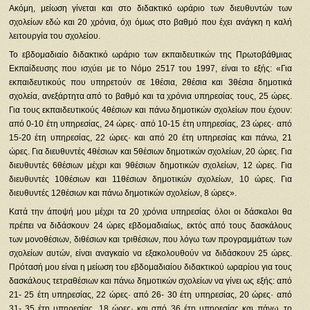
Ακόμη, μείωση γίνεται και στο διδακτικό ωράριο των διευθυντών των
σχολείων εδώ και 20 χρόνια, όχι όμως στο βαθμό που έχει ανάγκη η καλή
λειτουργία του σχολείου.
Το εβδομαδιαίο διδακτικό ωράριο των εκπαιδευτικών της Πρωτοβάθμιας
Εκπαίδευσης που ισχύει με το Νόμο 2517 του 1997, είναι το εξής: «Για
εκπαιδευτικούς που υπηρετούν σε 1θέσια, 2θέσια και 3θέσια δημοτικά
σχολεία, ανεξάρτητα από το βαθμό και τα χρόνια υπηρεσίας τους, 25 ώρες.
Για τους εκπαιδευτικούς 4θέσιων και πάνω δημοτικών σχολείων που έχουν:
από 0-10 έτη υπηρεσίας, 24 ώρες· από 10-15 έτη υπηρεσίας, 23 ώρες· από
15-20 έτη υπηρεσίας, 22 ώρες· και από 20 έτη υπηρεσίας και πάνω, 21
ώρες. Για διευθυντές 4θέσιων και 5θέσιων δημοτικών σχολείων, 20 ώρες. Για
διευθυντές 6θέσιων μέχρι και 9θέσιων δημοτικών σχολείων, 12 ώρες. Για
διευθυντές 10θέσιων και 11θέσιων δημοτικών σχολείων, 10 ώρες. Για
διευθυντές 12θέσιων και πάνω δημοτικών σχολείων, 8 ώρες».
Κατά την άποψή μου μέχρι τα 20 χρόνια υπηρεσίας όλοι οι δάσκαλοι θα
πρέπει να διδάσκουν 24 ώρες εβδομαδιαίως, εκτός από τους δασκάλους
των μονοθέσιων, διθέσιων και τριθέσιων, που λόγω των προγραμμάτων των
σχολείων αυτών, είναι αναγκαίο να εξακολουθούν να διδάσκουν 25 ώρες.
Πρότασή μου είναι η μείωση του εβδομαδιαίου διδακτικού ωραρίου για τους
δασκάλους τετραθέσιων και πάνω δημοτικών σχολείων να γίνει ως εξής: από
21- 25 έτη υπηρεσίας, 22 ώρες· από 26- 30 έτη υπηρεσίας, 20 ώρες· από
31- 35 έτη υπηρεσίας, 18 ώρες· και από 36 έτη υπηρεσίας και πάνω, το