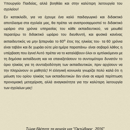
Υπουργείο Παιδείας, αλλά βοηθάει και στην καλύτερη λειτουργία του
σχολείου!
Εν κατακλείδι, για να έχουμε ένα καλό παιδαγωγικό και διδακτικό
αποτέλεσμα στα σχολεία μας, θα πρέπει να αναπροσαρμοστεί το διδακτικό
ωράριο στα χρόνια υπηρεσίας του κάθε εκπαιδευτικού, να μειωθεί
περαιτέρω το διδακτικό ωράριο του διευθυντή, και φυσικά κανένας
ο
εκπαιδευτικός να μην ξεπερνάει το 60
έτος της ηλικίας του· τα 60 χρόνια
είναι ταβάνι και δε χωράει ούτε μία ημέρα παραπάνω· είναι σοβαρό λάθος η
υπέρβαση που έγινε! Αυτό πρέπει να το καταλάβουν όλοι οι εμπλεκόμενοι με
τη δημόσια εκπαίδευση και να επανεξετάσουν το συντομότερο δυνατόν το
όριο ηλικίας για τη συνταξιοδότηση των εκπαιδευτικών, πριν αρχίσουν να
την πληρώνουν οι μαθητές! Η ελληνική κοινωνία γνωρίζει πολύ καλά ότι η
μείωση του ορίου ηλικίας των εκπαιδευτικών δεν είναι σε καμιά περίπτωση
προνομιακή μεταχείριση, αλλά αναγκαιότητα για την καλύτερη λειτουργία
των σχολείων μας!
Τώρα βλέπετε τα αρχεία για "Οκτώβριος, 2016"