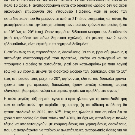
πολύ 16 ώρες. Η αναπροσαρμογή αυτή στο διδακτικό ωράριο δεν θα φέρει
οικονομική επιβάρυνση στο Υπουργείο Παιδείας, γιατί οι ώρες των
ο
εκπαιδευτικών που θα μειώνονται από το 21
έτος υπηρεσίας και πάνω, θα
μεταφέρονται από την άστοχη μείωση των πρώτων χρόνων υπηρεσίας (από
ο
ο
το 10
έως το 20
έτος). Όσον αφορά το διδακτικό ωράριο των διευθυντών
(από τετραθέσια και πάνω δημοτικά σχολεία), μία μείωση των 2 ωρών
εβδομαδιαίως, είναι εφικτή με τα σημερινά δεδομένα.
Πιστεύω πως τους περισσότερους δασκάλους θα τους βρει σύμφωνους η
αυτονόητη αναπροσαρμογή που προτείνω, μακάρι να αντιληφθεί και το
Υπουργείο Παιδείας τα αυτονόητα, γιατί δεν καταλαβαίνω με ποια λογική
ο
εδώ και 20 χρόνια, μειώνει το διδακτικό ωράριο των δασκάλων από το 10
ο
έτος υπηρεσίας τους μέχρι το 20
, αφήνοντας έξω τα πιο δύσκολα χρόνια·
χρόνια που για αρκετούς δασκάλους έχουν μεγάλη κόπωση, ψυχική
εξάντληση, βαρεμάρα, νεύρα και μερικές φορές και προβλήματα υγείας!
Η πολύ μεγάλη αύξηση που έγινε στα όρια ηλικίας για τη συνταξιοδότηση
των εκπαιδευτικών την περίοδο της κρίσης (η αυτοδίκαιη απόλυση θα
ο
φτάσει σταδιακά το 2022, στο 67
έτος της ηλικίας!!! που σημαίνει ότι τα
χρόνια υπηρεσίας θα είναι πάνω από 40!!!), θα έχει ως αποτέλεσμα πολλές
τάξεις να υπολειτουργούν, με κουρασμένους και γερασμένους δασκάλους,
που θα αναγκάζονται να παίρνουν αλλεπάλληλες αναρρωτικές άδειες για να