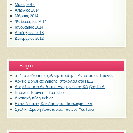
Μάιος 2014
Απρίλιος 2014
Μάρτιος 2014
Φεβρουάριος 2014
Ιανουάριος 2014
Δεκέμβριος 2013
Δεκέμβριος 2012
Blogroll
απ` το πεδίο της σχολικής πράξης – Αναστάσιος Τασινός
Αρχεία Βοήθειας χρήσης Ιστολογίου στο ΠΣΔ
Ασφάλεια στο Διαδίκτυο-Ενημερωτικός Κόμβος ΠΣΔ
Βασίλης Τασινός – YouTube
Δικτυακή πύλη sch.gr
Εκπαιδευτικές Κοινότητες και Ιστολόγια ΠΣΔ
Σχολική Δράση-Αναστάσιος Τασινός YouTube