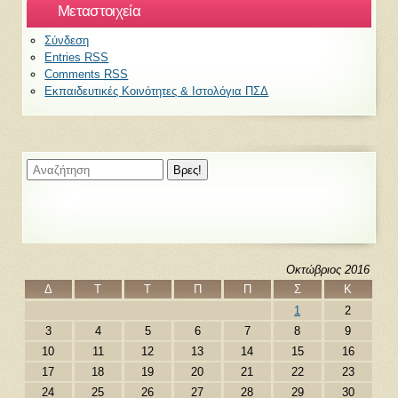
Μεταστοιχεία
Σύνδεση
Entries
RSS
Comments
RSS
Εκπαιδευτικές Κοινότητες & Ιστολόγια ΠΣΔ
Οκτώβριος 2016
Δ
Τ
Τ
Π
Π
Σ
Κ
1
2
3
4
5
6
7
8
9
10
11
12
13
14
15
16
17
18
19
20
21
22
23
24
25
26
27
28
29
30