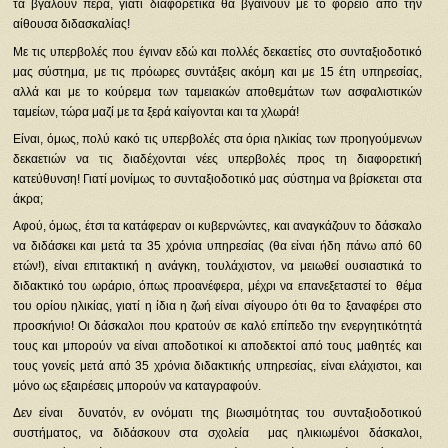
τα βγάλουν πέρα, γιατί διαφορετικά θα βγαίνουν με το φορείο από την
αίθουσα διδασκαλίας!
Με τις υπερβολές που έγιναν εδώ και πολλές δεκαετίες στο συνταξιοδοτικό
μας σύστημα, με τις πρόωρες συντάξεις ακόμη και με 15 έτη υπηρεσίας,
αλλά και με το κούρεμα των ταμειακών αποθεμάτων των ασφαλιστικών
ταμείων, τώρα μαζί με τα ξερά καίγονται και τα χλωρά!
Είναι, όμως, πολύ κακό τις υπερβολές στα όρια ηλικίας των προηγούμενων
δεκαετιών να τις διαδέχονται νέες υπερβολές προς τη διαφορετική
κατεύθυνση! Γιατί μονίμως το συνταξιοδοτικό μας σύστημα να βρίσκεται στα
άκρα;
Αφού, όμως, έτσι τα κατάφεραν οι κυβερνώντες, και αναγκάζουν το δάσκαλο
να διδάσκει και μετά τα 35 χρόνια υπηρεσίας (θα είναι ήδη πάνω από 60
ετών!), είναι επιτακτική η ανάγκη, τουλάχιστον, να μειωθεί ουσιαστικά το
διδακτικό του ωράριο, όπως προανέφερα, μέχρι να επανεξεταστεί το θέμα
του ορίου ηλικίας, γιατί η ίδια η ζωή είναι σίγουρο ότι θα το ξαναφέρει στο
προσκήνιο! Οι δάσκαλοι που κρατούν σε καλό επίπεδο την ενεργητικότητά
τους και μπορούν να είναι αποδοτικοί κι αποδεκτοί από τους μαθητές και
τους γονείς μετά από 35 χρόνια διδακτικής υπηρεσίας, είναι ελάχιστοι, και
μόνο ως εξαιρέσεις μπορούν να καταγραφούν.
Δεν είναι δυνατόν, εν ονόματι της βιωσιμότητας του συνταξιοδοτικού
συστήματος, να διδάσκουν στα σχολεία μας ηλικιωμένοι δάσκαλοι,