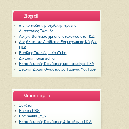
Blogroll
απ` το πεδίο της σχολικής πράξης –
Αναστάσιος Τασινός
Αρχεία Βοήθειας χρήσης Ιστολογίου στο ΠΣΔ
Ασφάλεια στο Διαδίκτυο-Ενημερωτικός Κόμβος
ΠΣΔ
Βασίλης Τασινός – YouTube
Δικτυακή πύλη sch.gr
Εκπαιδευτικές Κοινότητες και Ιστολόγια ΠΣΔ
Σχολική Δράση-Αναστάσιος Τασινός YouTube
Μεταστοιχεία
Σύνδεση
Entries
RSS
Comments
RSS
Εκπαιδευτικές Κοινότητες & Ιστολόγια ΠΣΔ