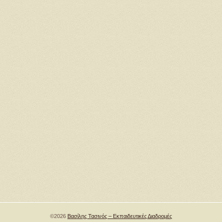
©2026
Βασίλης Τασινός – Εκπαιδευτικές Διαδρομές