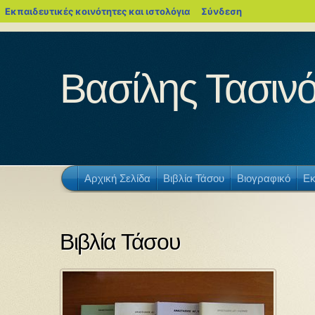
blogs.sch.gr
Εκπαιδευτικές κοινότητες και ιστολόγια
Σύνδεση
Βασίλης Τασινό
Αρχική Σελίδα
Βιβλία Τάσου
Βιογραφικό
Εκ
Βιβλία Τάσου