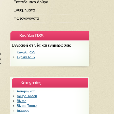
Εκπαιδευτικά άρθρα
Ενθυμήματα
Φωτογεγονότα
Κανάλια RSS
Εγγραφή σε νέα και ενημερώσεις
Κανάλι RSS
ι
Σχόλια RSS
ο
:
Kατηγορίες
Ανταμώματα
Άρθρα Τάσου
Βίντεο
Βίντεο Τάσου
Διάφορα