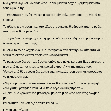
Μια γριά κινέζα κουβαλούσε νερό με δύο μεγάλα δοχεία, κρεμασμένα από
τους ώμους της.
Το ένα δοχείο ήταν άψογο και μετέφερε πάντα όλη την ποσότητα νερού που
έπαιρνε.
Το άλλο είχε μια ρωγμή και στο τέλος της μακριάς διαδρομής από το ρυάκι
στο σπίτι έφθανε μισοάδειο.
Έτσι για δύο ολόκληρα χρόνια η γριά κουβαλούσε καθημερινά μόνο ενάμισι
δοχείο νερό στο σπίτι της.
Φυσικά το τέλειο δοχείο ένοιωθε υπερήφανο που εκπλήρωνε απόλυτα και
τέλεια το σκοπό για τον οποίο είχε κατασκευαστεί.
Το ραγισμένο δοχείο ήταν δυστυχισμένο που μόλις και μετά βίας μετέφερε τα
μισά από αυτά που έπρεπε και ένοιωθε ντροπή για την ατέλεια του.
Ύστερα από δύο χρόνια δεν άντεχε πια την κατάσταση αυτή και αποφάσισε
να μιλήσει στη γριά:
«Ντρέπομαι τόσο για τον εαυτό μου και θέλω να σου ζητήσω συγγνώμη!»
«Μα γιατί;» ρώτησε η γριά. «Για ποιο λόγο νιώθεις ντροπή;»
«Ε, να ! Δύο χρόνια τώρα μεταφέρω μόνο το μισό νερό λόγω της ρωγμής
μου
και εξαιτίας μου κοπιάζεις άδικα και εσύ!»
Η γριά χαμογέλασε: