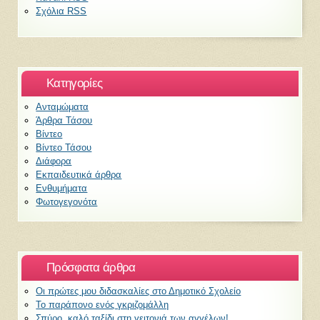
Σχόλια RSS
Kατηγορίες
Ανταμώματα
Άρθρα Τάσου
Βίντεο
Βίντεο Τάσου
Διάφορα
Εκπαιδευτικά άρθρα
Ενθυμήματα
Φωτογεγονότα
Πρόσφατα άρθρα
Οι πρώτες μου διδασκαλίες στο Δημοτικό Σχολείο
Το παράπονο ενός γκριζομάλλη
Σπύρο, καλό ταξίδι στη γειτονιά των αγγέλων!