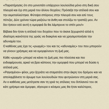
«Παρατήρησες ότι στο μονοπάτι υπάρχουν λουλούδια μόνο στη δική σου
πλευρά και όχι στη μεριά του άλλου δοχείου; Πρόσεξα την ατέλειά σου και
την εκμεταλλεύτηκα. Φύτεψα σπόρους στην πλευρά σου και εσύ τους
πότιζες. Δύο χρόνια τώρα μαζεύω τα άνθη και στολίζω το τραπέζι μου. Αν
δεν ήσουν εσύ αυτή η ομορφιά δε θα λάμπρυνε το σπίτι μου!»
Βέβαια δεν ήταν η ατέλειά του δοχείου που το έκανε ξεχωριστό αλλά η
ιδιαίτερη ικανότητα της γριάς να διακρίνει και να χρησιμοποιήσει την
αδυναμία του.
Ο καθένας μας έχει τις «ρωγμές» του και τις «αδυναμίες» του που μπορούν
να γίνουν χρήσιμες και να ομορφύνουν τη ζωή μας.
Κάθε «ρωγμή» μπορεί να κάνει τη ζωή μας πιο πλούσια και πιο
ενδιαφέρουσα, αρκεί να βρει κάποιος την ομορφιά που μπορεί να δώσει η
ατέλειά μας.
«Ραγισμένοι» φίλοι, μην ξεχνάτε να σταματάτε στην άκρη του δρόμου και να
απολαμβάνετε το άρωμα των λουλουδιών που φυτρώνουν στη μεριά σας.
Αν ο καθένας μας μετέτρεπε σαν τη γριά τις ατέλειες του διπλανού του σε
κάτι χρήσιμο και όμορφο, σίγουρα ο κόσμος μας θα ήταν καλύτερος.