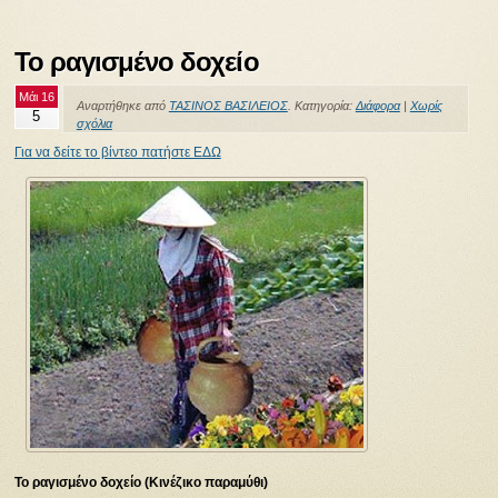
Το ραγισμένο δοχείο
Μάι 16
Αναρτήθηκε από
ΤΑΣΙΝΟΣ ΒΑΣΙΛΕΙΟΣ
. Κατηγορία:
Διάφορα
|
Χωρίς
5
σχόλια
Για να δείτε το βίντεο πατήστε ΕΔΩ
Το ραγισμένο δοχείο (Κινέζικο παραμύθι)