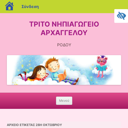
blogs.sch.gr
Σύνδεση
ΤΡΙΤΟ ΝΗΠΙΑΓΩΓΕΙΟ
ΑΡΧΑΓΓΕΛΟΥ
ΡΟΔΟΥ
Μενού
Skip
to
content
ΑΡΧΕΊΟ ΕΤΙΚΈΤΑΣ
28Η ΟΚΤΩΒΡΙΟΥ