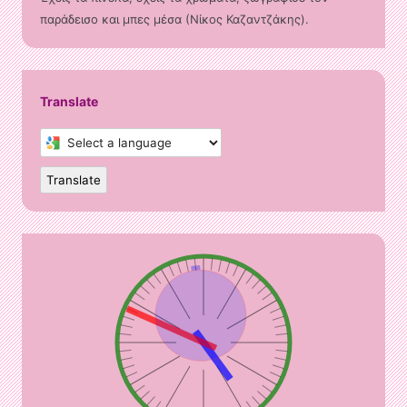
παράδεισο και μπες μέσα (Νίκος Καζαντζάκης).
Translate
Select
a
language
to
Translate
translate
this
page