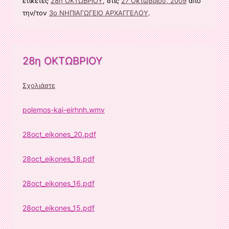
ετικέτες
28η ΟΚΤΩΒΡΙΟΥ
, στις
27 Οκτωβρίου, 2009
από
την/τον
3ο ΝΗΠΙΑΓΩΓΕΙΟ ΑΡΧΑΓΓΕΛΟΥ
.
28η ΟΚΤΩΒΡΙΟΥ
Σχολιάστε
polemos-kai-eirhnh.wmv
28oct_eikones_20.pdf
28oct_eikones_18.pdf
28oct_eikones_16.pdf
28oct_eikones_15.pdf