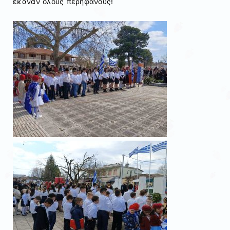
έκαναν όλους περήφανους!