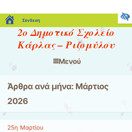
blogs.sch.gr
Σύνδεση
2ο Δημοτικό Σχολείο
Κάρλας – Ριζομύλου
Μενού
Μετάβαση στο περιεχόμενο
Άρθρα ανά μήνα:
Μάρτιος
2026
25η Μαρτίου