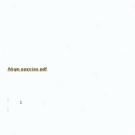
Λήψη αρχείου pdf
.