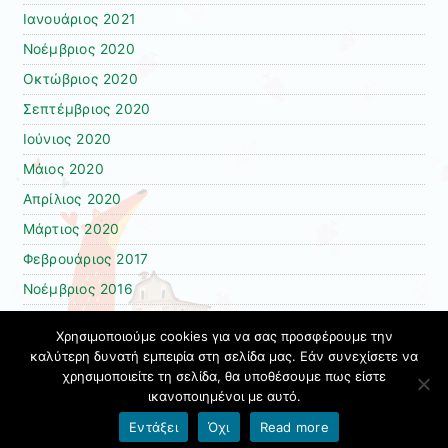
Ιανουάριος 2021
Νοέμβριος 2020
Οκτώβριος 2020
Σεπτέμβριος 2020
Ιούνιος 2020
Μάιος 2020
Απρίλιος 2020
Μάρτιος 2020
Φεβρουάριος 2017
Νοέμβριος 2016
Φεβρουάριος 2016
Χρησιμοποιούμε cookies για να σας προσφέρουμε την
Μάρτιος 2015
καλύτερη δυνατή εμπειρία στη σελίδα μας. Εάν συνεχίσετε να
χρησιμοποιείτε τη σελίδα, θα υποθέσουμε πως είστε
Νοέμβριος 2014
ικανοποιημένοι με αυτό.
Όροι χρήσης blogs.sch.gr
|
Δήλωση προσβασιμότητας
Εντάξει
Όχι
Read more