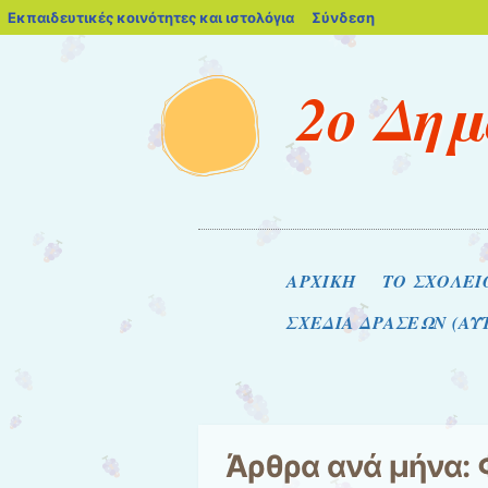
blogs.sch.gr
Εκπαιδευτικές κοινότητες και ιστολόγια
Σύνδεση
2ο Δημ
Μενού
Μετάβαση στο περιεχόμενο
ΑΡΧΙΚΗ
ΤΟ ΣΧΟΛΕΙ
ΣΧΕΔΙΑ ΔΡΑΣΕΩΝ (Α
Άρθρα ανά μήνα: