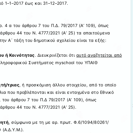
πό
1
–
1
–
2017 έως και 31
–
12
–
2017
.
ρ. 4 α
του άρθρου 7 του Π.Δ. 79/2017
(
Α
’
109
),
όπως
άρθρο
υ
44
του Ν
. 4777/2021 (
Α
’
25
)
τα απαιτούμενα
την
Α ́
τάξη
του
δημοτικού σχολείου είναι τα
εξής:
ου ή Κοινότητας
. Διευκρινίζεται ότι
αυτό
αναζητείται
από
ληροφορικο
ύ
Συστήματος
myschool
του
ΥΠΑΙΘ
τή/
τ
ριας
, ή προσκόμιση άλλου στοιχείου, από το οποίο
λια που προβλέπονται και είναι ενταγμένα στο Εθνικό
, του
άρθρου
7
του Π.Δ 79/2017
(
Α
’
109
),
όπως
 άρθρου 44 του Ν. 4777/2021 (
Α
’
25)
.
θητή
, σύμφωνα με
τη
με
αρ. πρωτ.
Φ.6/1094/80261/
Θ
(
Α.Δ.Υ.Μ.)
.