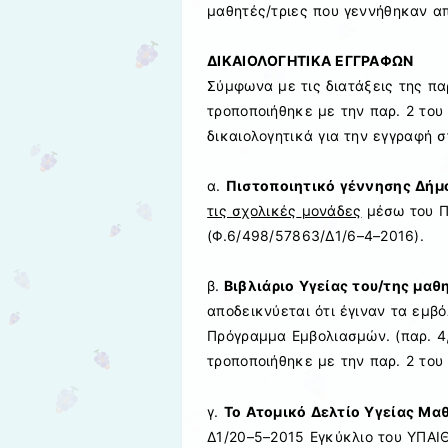
μαθ
ητές
/
τ
ριες
που
γεννήθηκαν α
ΔΙΚΑΙΟΛΟΓΗΤΙΚΑ ΕΓΓΡΑΦΩΝ
Σύμφωνα με τις διατάξεις της
πα
τροποποιήθηκε
με
την
παρ.
2
το
υ
δικαιολογητικά για την εγγραφή
σ
α
.
Πιστοποιητικό γέννησης Δήμ
τις
σχολικές
μονάδες
μέσω
του
Π
(
Φ.6/498/57863/Δ1
/6
–
4
–
2016
).
β
.
Βιβλιάριο Υγείας
του
/της
μαθη
αποδεικνύεται ότι
έγιναν τα εμβό
Πρόγραμμα
Εμβολιασμών
.
(
παρ. 4
τροποποιήθηκε
με
την παρ. 2 του
γ
.
Το Ατομικό Δελτίο Υγείας Μα
Δ1/20
–
5
–
2015
Ε
γκύκλιο
του ΥΠΑΙ