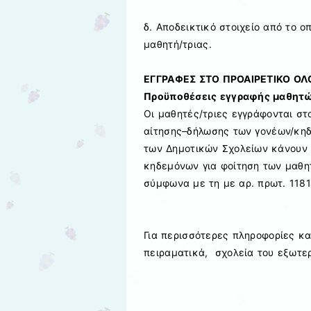
δ
.
Αποδεικτικό στοιχείο
από το ο
μαθητή
/
τ
ριας.
ΕΓΓΡΑΦΕΣ ΣΤΟ ΠΡΟΑΙΡΕΤΙΚΟ Ο
Προϋποθέσεις εγγραφής μαθητώ
Οι μαθητές/τριες
εγγράφονται στ
αίτησης
–
δήλωσης των
γονέων/κηδ
των Δημοτικών Σχολείων κάνουν
κηδεμόνων για φοίτηση των μ
αθη
σύμφωνα με τη με αρ. πρωτ.
118
Για περισσότερες πληροφορίες κα
πειραματικά, σχολεία του εξωτερ