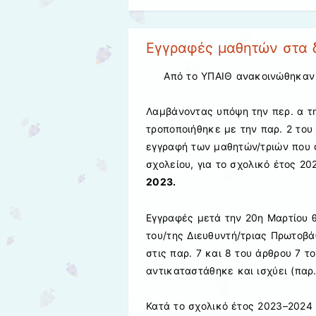
Εγγραφές μαθητών στα δ
Από το ΥΠΑΙΘ ανακοινώθηκαν 
Λαμβάνοντας
υπόψη
την
περ. α τ
τροποποιήθηκε
με
την παρ. 2 του
εγγραφή
των μαθητών/
τ
ριών π
ου 
σχολείου,
για το σχο
λικό έτος 20
2023
.
Εγγραφές μετά την
20
η
Μαρτίου 
του
/της
Διευθυντή/
τ
ριας Πρωτοβά
στις
παρ. 7
και 8 του άρθρου 7 τ
αντικαταστάθηκε και ισχύει
(
παρ.
Κατά το σχολικό έτος
2023
–
2024