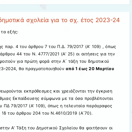
ημοτικά σχολεία για το σχ. έτος 2023-24
τα εξής:
ης
παρ.
4
του
άρθρου
7
του
Π.Δ.
79/2017
(
Α
’
109
)
,
όπως
άρθρο
υ
44
του Ν
. 4777/2021 (
Α
’
25
)
οι αιτήσεις
για την
φοιτούν
για πρώτη φορά στην Α ́ τάξη του δημοτικού
23
–
202
4
,
θα
πραγματοποιηθούν
από
1
έως
2
0
Μαρτίου
θεωρούνται εκπρόθεσμες και χρειάζο
νται την
έγκριση
θμιας Εκπαίδευσης σύμφωνα με τα όσα προβλέπονται
ου ΠΔ 79/2017
(
Α
’
109
),
όπως
η τελευταία παράγραφος
 1δ του
άρθρο
υ
204 του
Ν
.4610/2019 (Α ́70)
.
στην Α’ Τάξη του Δημοτικού
Σχολείου θα φοιτήσουν οι