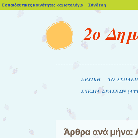
blogs.sch.gr
Εκπαιδευτικές κοινότητες και ιστολόγια
Σύνδεση
2ο Δημ
Μενού
Μετάβαση στο περιεχόμενο
ΑΡΧΙΚΗ
ΤΟ ΣΧΟΛΕΙ
ΣΧΕΔΙΑ ΔΡΑΣΕΩΝ (Α
Άρθρα ανά μήνα: