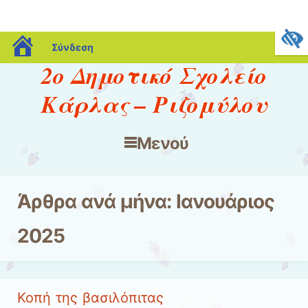
blogs.sch.gr
Σύνδεση
2ο Δημοτικό Σχολείο
Κάρλας – Ριζομύλου
Μενού
Μετάβαση στο περιεχόμενο
Άρθρα ανά μήνα:
Ιανουάριος
2025
Κοπή της βασιλόπιτας