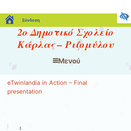
blogs.sch.gr
Σύνδεση
2ο Δημοτικό Σχολείο
Κάρλας – Ριζομύλου
Μενού
Μετάβαση στο περιεχόμενο
eTwinlandia in Action – Final
presentation