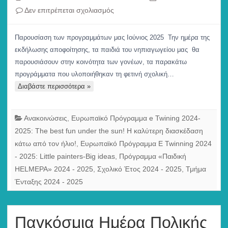
στο
Δεν επιτρέπεται σχολιασμός
Παρουσίαση
των
Παρουσίαση των προγραμμάτων μας Ιούνιος 2025 Την ημέρα της
προγραμμάτων
εκδήλωσης αποφοίτησης, τα παιδιά του νηπιαγωγείου μας θα
μας
παρουσιάσουν στην κοινότητα των γονέων, τα παρακάτω
στους
προγράμματα που υλοποιήθηκαν τη φετινή σχολική…
γονείς!
Διαβάστε περισσότερα »
2025
Ανακοινώσεις
,
Ευρωπαϊκό Πρόγραμμα e Twining 2024-
2025: The best fun under the sun! Η καλύτερη διασκέδαση
κάτω από τον ήλιο!
,
Ευρωπαϊκό Πρόγραμμα E Twinning 2024
- 2025: Little painters-Big ideas
,
Πρόγραμμα «Παιδική
HELMEPA» 2024 - 2025
,
Σχολικό Έτος 2024 - 2025
,
Τμήμα
Ένταξης 2024 - 2025
Παγκόσμια Ημέρα Πολικής