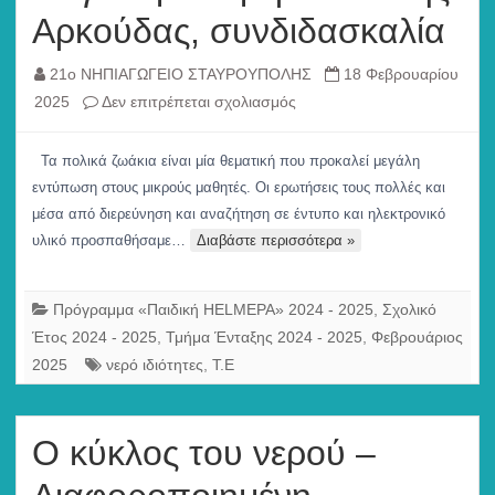
Αρκούδας, συνδιδασκαλία
21ο ΝΗΠΙΑΓΩΓΕΙΟ ΣΤΑΥΡΟΥΠΟΛΗΣ
18 Φεβρουαρίου
στο
2025
Δεν επιτρέπεται σχολιασμός
Παγκόσμια
Ημέρα
Τα πολικά ζωάκια είναι μία θεματική που προκαλεί μεγάλη
Πολικής
εντύπωση στους μικρούς μαθητές. Οι ερωτήσεις τους πολλές και
Αρκούδας,
μέσα από διερεύνηση και αναζήτηση σε έντυπο και ηλεκτρονικό
συνδιδασκαλία
υλικό προσπαθήσαμε…
Διαβάστε περισσότερα »
Πρόγραμμα «Παιδική HELMEPA» 2024 - 2025
,
Σχολικό
Έτος 2024 - 2025
,
Τμήμα Ένταξης 2024 - 2025
,
Φεβρουάριος
2025
νερό ιδιότητες
,
Τ.Ε
Ο κύκλος του νερού –