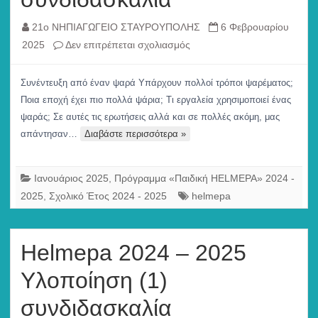
21ο ΝΗΠΙΑΓΩΓΕΙΟ ΣΤΑΥΡΟΥΠΟΛΗΣ
6 Φεβρουαρίου
στο
2025
Δεν επιτρέπεται σχολιασμός
Επίσκεψη
ψαράδων,
Συνέντευξη από έναν ψαρά Υπάρχουν πολλοί τρόποι ψαρέματος;
συνδιδασκαλία
Ποια εποχή έχει πιο πολλά ψάρια; Τι εργαλεία χρησιμοποιεί ένας
ψαράς; Σε αυτές τις ερωτήσεις αλλά και σε πολλές ακόμη, μας
απάντησαν…
Διαβάστε περισσότερα »
Ιανουάριος 2025
,
Πρόγραμμα «Παιδική HELMEPA» 2024 -
2025
,
Σχολικό Έτος 2024 - 2025
helmepa
Helmepa 2024 – 2025
Υλοποίηση (1)
συνδιδασκαλία