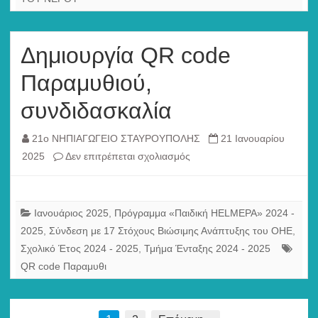
συνδιδασκαλία
Δημιουργία QR code
Παραμυθιού,
συνδιδασκαλία
21ο ΝΗΠΙΑΓΩΓΕΙΟ ΣΤΑΥΡΟΥΠΟΛΗΣ
21 Ιανουαρίου
στο
2025
Δεν επιτρέπεται σχολιασμός
Δημιουργία
QR
code
Ιανουάριος 2025
,
Πρόγραμμα «Παιδική HELMEPA» 2024 -
Παραμυθιού,
2025
,
Σύνδεση με 17 Στόχους Βιώσιμης Ανάπτυξης του ΟΗΕ
,
συνδιδασκαλία
Σχολικό Έτος 2024 - 2025
,
Τμήμα Ένταξης 2024 - 2025
QR code Παραμυθι