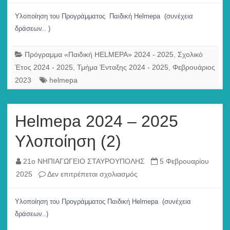
Helmepa
2024
Υλοποίηση του Προγράμματος Παιδική Helmepa (συνέχεια
–
δράσεων.. )
2025
Υλοποίηση
Πρόγραμμα «Παιδική HELMEPA» 2024 - 2025
,
Σχολικό
(3)
Έτος 2024 - 2025
,
Τμήμα Ένταξης 2024 - 2025
,
Φεβρουάριος
συνδιδασκαλία
2023
helmepa
Helmepa 2024 – 2025
Υλοποίηση (2)
21ο ΝΗΠΙΑΓΩΓΕΙΟ ΣΤΑΥΡΟΥΠΟΛΗΣ
5 Φεβρουαρίου
στο
2025
Δεν επιτρέπεται σχολιασμός
Helmepa
2024
Υλοποίηση του Προγράμματος Παιδική Helmepa (συνέχεια
–
δράσεων..)
2025