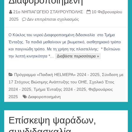
Διαφοροποιημένη
21ο ΝΗΠΙΑΓΩΓΕΙΟ ΣΤΑΥΡΟΥΠΟΛΗΣ
10 Φεβρουαρίου
στο
2025
Δεν επιτρέπεται σχολιασμός
Ο
κύκλος
Ο Κύκλος του νερού Διαφοροποιημένη διδασκαλία στο Τμήμα
του
Ένταξης. Τα παιδιά μαθαίνουν με βιωματικό, αισθητηριακό τρόπο
νερού
και παιγνιώδη τρόπο. Με τη χρήση της πλαστελίνης: * Βελτιώνει
–
την λεπτή κινητικότητα *…
Διαβάστε περισσότερα »
Διαφοροποιημένη
Πρόγραμμα «Παιδική HELMEPA» 2024 - 2025
,
Σύνδεση με
17 Στόχους Βιώσιμης Ανάπτυξης του ΟΗΕ
,
Σχολικό Έτος
2024 - 2025
,
Τμήμα Ένταξης 2024 - 2025
,
Φεβρουάριος
2025
Διαφοροποιημένη
Επίσκεψη ψαράδων,
συνδιδασκαλία