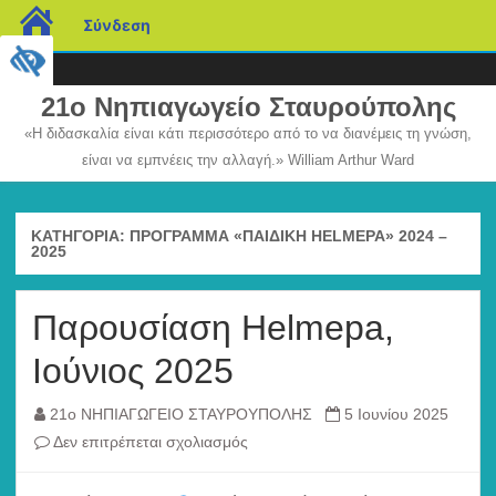
blogs.sch.gr
Σύνδεση
21ο Νηπιαγωγείο Σταυρούπολης
«Η διδασκαλία είναι κάτι περισσότερο από το να διανέμεις τη γνώση,
είναι να εμπνέεις την αλλαγή.» William Arthur Ward
Μετάβαση
σε
περιεχόμενο
ΚΑΤΗΓΟΡΊΑ:
ΠΡΌΓΡΑΜΜΑ «ΠΑΙΔΙΚΉ HELMEPA» 2024 –
2025
Παρουσίαση Helmepa,
Ιούνιος 2025
21ο ΝΗΠΙΑΓΩΓΕΙΟ ΣΤΑΥΡΟΥΠΟΛΗΣ
5 Ιουνίου 2025
στο
Δεν επιτρέπεται σχολιασμός
Παρουσίαση