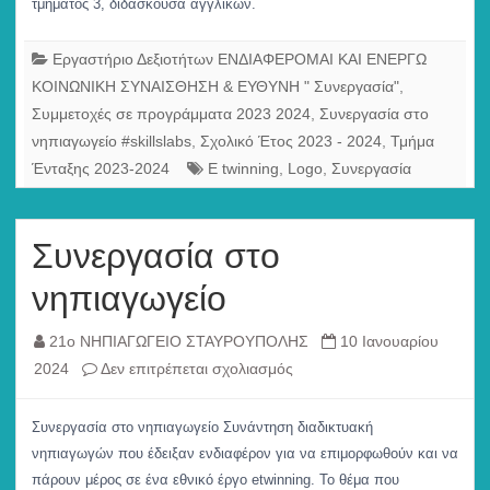
TM
τμήματος 3, διδάσκουσα αγγλικών.
ΕΝΤΑΞΗΣ
Εργαστήριο Δεξιοτήτων ΕΝΔΙΑΦΕΡΟΜΑΙ ΚΑΙ ΕΝΕΡΓΩ
ΚΟΙΝΩΝΙΚΗ ΣΥΝΑΙΣΘΗΣΗ & ΕΥΘΥΝΗ " Συνεργασία"
,
Συμμετοχές σε προγράμματα 2023 2024
,
Συνεργασία στο
νηπιαγωγείο #skillslabs
,
Σχολικό Έτος 2023 - 2024
,
Τμήμα
Ένταξης 2023-2024
E twinning
,
Logo
,
Συνεργασία
Συνεργασία στο
νηπιαγωγείο
21ο ΝΗΠΙΑΓΩΓΕΙΟ ΣΤΑΥΡΟΥΠΟΛΗΣ
10 Ιανουαρίου
στο
2024
Δεν επιτρέπεται σχολιασμός
Συνεργασία
στο
Συνεργασία στο νηπιαγωγείο Συνάντηση διαδικτυακή
νηπιαγωγείο
νηπιαγωγών που έδειξαν ενδιαφέρον για να επιμορφωθούν και να
πάρουν μέρος σε ένα εθνικό έργο etwinning. To θέμα που