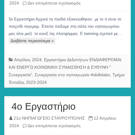
στο
2024
Δεν επιτρέπεται σχολιασμός
5ο
Εργαστήριο
5ο Εργαστήριο Αρχικά τα παιδιά εξοικειώθηκαν με το τί είναι το
Συνεργασίας
παιχνίδι ταγκραμ. Έπειτα παίξαμε στη σάλα του νηπιαγωγείου
μας όλοι μαζί το κουίζ της πλατφόρμας E twinning σχετικά με…
Διαβάστε περισσότερα »
Απρίλιος 2024
,
Εργαστήριο Δεξιοτήτων ΕΝΔΙΑΦΕΡΟΜΑΙ
ΚΑΙ ΕΝΕΡΓΩ ΚΟΙΝΩΝΙΚΗ ΣΥΝΑΙΣΘΗΣΗ & ΕΥΘΥΝΗ "
Συνεργασία"
,
Συνεργασία στο νηπιαγωγείο #skillslabs
,
Τμήμα
Ένταξης 2023-2024
4ο Εργαστήριο
21ο ΝΗΠΙΑΓΩΓΕΙΟ ΣΤΑΥΡΟΥΠΟΛΗΣ
12 Απριλίου
στο
2024
Δεν επιτρέπεται σχολιασμός
4ο