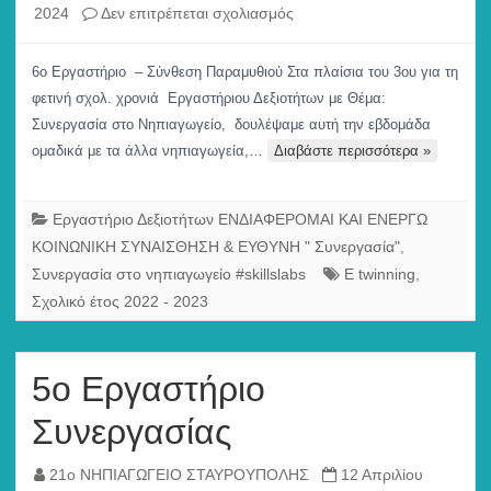
στο
2024
Δεν επιτρέπεται σχολιασμός
6ο
Εργαστήριο
6ο Εργαστήριο – Σύνθεση Παραμυθιού Στα πλαίσια του 3ου για τη
–
φετινή σχολ. χρονιά Εργαστήριου Δεξιοτήτων με Θέμα:
Σύνθεση
Συνεργασία στο Νηπιαγωγείο, δουλέψαμε αυτή την εβδομάδα
Παραμυθιού
ομαδικά με τα άλλα νηπιαγωγεία,…
Διαβάστε περισσότερα »
Εργαστήριο Δεξιοτήτων ΕΝΔΙΑΦΕΡΟΜΑΙ ΚΑΙ ΕΝΕΡΓΩ
ΚΟΙΝΩΝΙΚΗ ΣΥΝΑΙΣΘΗΣΗ & ΕΥΘΥΝΗ " Συνεργασία"
,
Συνεργασία στο νηπιαγωγείο #skillslabs
E twinning
,
Σχολικό έτος 2022 - 2023
5ο Εργαστήριο
Συνεργασίας
21ο ΝΗΠΙΑΓΩΓΕΙΟ ΣΤΑΥΡΟΥΠΟΛΗΣ
12 Απριλίου