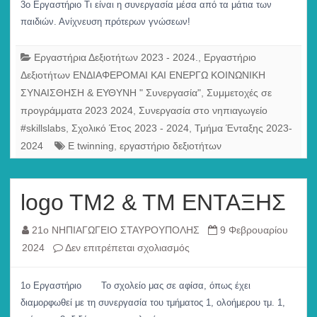
Εργαστήριο
3o Εργαστήριο Τι είναι η συνεργασία μέσα από τα μάτια των
Συνεργασία
παιδιών. Ανίχνευση πρότερων γνώσεων!
Εργαστήρια Δεξιοτήτων 2023 - 2024.
,
Εργαστήριο
Δεξιοτήτων ΕΝΔΙΑΦΕΡΟΜΑΙ ΚΑΙ ΕΝΕΡΓΩ ΚΟΙΝΩΝΙΚΗ
ΣΥΝΑΙΣΘΗΣΗ & ΕΥΘΥΝΗ " Συνεργασία"
,
Συμμετοχές σε
προγράμματα 2023 2024
,
Συνεργασία στο νηπιαγωγείο
#skillslabs
,
Σχολικό Έτος 2023 - 2024
,
Τμήμα Ένταξης 2023-
2024
E twinning
,
εργαστήριο δεξιοτήτων
logo TM2 & TM ΕΝΤΑΞΗΣ
21ο ΝΗΠΙΑΓΩΓΕΙΟ ΣΤΑΥΡΟΥΠΟΛΗΣ
9 Φεβρουαρίου
στο
2024
Δεν επιτρέπεται σχολιασμός
logo
TM2
1ο Εργαστήριο Το σχολείο μας σε αφίσα, όπως έχει
&
διαμορφωθεί με τη συνεργασία του τμήματος 1, ολοήμερου τμ. 1,