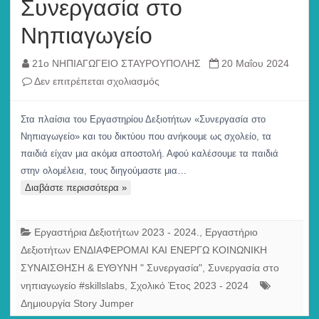
Συνεργασία στο
Νηπιαγωγείο
21ο ΝΗΠΙΑΓΩΓΕΙΟ ΣΤΑΥΡΟΥΠΟΛΗΣ
20 Μαΐου 2024
στο
Δεν επιτρέπεται σχολιασμός
συνδιδασκαλία,
Συνεργασία
Στα πλαίσια του Εργαστηρίου Δεξιοτήτων «Συνεργασία στο
στο
Νηπιαγωγείο» και του δικτύου που ανήκουμε ως σχολείο, τα
Νηπιαγωγείο
παιδιά είχαν μια ακόμα αποστολή. Αφού καλέσουμε τα παιδιά
στην ολομέλεια, τους διηγούμαστε μια…
Διαβάστε περισσότερα »
Εργαστήρια Δεξιοτήτων 2023 - 2024.
,
Εργαστήριο
Δεξιοτήτων ΕΝΔΙΑΦΕΡΟΜΑΙ ΚΑΙ ΕΝΕΡΓΩ ΚΟΙΝΩΝΙΚΗ
ΣΥΝΑΙΣΘΗΣΗ & ΕΥΘΥΝΗ " Συνεργασία"
,
Συνεργασία στο
νηπιαγωγείο #skillslabs
,
Σχολικό Έτος 2023 - 2024
Δημιουργία Story Jumper