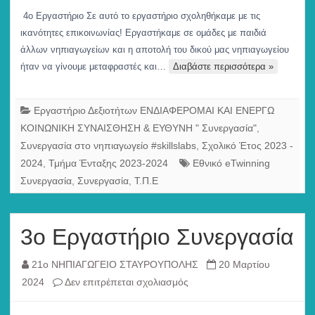
Εργαστήριο
4ο Εργαστήριο Σε αυτό το εργαστήριο σχοληθήκαμε με τις
ικανότητες επικοινωνίας! Εργαστήκαμε σε ομάδες με παιδιά
άλλων νηπιαγωγείων και η αποτολή του δικού μας νηπιαγωγείου
ήταν να γίνουμε μεταφραστές και…
Διαβάστε περισσότερα »
Εργαστήριο Δεξιοτήτων ΕΝΔΙΑΦΕΡΟΜΑΙ ΚΑΙ ΕΝΕΡΓΩ
ΚΟΙΝΩΝΙΚΗ ΣΥΝΑΙΣΘΗΣΗ & ΕΥΘΥΝΗ " Συνεργασία"
,
Συνεργασία στο νηπιαγωγείο #skillslabs
,
Σχολικό Έτος 2023 -
2024
,
Τμήμα Ένταξης 2023-2024
Εθνικό eTwinning
Συνεργασία
,
Συνεργασία
,
Τ.Π.Ε
3ο Εργαστήριο Συνεργασία
21ο ΝΗΠΙΑΓΩΓΕΙΟ ΣΤΑΥΡΟΥΠΟΛΗΣ
20 Μαρτίου
στο
2024
Δεν επιτρέπεται σχολιασμός
3ο