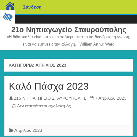
blogs.sch.gr
Σύνδεση
21ο Νηπιαγωγείο Σταυρούπολης
«Η διδασκαλία είναι κάτι περισσότερο από το να διανέμεις τη γνώση,
είναι να εμπνέεις την αλλαγή.» William Arthur Ward
Μετάβαση
σε
περιεχόμενο
ΚΑΤΗΓΟΡΊΑ:
ΑΠΡΊΛΙΟΣ 2023
Καλό Πάσχα 2023
21ο ΝΗΠΙΑΓΩΓΕΙΟ ΣΤΑΥΡΟΥΠΟΛΗΣ
7 Απριλίου 2023
στο
Δεν επιτρέπεται σχολιασμός
Καλό
Πάσχα
2023
Απρίλιος 2023