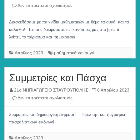
στο
Δεν επιτρέπεται σχολιασμός
Μαθηματικά
στην
Διασκεδάσαμε με παιχνίδια μαθηματικών με θέμα τα αυγά και τα
θεματική
καλάθια! Επίσης δοκιμάσαμε τις ικανότητές μας στο βρες τί
του
λείπει, το ταίριασμα και τη μοιρασιά.
Πάσχα
Απρίλιος 2023
μαθηματικά και αυγά
Συμμετρίες και Πάσχα
21ο ΝΗΠΙΑΓΩΓΕΙΟ ΣΤΑΥΡΟΥΠΟΛΗΣ
6 Απριλίου 2023
στο
Δεν επιτρέπεται σχολιασμός
Συμμετρίες
και
Συμμετρίες και δημιουργική έκφραση! Πίξελ αρτ και ζωγραφική
Πάσχα
πασχαλιάτικων εικόνων!
Απρίλιος 2023