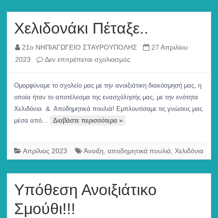
Χελιδονάκι Πέταξε..
21ο ΝΗΠΙΑΓΩΓΕΙΟ ΣΤΑΥΡΟΥΠΟΛΗΣ
27 Απριλίου
στο
2023
Δεν επιτρέπεται σχολιασμός
Χελιδονάκι
Πέταξε..
Ομορφύναμε το σχολείο μας με την ανοιξιάτικη διακόσμησή μας, η
οποία ήταν το αποτέλεσμα της ενασχόλησής μας, με την ενότητα
Χελιδόνια & Αποδημητικά πουλιά! Εμπλουτίσαμε τις γνώσεις μας
μέσα από…
Διαβάστε περισσότερα »
Απρίλιος 2023
Άνοιξη
,
αποδημητικά πουλιά
,
Χελιδόνια
Υπόθεση Ανοιξιάτικο
Σμούθι!!!