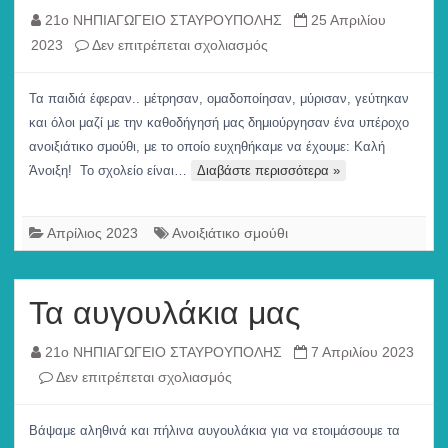
21ο ΝΗΠΙΑΓΩΓΕΙΟ ΣΤΑΥΡΟΥΠΟΛΗΣ
25 Απριλίου
στο
2023
Δεν επιτρέπεται σχολιασμός
Υπόθεση
Ανοιξιάτικο
Τα παιδιά έφεραν.. μέτρησαν, ομαδοποίησαν, μύρισαν, γεύτηκαν
Σμούθι!!!
και όλοι μαζί με την καθοδήγησή μας δημιούργησαν ένα υπέροχο
ανοιξιάτικο σμούθι, με το οποίο ευχηθήκαμε να έχουμε: Καλή
Άνοιξη! Το σχολείο είναι…
Διαβάστε περισσότερα »
Απρίλιος 2023
Ανοιξιάτικο σμούθι
Τα αυγουλάκια μας
21ο ΝΗΠΙΑΓΩΓΕΙΟ ΣΤΑΥΡΟΥΠΟΛΗΣ
7 Απριλίου 2023
στο
Δεν επιτρέπεται σχολιασμός
Τα
αυγουλάκια
Βάψαμε αληθινά και πήλινα αυγουλάκια για να ετοιμάσουμε τα