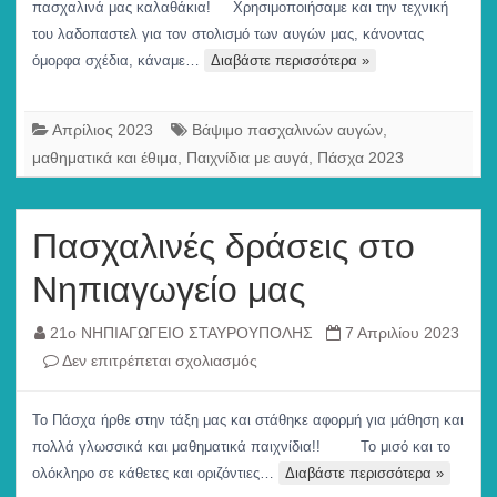
μας
πασχαλινά μας καλαθάκια! Χρησιμοποιήσαμε και την τεχνική
του λαδοπαστελ για τον στολισμό των αυγών μας, κάνοντας
όμορφα σχέδια, κάναμε…
Διαβάστε περισσότερα »
Απρίλιος 2023
Βάψιμο πασχαλινών αυγών
,
μαθηματικά και έθιμα
,
Παιχνίδια με αυγά
,
Πάσχα 2023
Πασχαλινές δράσεις στο
Νηπιαγωγείο μας
21ο ΝΗΠΙΑΓΩΓΕΙΟ ΣΤΑΥΡΟΥΠΟΛΗΣ
7 Απριλίου 2023
στο
Δεν επιτρέπεται σχολιασμός
Πασχαλινές
δράσεις
Το Πάσχα ήρθε στην τάξη μας και στάθηκε αφορμή για μάθηση και
στο
πολλά γλωσσικά και μαθηματικά παιχνίδια!! Το μισό και το
Νηπιαγωγείο
ολόκληρο σε κάθετες και οριζόντιες…
Διαβάστε περισσότερα »