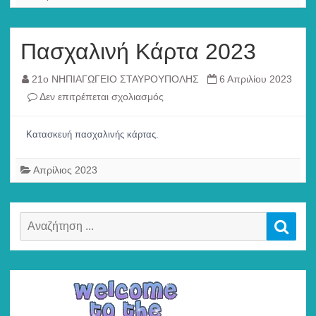
Πασχαλινή Κάρτα 2023
21ο ΝΗΠΙΑΓΩΓΕΙΟ ΣΤΑΥΡΟΥΠΟΛΗΣ
6 Απριλίου 2023
στο
Δεν επιτρέπεται σχολιασμός
Πασχαλινή
Κάρτα
Κατασκευή πασχαλινής κάρτας.
2023
Απρίλιος 2023
Αναζήτηση
Αναζ
για: