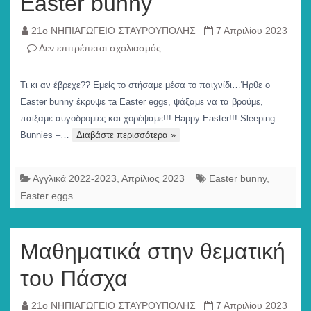
Easter bunny
21ο ΝΗΠΙΑΓΩΓΕΙΟ ΣΤΑΥΡΟΥΠΟΛΗΣ
7 Απριλίου 2023
στο
Δεν επιτρέπεται σχολιασμός
Easter
bunny
Τι κι αν έβρεχε?? Εμείς το στήσαμε μέσα το παιχνίδι…Ήρθε ο
Easter bunny έκρυψε τa Easter eggs, ψάξαμε να τα βρούμε,
παίξαμε αυγοδρομίες και χορέψαμε!!! Happy Easter!!! Sleeping
Bunnies –…
Διαβάστε περισσότερα »
Αγγλικά 2022-2023
,
Απρίλιος 2023
Easter bunny
,
Easter eggs
Μαθηματικά στην θεματική
του Πάσχα
21ο ΝΗΠΙΑΓΩΓΕΙΟ ΣΤΑΥΡΟΥΠΟΛΗΣ
7 Απριλίου 2023