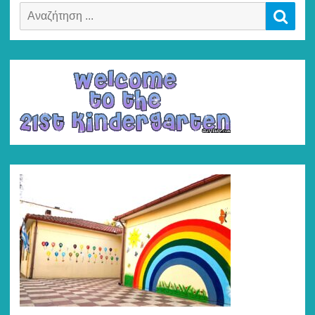
Αναζήτηση
Αναζ
για: