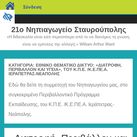
blogs.sch.gr
Σύνδεση
21ο Νηπιαγωγείο Σταυρούπολης
«Η διδασκαλία είναι κάτι περισσότερο από το να διανέμεις τη γνώση,
είναι να εμπνέεις την αλλαγή.» William Arthur Ward
Μετάβαση
σε
περιεχόμενο
ΚΑΤΗΓΟΡΊΑ:
ΕΘΝΙΚΌ ΘΕΜΑΤΙΚΌ ΔΊΚΤΥΟ: «ΔΙΑΤΡΟΦΉ,
ΠΕΡΙΒΆΛΛΟΝ ΚΑΙ ΥΓΕΊΑ», ΤΟΥ Κ.Π.Ε. /Κ.Ε.ΠΕ.Α.
ΙΕΡΆΠΕΤΡΑΣ-ΝΕΆΠΟΛΗΣ
Εδώ θα δείτε τη συμμετοχή του Νηπιαγωγείου μας, στο
συγκεκριμένο Περιβαλλοντικό Πρόγραμμα
Εκπαίδευσης, του Κ.Π.Ε. /Κ.Ε.ΠΕ.Α. Ιεράπετρας-
Νεάπολης.