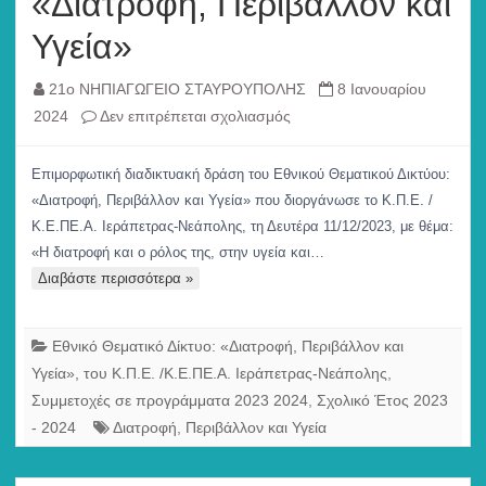
«Διατροφή, Περιβάλλον και
Υγεία»
21ο ΝΗΠΙΑΓΩΓΕΙΟ ΣΤΑΥΡΟΥΠΟΛΗΣ
8 Ιανουαρίου
στο
2024
Δεν επιτρέπεται σχολιασμός
«Διατροφή,
Περιβάλλον
Επιμορφωτική διαδικτυακή δράση του Εθνικού Θεματικού Δικτύου:
και
«Διατροφή, Περιβάλλον και Υγεία» που διοργάνωσε το Κ.Π.Ε. /
Υγεία»
Κ.Ε.ΠΕ.Α. Ιεράπετρας-Νεάπολης, τη Δευτέρα 11/12/2023, με θέμα:
«Η διατροφή και ο ρόλος της, στην υγεία και…
Διαβάστε περισσότερα »
Εθνικό Θεματικό Δίκτυο: «Διατροφή, Περιβάλλον και
Υγεία», του Κ.Π.Ε. /Κ.Ε.ΠΕ.Α. Ιεράπετρας-Νεάπολης
,
Συμμετοχές σε προγράμματα 2023 2024
,
Σχολικό Έτος 2023
- 2024
Διατροφή
,
Περιβάλλον και Υγεία