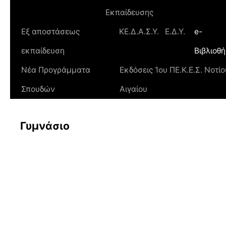
Εκπαίδευσης
Εξ αποστάσεως
ΚΕ.Δ.Α.Σ.Υ.
Ε.Δ.Υ.
e-
εκπαίδευση
Βιβλιοθ
Νέα Προγράμματα
Εκδόσεις 1ου ΠΕ.Κ.Ε.Σ. Νοτίο
Σπουδών
Αιγαίου
Γυμνάσιο