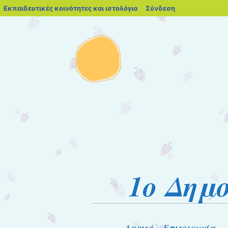
blogs.sch.gr
Εκπαιδευτικές κοινότητες και ιστολόγια
Σύνδεση
1o Δημ
Μετάβαση στο περιεχόμενο
Αρχική
Επικοινωνία