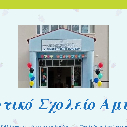
οτικό Σχολείο Αμ
Σύλλογος γονέων και κηδεμόνων
Σχολείο φιλικό για 