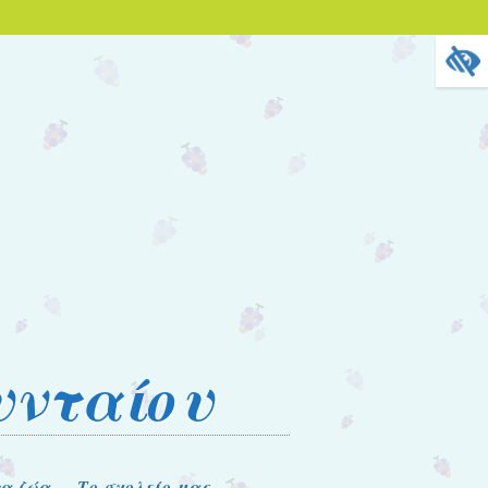
υνταίου
τα ζώα
Το σχολείο μας