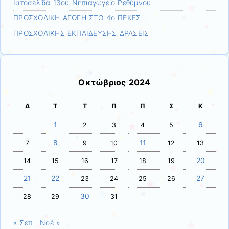
Ιστοσελίδα 13ου Νηπιαγωγείο Ρεθύμνου
ΠΡΟΣΧΟΛΙΚΗ ΑΓΩΓΗ ΣΤΟ 4ο ΠΕΚΕΣ
ΠΡΟΣΧΟΛΙΚΗΣ ΕΚΠΑΙΔΕΥΣΗΣ ΔΡΑΣΕΙΣ
Οκτώβριος 2024
Δ
Τ
Τ
Π
Π
Σ
Κ
1
6
2
3
4
5
8
11
7
9
10
12
13
20
14
15
16
17
18
19
21
22
27
23
24
25
26
30
28
29
31
« Σεπ
Νοέ »