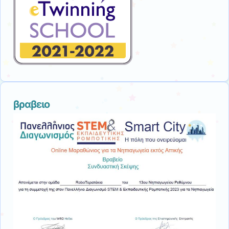
βραβειο