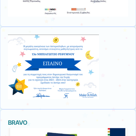
ΒRAVO