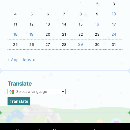
1
2
3
10
4
5
6
7
8
9
16
11
12
13
14
15
17
18
19
24
20
21
22
23
29
25
26
27
28
30
31
« Απρ
Ιούν »
Translate
Select
a
Translate
language
to
translate
this
Ετικέτες
page