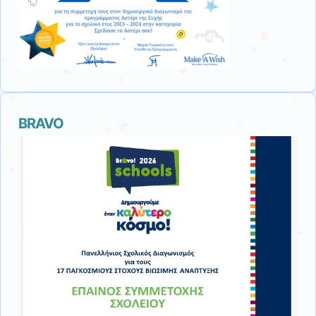
ΒRAVO