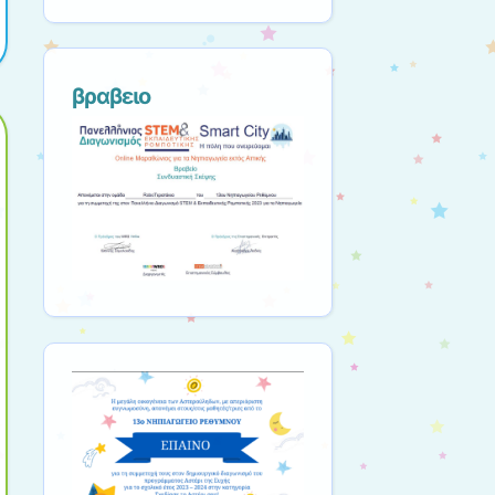
βραβειο