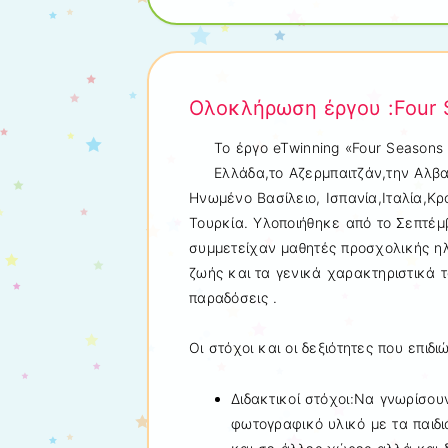
Ολοκλήρωση έργου :Four S
Το έργο eTwinning «Four Seasons
Ελλάδα,το Αζερμπαιτζάν,την Αλβα
Ηνωμένο Βασίλειο, Ισπανία,Ιταλία,Κρ
Τουρκία. Υλοποιήθηκε από το Σεπτέμβ
συμμετείχαν μαθητές προσχολικής η
ζωής και τα γενικά χαρακτηριστικά τ
παραδόσεις .
Οι στόχοι και οι δεξιότητες που επιδ
Διδακτικοί στόχοι:Nα γνωρίσου
φωτογραφικό υλικό με τα παιδ