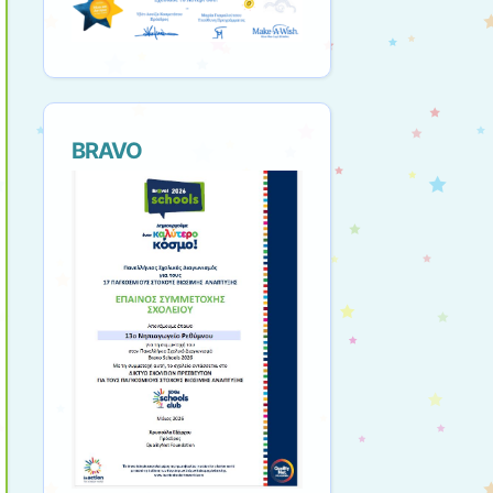
ΒRAVO