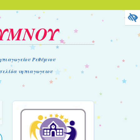
ΘΥΜΝΟΥ
ηπιαγωγείου Ρεθύμνου
σελίδα νηπιαγωγειου