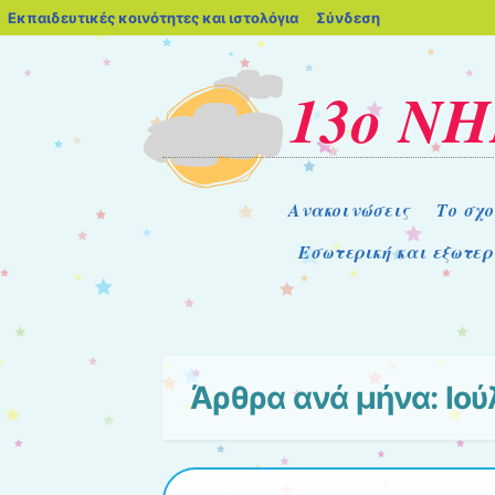
blogs.sch.gr
Εκπαιδευτικές κοινότητες και ιστολόγια
Σύνδεση
13ο Ν
Μενού
Μετάβαση στο περιεχόμενο
Ανακοινώσεις
Το σχο
Εσωτερική και εξωτερ
Άρθρα ανά μήνα:
Ιού