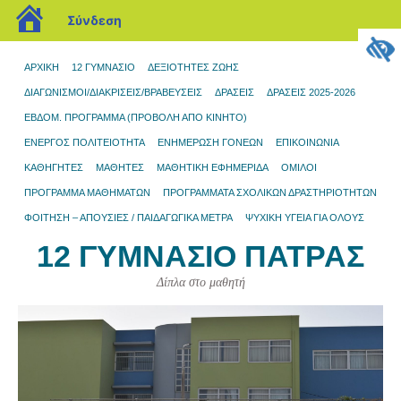
blogs.sch.gr
Σύνδεση
ΑΡΧΙΚΉ
12 ΓΥΜΝΆΣΙΟ
ΔΕΞΙΟΤΗΤΕΣ ΖΩΗΣ
ΔΙΑΓΩΝΙΣΜΟΊ/ΔΙΑΚΡΊΣΕΙΣ/ΒΡΑΒΕΎΣΕΙΣ
ΔΡΆΣΕΙΣ
ΔΡΑΣΕΙΣ 2025-2026
ΕΒΔΟΜ. ΠΡΟΓΡΑΜΜΑ (ΠΡΟΒΟΛΉ ΑΠΌ ΚΙΝΗΤΌ)
ΕΝΕΡΓΟΣ ΠΟΛΙΤΕΙΟΤΗΤΑ
ΕΝΗΜΈΡΩΣΗ ΓΟΝΈΩΝ
ΕΠΙΚΟΙΝΩΝΊΑ
ΚΑΘΗΓΗΤΕΣ
ΜΑΘΗΤΈΣ
ΜΑΘΗΤΙΚΉ ΕΦΗΜΕΡΊΔΑ
ΌΜΙΛΟΙ
ΠΡΌΓΡΑΜΜΑ ΜΑΘΗΜΆΤΩΝ
ΠΡΟΓΡΆΜΜΑΤΑ ΣΧΟΛΙΚΏΝ ΔΡΑΣΤΗΡΙΟΤΉΤΩΝ
ΦΟΙΤΗΣΗ – ΑΠΟΥΣΙΕΣ / ΠΑΙΔΑΓΩΓΙΚΑ ΜΕΤΡΑ
ΨΥΧΙΚΗ ΥΓΕΙΑ ΓΙΑ ΟΛΟΥΣ
12 ΓΥΜΝΆΣΙΟ ΠΆΤΡΑΣ
Δίπλα στο μαθητή