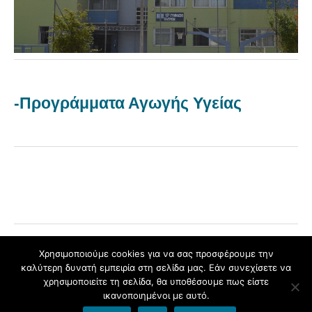
-Προγράμματα Αγωγής Υγείας
Χρησιμοποιούμε cookies για να σας προσφέρουμε την
καλύτερη δυνατή εμπειρία στη σελίδα μας. Εάν συνεχίσετε να
Φιλοξενείται στο
blogs.sch.gr
|
Το θέμα Yoko σχεδιάστηκε από
χρησιμοποιείτε τη σελίδα, θα υποθέσουμε πως είστε
Elmastudio
ικανοποιημένοι με αυτό.
Πάνω