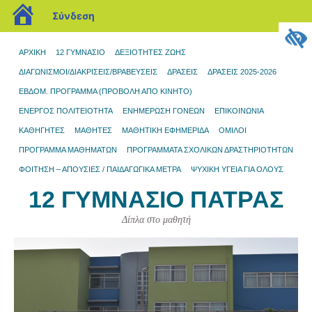
blogs.sch.gr
Σύνδεση
ΑΡΧΙΚΉ
12 ΓΥΜΝΆΣΙΟ
ΔΕΞΙΟΤΗΤΕΣ ΖΩΗΣ
ΔΙΑΓΩΝΙΣΜΟΊ/ΔΙΑΚΡΊΣΕΙΣ/ΒΡΑΒΕΎΣΕΙΣ
ΔΡΆΣΕΙΣ
ΔΡΑΣΕΙΣ 2025-2026
ΕΒΔΟΜ. ΠΡΟΓΡΑΜΜΑ (ΠΡΟΒΟΛΉ ΑΠΌ ΚΙΝΗΤΌ)
ΕΝΕΡΓΟΣ ΠΟΛΙΤΕΙΟΤΗΤΑ
ΕΝΗΜΈΡΩΣΗ ΓΟΝΈΩΝ
ΕΠΙΚΟΙΝΩΝΊΑ
ΚΑΘΗΓΗΤΕΣ
ΜΑΘΗΤΈΣ
ΜΑΘΗΤΙΚΉ ΕΦΗΜΕΡΊΔΑ
ΌΜΙΛΟΙ
ΠΡΌΓΡΑΜΜΑ ΜΑΘΗΜΆΤΩΝ
ΠΡΟΓΡΆΜΜΑΤΑ ΣΧΟΛΙΚΏΝ ΔΡΑΣΤΗΡΙΟΤΉΤΩΝ
ΦΟΙΤΗΣΗ – ΑΠΟΥΣΙΕΣ / ΠΑΙΔΑΓΩΓΙΚΑ ΜΕΤΡΑ
ΨΥΧΙΚΗ ΥΓΕΙΑ ΓΙΑ ΟΛΟΥΣ
12 ΓΥΜΝΆΣΙΟ ΠΆΤΡΑΣ
Δίπλα στο μαθητή