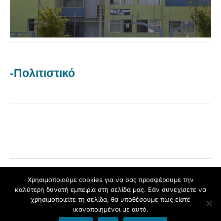
-Πολιτιστικό
Χρησιμοποιούμε cookies για να σας προσφέρουμε την
καλύτερη δυνατή εμπειρία στη σελίδα μας. Εάν συνεχίσετε να
Φιλοξενείται στο
blogs.sch.gr
|
Το θέμα Yoko σχεδιάστηκε από
χρησιμοποιείτε τη σελίδα, θα υποθέσουμε πως είστε
Elmastudio
ικανοποιημένοι με αυτό.
Πάνω