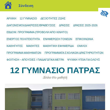
blogs.sch.gr
Σύνδεση
ΑΡΧΙΚΉ
12 ΓΥΜΝΆΣΙΟ
ΔΕΞΙΟΤΗΤΕΣ ΖΩΗΣ
ΔΙΑΓΩΝΙΣΜΟΊ/ΔΙΑΚΡΊΣΕΙΣ/ΒΡΑΒΕΎΣΕΙΣ
ΔΡΆΣΕΙΣ
ΔΡΑΣΕΙΣ 2025-2026
ΕΒΔΟΜ. ΠΡΟΓΡΑΜΜΑ (ΠΡΟΒΟΛΉ ΑΠΌ ΚΙΝΗΤΌ)
ΕΝΕΡΓΟΣ ΠΟΛΙΤΕΙΟΤΗΤΑ
ΕΝΗΜΈΡΩΣΗ ΓΟΝΈΩΝ
ΕΠΙΚΟΙΝΩΝΊΑ
ΚΑΘΗΓΗΤΕΣ
ΜΑΘΗΤΈΣ
ΜΑΘΗΤΙΚΉ ΕΦΗΜΕΡΊΔΑ
ΌΜΙΛΟΙ
ΠΡΌΓΡΑΜΜΑ ΜΑΘΗΜΆΤΩΝ
ΠΡΟΓΡΆΜΜΑΤΑ ΣΧΟΛΙΚΏΝ ΔΡΑΣΤΗΡΙΟΤΉΤΩΝ
ΦΟΙΤΗΣΗ – ΑΠΟΥΣΙΕΣ / ΠΑΙΔΑΓΩΓΙΚΑ ΜΕΤΡΑ
ΨΥΧΙΚΗ ΥΓΕΙΑ ΓΙΑ ΟΛΟΥΣ
12 ΓΥΜΝΆΣΙΟ ΠΆΤΡΑΣ
Δίπλα στο μαθητή