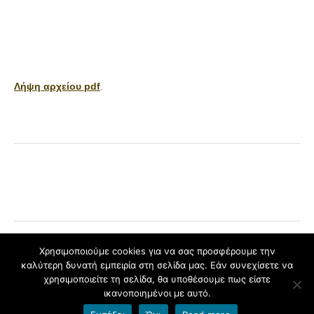
Λήψη αρχείου pdf
.
Χρησιμοποιούμε cookies για να σας προσφέρουμε την
καλύτερη δυνατή εμπειρία στη σελίδα μας. Εάν συνεχίσετε να
Φιλοξενείται στο
blogs.sch.gr
|
Το θέμα Yoko σχεδιάστηκε από
χρησιμοποιείτε τη σελίδα, θα υποθέσουμε πως είστε
Elmastudio
ικανοποιημένοι με αυτό.
Πάνω