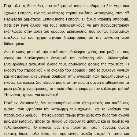
ο
Παρ` όλο τις δυσκολίες που καθημερινά αντιμετωπίζαμε, το 64
Δημοτικό
η
Σχολείο Πατρών, είχε τις καλύτερες ετήσιες εκθέσεις λειτουργίας, στην 5
Περιφέρεια Δημοτικής Εκπαίδευσης Πατρών. Η άθλια κτιριακή υποδομή,
ποτέ δεν έγινε άλλοθι για τους εκπαιδευτικούς, να μην πραγματοποιούν
εκδηλώσεις στην αυλή του δρόμου. Εκδηλώσεις, που εκ των πραγμάτων
έστελναν και ένα ηχηρό μήνυμα διαμαρτυρίας για την ανέγερση νέου
διδακτηρίου.
Αντιμέτωπος με αυτή την κατάσταση, θεώρησα χρέος μου μαζί με τους
γονείς να διεκδικήσουμε δυναμικά την ανέγερση νέου διδακτηρίου.
Ενημερώσαμε αναλυτικά όλους τους αρμόδιους φορείς της πολιτείας. Η
έκδοση του περιοδικού «Το σχολείο του δρόμου» από το σύλλογο γονέων
και κηδεμόνων, είχε μεγάλη συμβολή στην ανάδειξη των προβλημάτων με
εικόνες και σχόλια. Στο πλευρό μας από την πρώτη στιγμή στάθηκαν και τα
μέσα μαζικής ενημέρωσης, τα οποία αξιοποιήσαμε με τον καλύτερο τρόπο!
Ήταν ένας αγώνας για σεμινάριο!
Ποτέ ως διευθυντής δεν παρασύρθηκα από εξτρεμιστικές και ανεύθυνες
φωνές, που ζητούσαν την κατάληψη του σχολείου και το κλείσιμο του
παραλιακού δρόμου. Τέτοιες μορφές πάλης ήταν ξένες στο ήθος του αγώνα
μας. Δεν έφταιγαν τίποτα τα παιδιά να χάνουν το μάθημα και οι πολίτες να
ταλαιπωρούνται. Ο αγώνας μας είχε ποιότητα, ήρεμη δύναμη, σωστή
τακτική, δίκιο, πολύ δίκιο, και προπαντός ακριβή στόχο! Γι` αυτό και