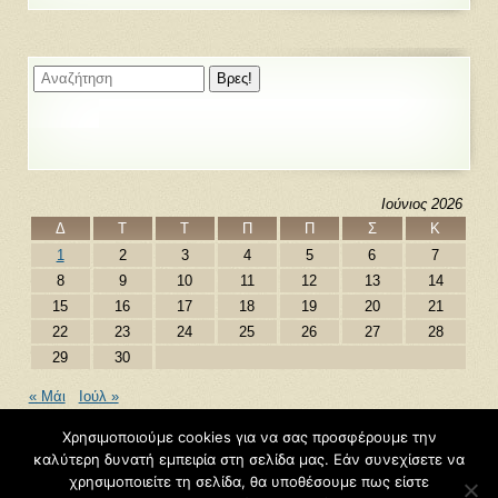
Ιούνιος 2026
Δ
Τ
Τ
Π
Π
Σ
Κ
1
2
3
4
5
6
7
8
9
10
11
12
13
14
15
16
17
18
19
20
21
22
23
24
25
26
27
28
29
30
« Μάι
Ιούλ »
Χρησιμοποιούμε cookies για να σας προσφέρουμε την
καλύτερη δυνατή εμπειρία στη σελίδα μας. Εάν συνεχίσετε να
©2026
Βασίλης Τασινός – Εκπαιδευτικές Διαδρομές
χρησιμοποιείτε τη σελίδα, θα υποθέσουμε πως είστε
Φιλοξενείται από
Blogs.sch.gr