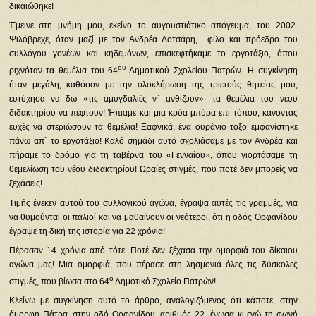
δικαιώθηκε!
Έμεινε στη μνήμη μου, εκείνο το αυγουστιάτικο απόγευμα, του 2002.
Ψιλόβρεχε, όταν μαζί με τον Ανδρέα Λοτσάρη, φίλο και πρόεδρο του
συλλόγου γονέων και κηδεμόνων, επισκεφτήκαμε το εργοτάξιο, όπου
ου
ριχνόταν τα θεμέλια του 64
Δημοτικού Σχολείου Πατρών. Η συγκίνηση
ήταν μεγάλη, καθόσον με την ολοκλήρωση της τριετούς θητείας μου,
ευτύχησα να δω «τις αμυγδαλιές ν` ανθίζουν»· τα θεμέλια του νέου
διδακτηρίου να πέφτουν! Ήπιαμε και μια κρύα μπύρα επί τόπου, κάνοντας
ευχές να στεριώσουν τα θεμέλια! Ξαφνικά, ένα ουράνιο τόξο εμφανίστηκε
πάνω απ` το εργοτάξιο! Καλό σημάδι αυτό σχολιάσαμε με τον Ανδρέα και
πήραμε το δρόμο για τη ταβέρνα του «Γενναίου», όπου γιορτάσαμε τη
θεμελίωση του νέου διδακτηρίου! Ωραίες στιγμές, που ποτέ δεν μπορείς να
ξεχάσεις!
Τιμής ένεκεν αυτού του συλλογικού αγώνα, έγραψα αυτές τις γραμμές, για
να θυμούνται οι παλιοί και να μαθαίνουν οι νεότεροι, ότι η οδός Ορφανίδου
έγραψε τη δική της ιστορία για 22 χρόνια!
Πέρασαν 14 χρόνια από τότε. Ποτέ δεν ξέχασα την ομορφιά του δίκαιου
αγώνα μας! Μια ομορφιά, που πέρασε στη λησμονιά όλες τις δύσκολες
ο
στιγμές, που βίωσα στο 64
Δημοτικό Σχολείο Πατρών!
Κλείνω με συγκίνηση αυτό το άρθρο, αναλογιζόμενος ότι κάποτε, στην
όμορφη Πάτρα, στην οδό Ορφανίδου, αριθμός 22, ένωσα κι εγώ τη φωνή