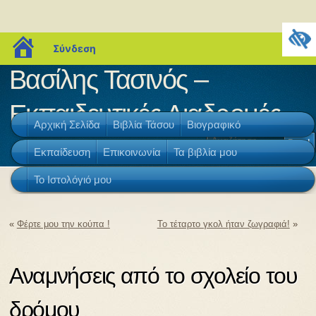
blogs.sch.gr
Σύνδεση
Βασίλης Τασινός –
Εκπαιδευτικές Διαδρομές
Αρχική Σελίδα
Βιβλία Τάσου
Βιογραφικό
Εκπαίδευση
Επικοινωνία
Τα βιβλία μου
Το Ιστολόγιό μου
«
Φέρτε μου την κούπα !
Το τέταρτο γκολ ήταν ζωγραφιά!
»
Αναμνήσεις από το σχολείο του
δρόμου