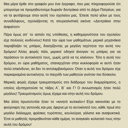
Μια μέρα ήρθε στο γραφείο μου ένα έγγραφο, που μας πληροφορούσε ότι
μπορούμε να προμηθευτούμε δωρεάν δεντράκια από το Δήμο Πατρέων, για
να τα φυτέψουμε στην αυλή του σχολείου μας. Έπεσε πολύ γέλιο με τους
συναδέλφους, σχολιάζοντας τη σουρεαλιστική εικόνα: «Δεντράκια στην
άσφαλτο!»
Πέρα όμως απ` το αστείο της υπόθεσης, η καθημερινότητα του σχολείου
είχε πολλούς κινδύνους! Κατά την ώρα των μαθημάτων, μερικά μηχανάκια
παραβίαζαν τις μπάρες, διασχίζοντας με μεγάλη ταχύτητα την αυλή του
δρόμου! Άλλες φορές πάλι, μερικοί οδηγοί άνοιγαν τις μπάρες για να
περάσουν το αυτοκίνητό τους, χωρίς μετά να τις κλείνουν. Τότε η αυλή του
δρόμου, εν ώρα μαθήματος, επανερχόταν στην κυκλοφορία κι αυτό ήταν
πολύ επικίνδυνο, αν δεν το αντιλαμβανόμουν. Όταν η αυλή του δρόμου είχε
παρκαρισμένα αυτοκίνητα, το παιχνίδι των μαθητών γινόταν πιο δύσκολο.
Μερικές φορές είχαμε τραυματισμούς στο διάδρομο του διαμερίσματος, ο
οποίος εξυπηρετούσε τις τάξεις Α`, Β` και Γ! Ο συνωστισμός ήταν πολύ
μεγάλος! Τραυματισμούς όμως είχαμε και στην αυλή του δρόμου.
Μια άλλη πρωτοτυπία ήταν το «κινητό κυλικείο»! Είχα κανονίσει με το
φούρναρη της γειτονιάς και μας έφερνε με το αυτοκίνητό του, κάθε πρωί στο
μεγάλο διάλειμμα, φρέσκες τυρόπιτες, κουλούρια, γάλατα και αναψυκτικά.
Έτσι οι μαθητές προμηθευόταν κάθε ημέρα, το αναγκαίο κολατσιό τους στην
αυλή του δρόμου!