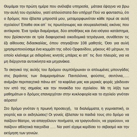
Θυμάμαι την πρώτη ημέρα που ανέλαβα υπηρεσία, μάταια έψαχνα να βρω
την αυλή του σχολείου, γιατί απλούστατα δεν υπήρχε! Πού να φανταστώ, ότι
ο δρόμος που έβλεπα μπροστά μου, μεταμορφωνόταν κάθε πρωί σε αυλή
σχολείου! Έπαθα σοκ απ` τις πρωτόγνωρες και σουρεαλιστικές εικόνες που
αντίκρισα. Ένα τριάρι διαμέρισμα, δύο αποθήκες και ένα ισόγειο κατάστημα,
που βρίσκονταν σε τρία διαφορετικά οικοδομικά τετράγωνα, συνέθεταν τις
έξι αίθουσες διδασκαλίας, όπου στεγαζόταν 108 μαθητές. Όσο για αυλή
χρησιμοποιούσαμε ένα κομμάτι της οδού Ορφανίδου, μήκους 40 μέτρων, το
οποίο κλείναμε με σιδερένιες κινητές μπάρες κι απ` τις δυο πλευρές, για να
μη διέρχονται αυτοκίνητα και μηχανάκια.
Το σκηνικό της αυλής του δρόμου συμπλήρωναν οι απλωμένες μπουγάδες
στις βεράντες των διαμερισμάτων. Παντελόνια, φούστες, σεντόνια,…..
ανέμιζαν περιπαιχτικά πάνω απ` τα κεφάλια μας και μερικές φορές χάιδευαν
τον ιστό της σημαίας και την πινακίδα του σχολείου. Με τη λήξη των
μαθημάτων ο δρόμος επανερχόταν στην κυκλοφορία και το σχολείο γινόταν
αόρατο!
Στο δρόμο γινόταν η πρωινή προσευχή, τα διαλείμματα, η γυμναστική, οι
γιορτές και οι εκδηλώσεις! Οι γονείς έβλεπαν τα παιδιά τους στο δρόμο να
παίζουν θέατρο, να απαγγέλουν ποιήματα, να τραγουδούν, να χορεύουν, να
παίζουν αθλητικά παιχνίδια .…. Να γιατί είχαμε κερδίσει το σεβασμό και την
εκτίμηση των γονιών.