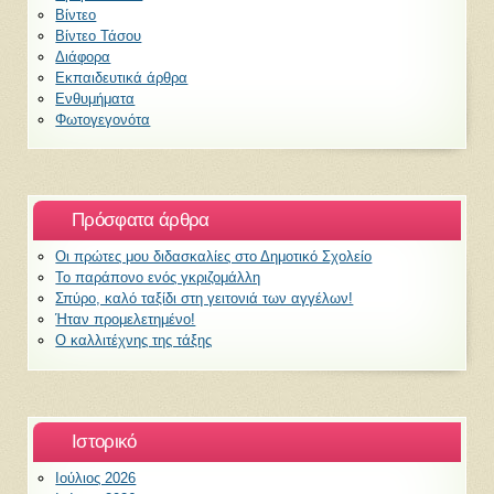
Βίντεο
Βίντεο Τάσου
Διάφορα
Εκπαιδευτικά άρθρα
Ενθυμήματα
Φωτογεγονότα
Πρόσφατα άρθρα
Οι πρώτες μου διδασκαλίες στο Δημοτικό Σχολείο
Το παράπονο ενός γκριζομάλλη
Σπύρο, καλό ταξίδι στη γειτονιά των αγγέλων!
Ήταν προμελετημένο!
Ο καλλιτέχνης της τάξης
Ιστορικό
Ιούλιος 2026