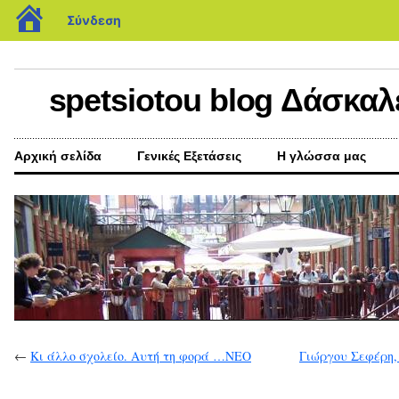
blogs.sch.gr
Σύνδεση
spetsiotou blog Δάσκαλ
Αρχική σελίδα
Γενικές Εξετάσεις
Η γλώσσα μας
←
Κι άλλο σχολείο. Αυτή τη φορά …ΝΕΟ
Γιώργου Σεφέρη,