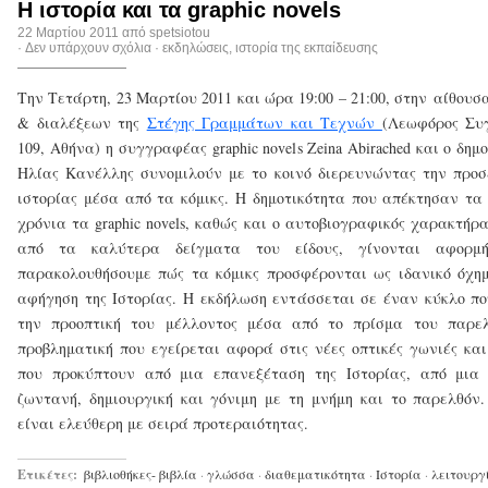
Η ιστορία και τα graphic novels
22 Μαρτίου 2011 από
spetsiotou
·
Δεν υπάρχουν σχόλια
·
εκδηλώσεις
,
ιστορία της εκπαίδευσης
Την Τετάρτη, 23 Μαρτίου 2011 και ώρα 19:00 – 21:00, στην αίθουσ
& διαλέξεων της
Στέγης Γραμμάτων και Τεχνών
(Λεωφόρος Συ
109, Αθήνα) η συγγραφέας graphic novels Zeina Abirached και ο δη
Ηλίας Κανέλλης συνομιλούν με το κοινό διερευνώντας την προσ
ιστορίας μέσα από τα κόμικς. Η δημοτικότητα που απέκτησαν τα
χρόνια τα graphic novels, καθώς και ο αυτοβιογραφικός χαρακτήρ
από τα καλύτερα δείγματα του είδους, γίνονται αφορ
παρακολουθήσουμε πώς τα κόμικς προσφέρονται ως ιδανικό όχη
αφήγηση της Ιστορίας. Η εκδήλωση εντάσσεται σε έναν κύκλο πο
την προοπτική του μέλλοντος μέσα από το πρίσμα του παρελ
προβληματική που εγείρεται αφορά στις νέες οπτικές γωνιές και
που προκύπτουν από μια επανεξέταση της Ιστορίας, από μια 
ζωντανή, δημιουργική και γόνιμη με τη μνήμη και το παρελθόν.
είναι ελεύθερη με σειρά προτεραιότητας.
Ετικέτες:
βιβλιοθήκες- βιβλία
·
γλώσσα
·
διαθεματικότητα
·
Ιστορία
·
λειτουργ