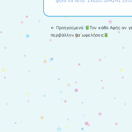
ψηλά να πετώ" ΣΧΕΔΙΟ ΔΡΑΣΗΣ ΣΧ
← Προηγούμενo
Τον κάδο Αφής αν γε
Πλοήγηση άρθρων
περιβάλλον θα ωφελήσεις