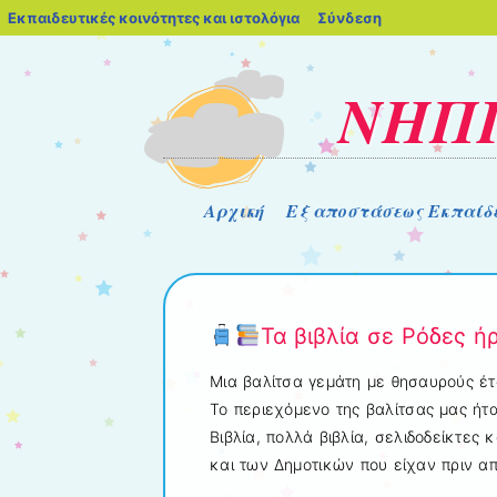
blogs.sch.gr
Εκπαιδευτικές κοινότητες και ιστολόγια
Σύνδεση
ΝΗΠΙ
Μενού
Μετάβαση στο περιεχόμενο
Αρχική
Εξ αποστάσεως Εκπαίδ
Τα βιβλία σε Ρόδες ή
Μια βαλίτσα γεμάτη με θησαυρούς έτ
Το περιεχόμενο της βαλίτσας μας ήτ
Βιβλία, πολλά βιβλία, σελιδοδείκτες
και των Δημοτικών που είχαν πριν απ